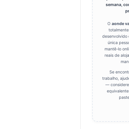
semana, con
pr
O
aonde v
totalmente
desenvolvido 
única pesso
mantê-lo onl
reais de alo
man
Se encontr
trabalho, ajud
— considere 
equivalente
paste