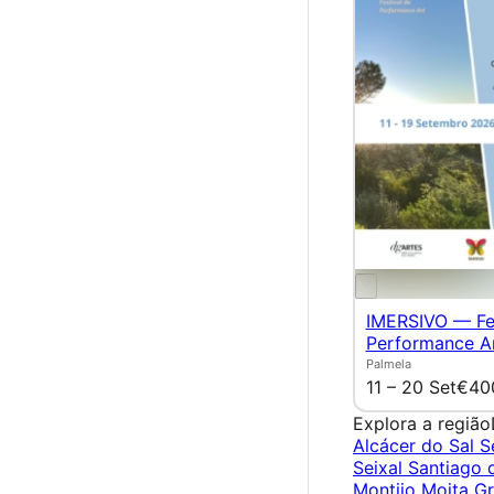
IMERSIVO — Fes
Performance A
Palmela
11 – 20 Set
€40
Explora a região
Alcácer do Sal
S
Seixal
Santiago
Montijo
Moita
G