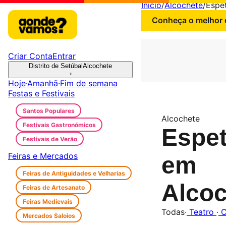
Início
/
Alcochete
/
Espe
Conheça o melhor d
Criar Conta
Entrar
Distrito de Setúbal
Alcochete
›
Hoje
·
Amanhã
·
Fim de semana
Festas e Festivais
Santos Populares
Alcochete
Festivais Gastronómicos
Espe
Festivais de Verão
Feiras e Mercados
em
Feiras de Antiguidades e Velharias
Alco
Feiras de Artesanato
Feiras Medievais
Todas
·
Teatro
·
C
Mercados Saloios