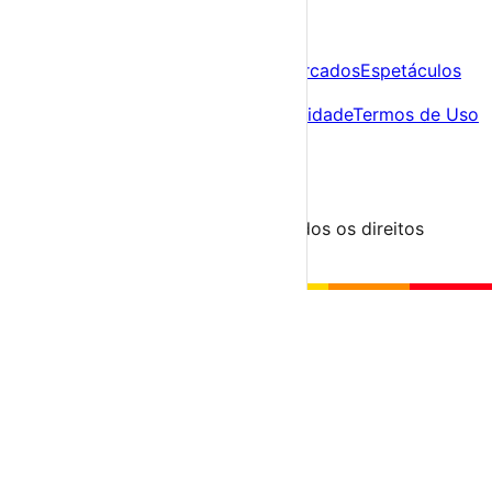
A tua agenda cultural de Portugal
Descobre
Agenda
Festas e Festivais
Feiras e Mercados
Espetáculos
Sobre
Sobre nós
Contacto
Política de Privacidade
Termos de Uso
Para Organizadores
Submeter Evento
Minha Conta
Segue-nos
© 2023-2026 aondevamos.pt — Todos os direitos
reservados
↑ Topo