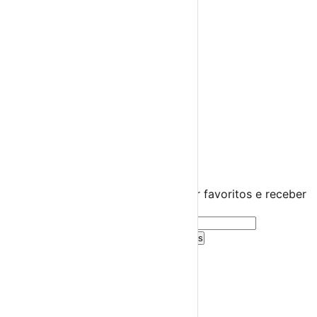
Teatro
Concertos
Cinema
Miúdos e Família
Exposições
Diversos
Praias Fluviais
Distrito de Setúbal
Alcochete
›
☀️
💻
🌙
🤍
Guarda este evento
Cria uma conta gratuita para guardar favoritos e receber
sugestões personalizadas.
Criar Conta Grátis
Já tens conta?
Entra aqui