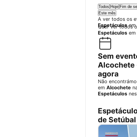
Todos
Hoje
Fim de s
Este mês
A ver todos os 
Espetáculos
e
Quer ver todos 
Espetáculos
em 
Sem event
Alcochete 
agora
Não encontrámos
em
Alcochete
na
Espetáculos
nes
Espetáculo
de Setúbal