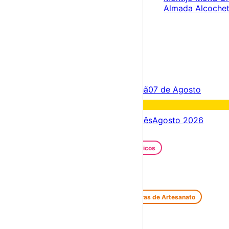
Almada
Alcoche
×
Criar Conta
Entrar
Acontece hoje
06 de Agosto
Amanhã
07 de Agosto
Fim de semana
08 – 09 Ago
Próximos dias
06 – 13 Ago
Este mês
Agosto 2026
Festas e Festivais
Santos Populares
Festivais Gastronómicos
Festivais de Verão
Feiras e Mercados
Feiras de Antiguidades e Velharias
Feiras de Artesanato
Feiras Medievais
Mercados Saloios
Espetáculos