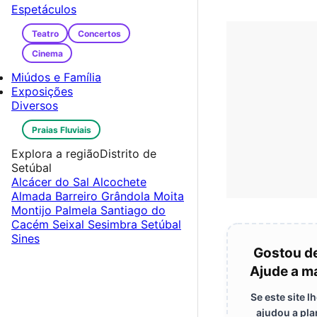
Espetáculos
Teatro
Concertos
Cinema
Miúdos e Família
Exposições
Diversos
Praias Fluviais
Explora a região
Distrito de
Setúbal
Alcácer do Sal
Alcochete
Almada
Barreiro
Grândola
Moita
Montijo
Palmela
Santiago do
Cacém
Seixal
Sesimbra
Setúbal
Sines
Gostou d
Ajude a ma
Se este site 
ajudou a pla