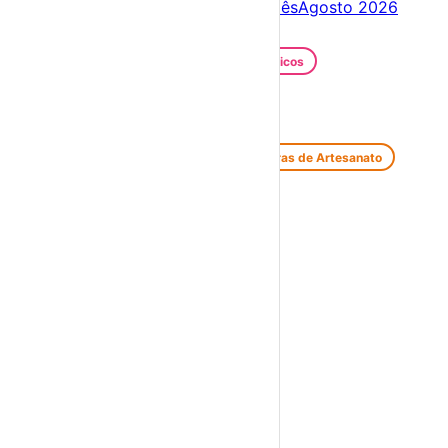
Próximos dias
08 – 15 Ago
Este mês
Agosto 2026
Festas e Festivais
Santos Populares
Festivais Gastronómicos
Festivais de Verão
Feiras e Mercados
Feiras de Antiguidades e Velharias
Feiras de Artesanato
Feiras Medievais
Mercados Saloios
Espetáculos
Teatro
Concertos
Cinema
Miúdos e Família
Exposições
Diversos
Praias Fluviais
Distrito de Lisboa
Alenquer
›
☀️
💻
🌙
🤍