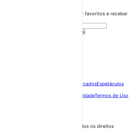
Guarda este evento
Cria uma conta gratuita para guardar favoritos e receber
sugestões personalizadas.
Criar Conta Grátis
Já tens conta?
Entra aqui
A tua agenda cultural de Portugal
Descobre
Agenda
Festas e Festivais
Feiras e Mercados
Espetáculos
Sobre
Sobre nós
Contacto
Política de Privacidade
Termos de Uso
Para Organizadores
Submeter Evento
Minha Conta
Segue-nos
© 2023-2026 aondevamos.pt — Todos os direitos
reservados