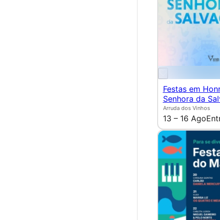
Festas em Hon
Senhora da Sa
Arruda dos Vinhos
13 – 16 Ago
Ent