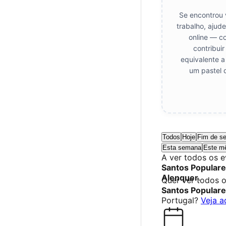
Se encontrou 
trabalho, ajud
online — c
contribui
equivalente a
um pastel 
Todos
Hoje
Fim de s
Esta semana
Este m
A ver todos os 
Santos Popular
Alenquer
.
Quer ver todos 
Santos Popular
Portugal?
Veja a