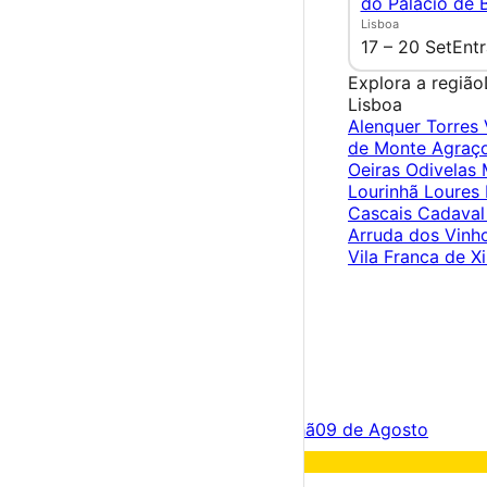
do Palácio de 
Lisboa
17 – 20 Set
Entr
Explora a região
Lisboa
Alenquer
Torres
de Monte Agraç
Oeiras
Odivelas
Lourinhã
Loures
Cascais
Cadava
Arruda dos Vinh
Vila Franca de Xi
×
Criar Conta
Entrar
Acontece hoje
08 de Agosto
Amanhã
09 de Agosto
Fim de semana
08 – 09 Ago