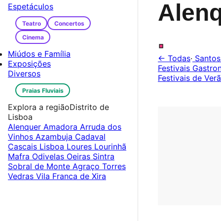
Alen
Espetáculos
Teatro
Concertos
.
Cinema
Miúdos e Família
← Todas
·
Santos
Exposições
Festivais Gastr
Diversos
Festivais de Ver
Praias Fluviais
Explora a região
Distrito de
Lisboa
Alenquer
Amadora
Arruda dos
Vinhos
Azambuja
Cadaval
Cascais
Lisboa
Loures
Lourinhã
Mafra
Odivelas
Oeiras
Sintra
Sobral de Monte Agraço
Torres
Vedras
Vila Franca de Xira