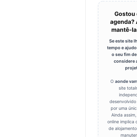
Gostou 
agenda? 
mantê-la
Se este site 
tempo e ajudo
o seu fim d
considere 
proje
O
aonde va
site tota
independ
desenvolvido
por uma únic
Ainda assim,
online implica 
de alojamento
manuten