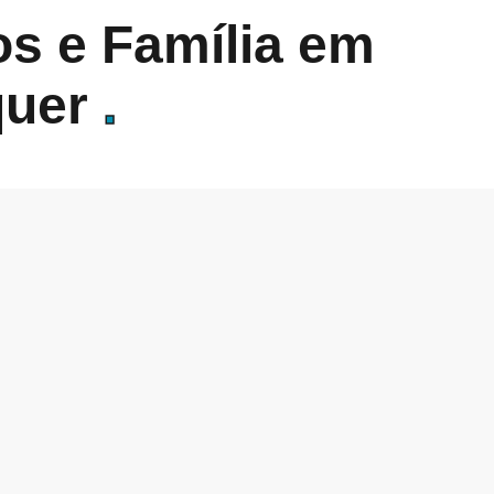
s e Família em
quer
.