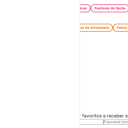
Santos Populares
Festivais Gastronómicos
Festivais de Verão
Feiras e Mercados
Feiras de Antiguidades e Velharias
Feiras de Artesanato
Feiras
Espetáculos
Teatro
Concertos
Cinema
Miúdos e Família
Exposições
Diversos
Praias Fluviais
Distrito de Lisboa
Alenquer
›
☀️
💻
🌙
🤍
Guarda este evento
Cria uma conta gratuita para guardar favoritos e receber 
Já tens conta?
Entra aqui