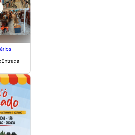
ários
o
Entrada