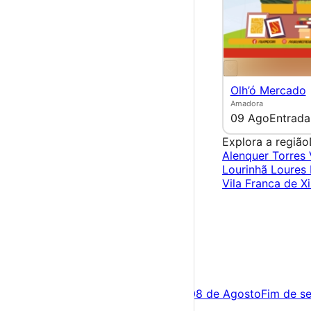
Olh’ó Mercado
Amadora
09 Ago
Entrada
Explora a região
Alenquer
Torres
Lourinhã
Loures
Vila Franca de Xi
×
Criar Conta
Entrar
Acontece hoje
07 de Agosto
Amanhã
08 de Agosto
Fim de s
Festas e Festivais