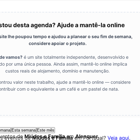
tou desta agenda? Ajude a mantê-la online
 site lhe poupou tempo e ajudou a planear o seu fim de semana,
considere apoiar o projeto.
de vamos?
é um site totalmente independente, desenvolvido e
do por uma única pessoa. Ainda assim, mantê-lo online implica
custos reais de alojamento, domínio e manutenção.
ntrou valor neste trabalho, ajude a mantê-lo online — considere
ontribuir com o equivalente a um café e um pastel de nata.
emana
Esta semana
Este mês
eventos de
Miúdos e Família
em
Alenquer
.
os eventos de
Miúdos e Família
em Portugal?
Veja aqui
.