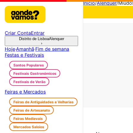
Início
/
Alenquer
/
Miúdos
Criar Conta
Entrar
Distrito de Lisboa
Alenquer
›
Hoje
·
Amanhã
·
Fim de semana
Festas e Festivais
Santos Populares
Festivais Gastronómicos
Festivais de Verão
Feiras e Mercados
Feiras de Antiguidades e Velharias
Feiras de Artesanato
Feiras Medievais
Mercados Saloios