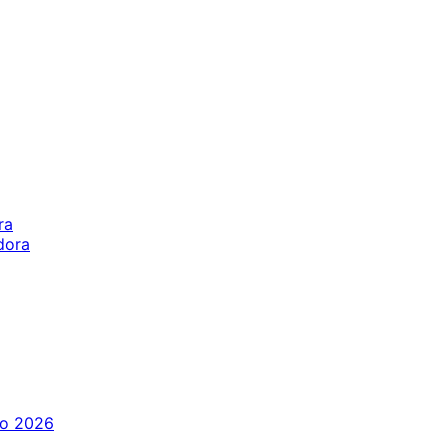
ra
dora
o 2026