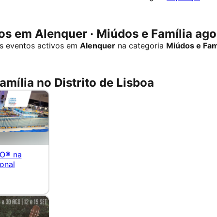
s em Alenquer · Miúdos e Família ago
s eventos activos em
Alenquer
na categoria
Miúdos e Fam
amília no Distrito de Lisboa
O® na
onal