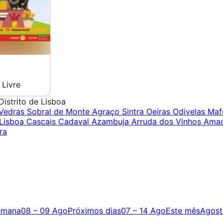
 Livre
Distrito de Lisboa
 Vedras
Sobral de Monte Agraço
Sintra
Oeiras
Odivelas
Maf
Lisboa
Cascais
Cadaval
Azambuja
Arruda dos Vinhos
Ama
ra
emana
08 – 09 Ago
Próximos dias
07 – 14 Ago
Este mês
Agost