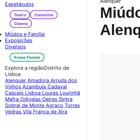
Alenquer
Espetáculos
Miúdo
Teatro
Concertos
Cinema
Alen
Miúdos e Família
Exposições
Diversos
Praias Fluviais
Explora a região
Distrito de
Lisboa
Alenquer
Amadora
Arruda dos
Vinhos
Azambuja
Cadaval
Cascais
Lisboa
Loures
Lourinhã
Mafra
Odivelas
Oeiras
Sintra
Sobral de Monte Agraço
Torres
Vedras
Vila Franca de Xira