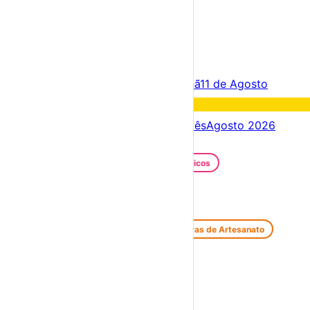
×
Criar Conta
Entrar
Acontece hoje
10 de Agosto
Amanhã
11 de Agosto
Fim de semana
15 – 16 Ago
Próximos dias
10 – 17 Ago
Este mês
Agosto 2026
Festas e Festivais
Santos Populares
Festivais Gastronómicos
Festivais de Verão
Feiras e Mercados
Feiras de Antiguidades e Velharias
Feiras de Artesanato
Feiras Medievais
Mercados Saloios
Espetáculos
Teatro
Concertos
Cinema