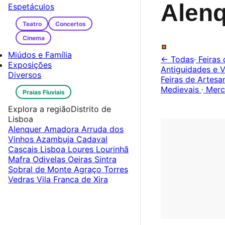
Alen
Espetáculos
Teatro
Concertos
.
Cinema
Miúdos e Família
← Todas
·
Feiras 
Exposições
Antiguidades e V
Diversos
Feiras de Artes
Medievais
·
Merc
Praias Fluviais
Explora a região
Distrito de
Lisboa
Alenquer
Amadora
Arruda dos
Vinhos
Azambuja
Cadaval
Cascais
Lisboa
Loures
Lourinhã
Mafra
Odivelas
Oeiras
Sintra
Sobral de Monte Agraço
Torres
Vedras
Vila Franca de Xira