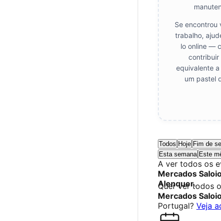
manuten
Se encontrou 
trabalho, aju
lo online — 
contribui
equivalente a
um pastel 
Todos
Hoje
Fim de s
Esta semana
Este m
A ver todos os 
Mercados Saloi
Alenquer
.
Quer ver todos 
Mercados Saloi
Portugal?
Veja a