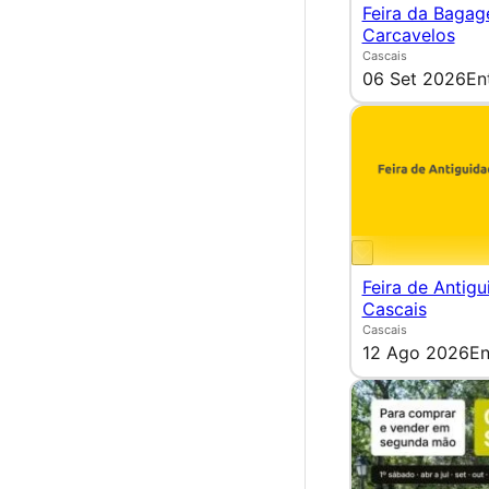
Feira da Bagag
Carcavelos
Cascais
06 Set 2026
En
Feira de Antig
Cascais
Cascais
12 Ago 2026
En