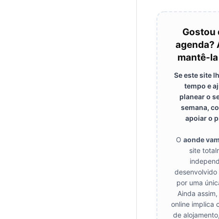
Gostou 
agenda? 
mantê-la
Se este site 
tempo e a
planear o s
semana, co
apoiar o p
O
aonde va
site tota
independ
desenvolvido
por uma únic
Ainda assim,
online implica 
de alojamento