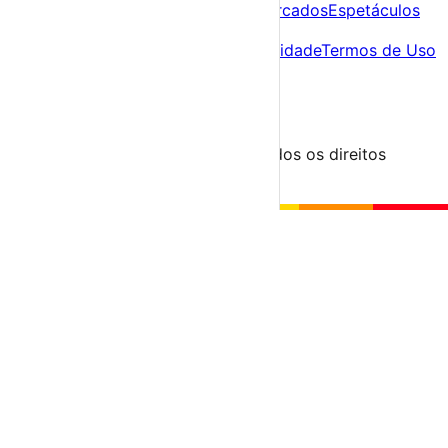
Agenda
Festas e Festivais
Feiras e Mercados
Espetáculos
Sobre
Sobre nós
Contacto
Política de Privacidade
Termos de Uso
Para Organizadores
Submeter Evento
Minha Conta
Segue-nos
© 2023-2026 aondevamos.pt — Todos os direitos
reservados
↑ Topo