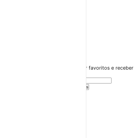
Miúdos e Família
Exposições
Diversos
Praias Fluviais
Distrito de Lisboa
Alenquer
›
☀️
💻
🌙
🤍
Guarda este evento
Cria uma conta gratuita para guardar favoritos e receber
sugestões personalizadas.
Criar Conta Grátis
Já tens conta?
Entra aqui
A tua agenda cultural de Portugal
Descobre