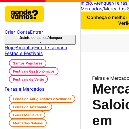
Início
/
Alenquer
/
Feiras
Mercados
/
Mercados S
Conheça o melhor d
Verã
Criar Conta
Entrar
Distrito de Lisboa
Alenquer
›
Hoje
·
Amanhã
·
Fim de semana
Festas e Festivais
Santos Populares
Festivais Gastronómicos
Feiras e Mercado
Festivais de Verão
Merc
Feiras e Mercados
Feiras de Antiguidades e Velharias
Saloi
Feiras de Artesanato
Feiras Medievais
em
Mercados Saloios