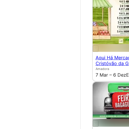
Aqui Há Merca
Cristóvão da 
Amadora
7 Mar – 6 Dez
E