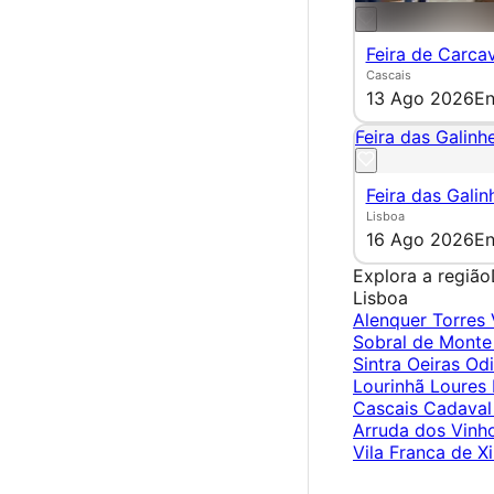
Feira de Carca
Cascais
13 Ago 2026
En
Feira das Galinhe
Feira das Galin
Lisboa
16 Ago 2026
En
Explora a região
Lisboa
Alenquer
Torres
Sobral de Monte
Sintra
Oeiras
Od
Lourinhã
Loures
Cascais
Cadava
Arruda dos Vinh
Vila Franca de Xi