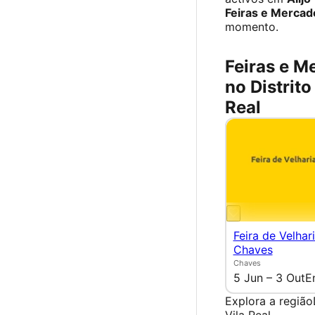
Feiras e Mercad
momento.
Feiras e M
no Distrito
Real
Feira de Velhar
Chaves
Chaves
5 Jun – 3 Out
E
Explora a região