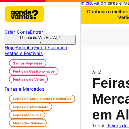
Início
/
Alijó
/
Feiras e M
Conheça o melhor d
Verã
Criar Conta
Entrar
Distrito de Vila Real
Alijó
›
Hoje
·
Amanhã
·
Fim de semana
Festas e Festivais
Santos Populares
Festivais Gastronómicos
Alijó
Feira
Festivais de Verão
Feiras e Mercados
Merc
Feiras de Antiguidades e Velharias
Feiras de Artesanato
em Al
Feiras Medievais
Mercados Saloios
Todas
·
Feiras de