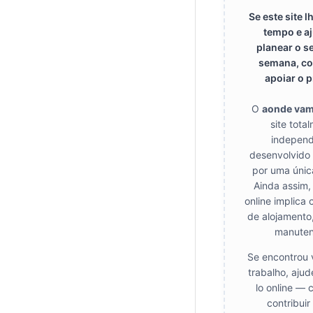
Se este site 
tempo e a
planear o s
semana, co
apoiar o p
O
aonde va
site tota
independ
desenvolvido
por uma únic
Ainda assim,
online implica 
de alojamento
manuten
Se encontrou 
trabalho, aju
lo online — 
contribui