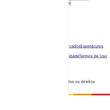
Criar Conta Grátis
Já tens conta?
Entra aqui
A tua agenda cultural de Portugal
Descobre
Agenda
Festas e Festivais
Feiras e Mercados
Espetáculos
Sobre
Sobre nós
Contacto
Política de Privacidade
Termos de Uso
Para Organizadores
Submeter Evento
Minha Conta
Segue-nos
© 2023-2026 aondevamos.pt — Todos os direitos
reservados
↑ Topo