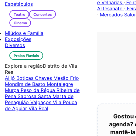
e Velharias
·
Feir
Espetáculos
Artesanato
·
Feir
·
Mercados Saloi
Teatro
Concertos
Cinema
Miúdos e Família
Exposições
Diversos
Praias Fluviais
Explora a região
Distrito de Vila
Real
Alijó
Boticas
Chaves
Mesão Frio
Mondim de Basto
Montalegre
Murça
Peso da Régua
Ribeira de
Pena
Sabrosa
Santa Marta de
Penaguião
Valpaços
Vila Pouca
de Aguiar
Vila Real
Gostou 
agenda? 
mantê-la