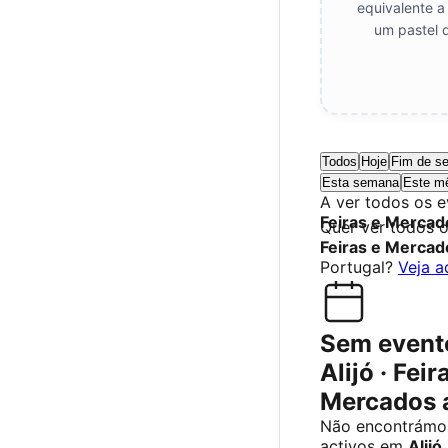
equivalente a
um pastel 
Todos
Hoje
Fim de s
Esta semana
Este m
A ver todos os 
Feiras e Mercad
Quer ver todos 
Feiras e Mercad
Portugal?
Veja a
Sem event
Alijó · Feir
Mercados 
Não encontrámo
activos em
Alijó