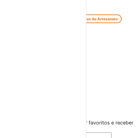
Feiras e Mercados
Feiras de Antiguidades e Velharias
Feiras de Artesanato
Feiras Medievais
Mercados Saloios
Espetáculos
Teatro
Concertos
Cinema
Miúdos e Família
Exposições
Diversos
Praias Fluviais
Distrito de Vila Real
Alijó
›
☀️
💻
🌙
🤍
Guarda este evento
Cria uma conta gratuita para guardar favoritos e receber
sugestões personalizadas.