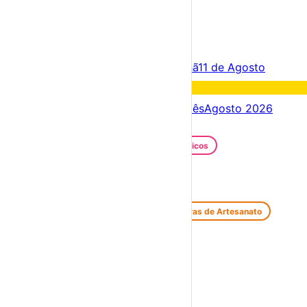
×
Criar Conta
Entrar
Acontece hoje
10 de Agosto
Amanhã
11 de Agosto
Fim de semana
15 – 16 Ago
Próximos dias
10 – 17 Ago
Este mês
Agosto 2026
Festas e Festivais
Santos Populares
Festivais Gastronómicos
Festivais de Verão
Feiras e Mercados
Feiras de Antiguidades e Velharias
Feiras de Artesanato
Feiras Medievais
Mercados Saloios
Espetáculos
Teatro
Concertos
Cinema
Miúdos e Família
Exposições