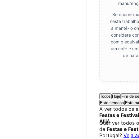
manutenç
Se encontrou
neste trabalho
a mantê-lo on
considere con
com o equival
um café e um 
de nata
Todos
Hoje
Fim de s
Esta semana
Este m
A ver todos os 
Festas e Festiva
Alijó
.
Quer ver todos 
de
Festas e Fest
Portugal?
Veja a