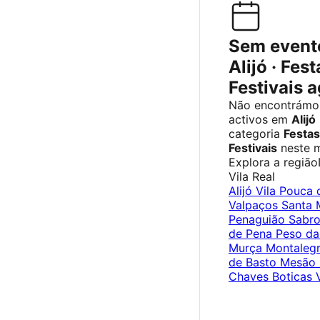
Sem event
Alijó · Fest
Festivais 
Não encontrámo
activos em
Alijó
categoria
Festas
Festivais
neste 
Explora a região
Vila Real
Alijó
Vila Pouca 
Valpaços
Santa 
Penaguião
Sabr
de Pena
Peso da
Murça
Montaleg
de Basto
Mesão 
Chaves
Boticas