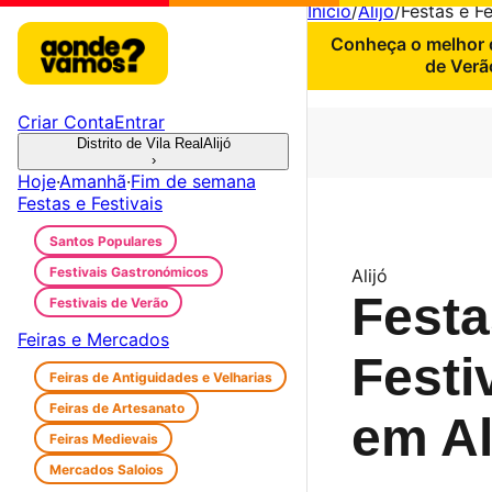
Início
/
Alijó
/
Festas e Fe
Conheça o melhor d
de Verã
Criar Conta
Entrar
Distrito de Vila Real
Alijó
›
Hoje
·
Amanhã
·
Fim de semana
Festas e Festivais
Santos Populares
Festivais Gastronómicos
Alijó
Festa
Festivais de Verão
Feiras e Mercados
Festi
Feiras de Antiguidades e Velharias
Feiras de Artesanato
em Al
Feiras Medievais
Mercados Saloios