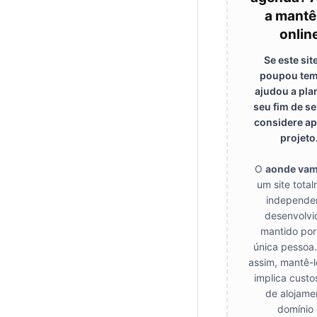
a mantê
onlin
Se este sit
poupou tem
ajudou a pla
seu fim de s
considere ap
projeto
O
aonde va
um site tota
independe
desenvolvi
mantido po
única pessoa.
assim, mantê-l
implica custo
de alojame
domínio 