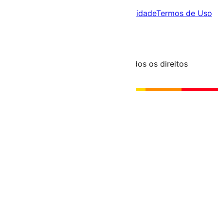
Sobre
Sobre nós
Contacto
Política de Privacidade
Termos de Uso
Para Organizadores
Submeter Evento
Minha Conta
Segue-nos
© 2023-2026 aondevamos.pt — Todos os direitos
reservados
↑ Topo