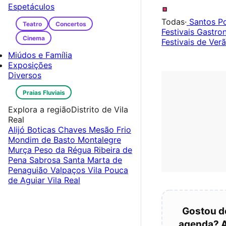
.
Espetáculos
Todas
·
Santos P
Teatro
Concertos
Festivais Gastr
Cinema
Festivais de Ver
Miúdos e Família
Exposições
Diversos
Praias Fluviais
Explora a região
Distrito de Vila
Real
Alijó
Boticas
Chaves
Mesão Frio
Mondim de Basto
Montalegre
Murça
Peso da Régua
Ribeira de
Pena
Sabrosa
Santa Marta de
Penaguião
Valpaços
Vila Pouca
de Aguiar
Vila Real
Gostou d
agenda? 