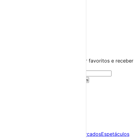
Diversos
Praias Fluviais
Distrito de Vila Real
Alijó
›
☀️
💻
🌙
🤍
Guarda este evento
Cria uma conta gratuita para guardar favoritos e receber
sugestões personalizadas.
Criar Conta Grátis
Já tens conta?
Entra aqui
A tua agenda cultural de Portugal
Descobre
Agenda
Festas e Festivais
Feiras e Mercados
Espetáculos