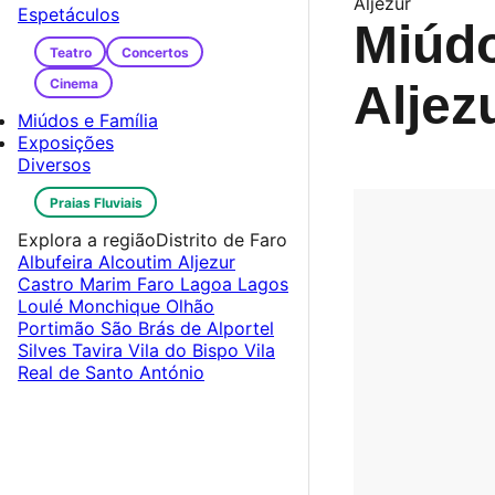
Aljezur
Espetáculos
Miúdo
Teatro
Concertos
Cinema
Aljez
Miúdos e Família
Exposições
Diversos
Praias Fluviais
Explora a região
Distrito de Faro
Albufeira
Alcoutim
Aljezur
Castro Marim
Faro
Lagoa
Lagos
Loulé
Monchique
Olhão
Portimão
São Brás de Alportel
Silves
Tavira
Vila do Bispo
Vila
Real de Santo António