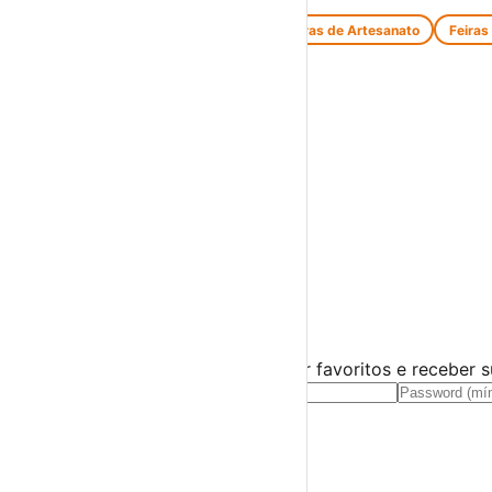
Feiras de Antiguidades e Velharias
Feiras de Artesanato
Feiras
Espetáculos
Teatro
Concertos
Cinema
Miúdos e Família
Exposições
Diversos
Praias Fluviais
Distrito de Faro
Aljezur
›
☀️
💻
🌙
🤍
Guarda este evento
Cria uma conta gratuita para guardar favoritos e receber 
Já tens conta?
Entra aqui