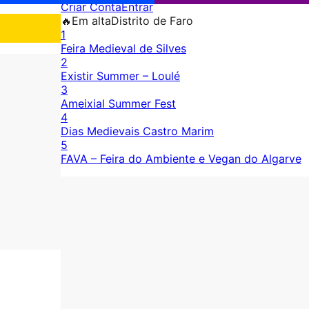
Criar Conta
Entrar
🔥
Em alta
Distrito de Faro
1
Feira Medieval de Silves
2
Existir Summer – Loulé
3
Ameixial Summer Fest
4
Dias Medievais Castro Marim
5
FAVA – Feira do Ambiente e Vegan do Algarve