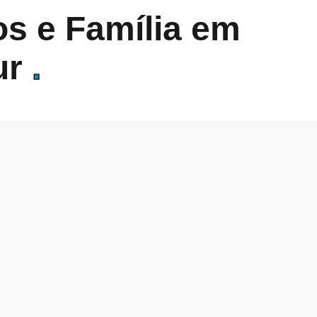
s e Família em
ur
.