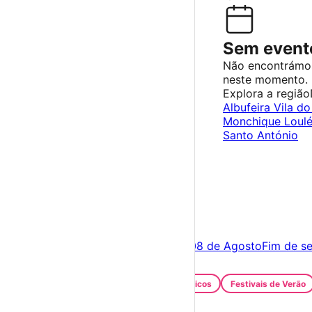
Sem evento
Não encontrámo
neste momento.
Explora a região
Albufeira
Vila d
Monchique
Loul
Santo António
×
Criar Conta
Entrar
Acontece hoje
07 de Agosto
Amanhã
08 de Agosto
Fim de s
Festas e Festivais
Santos Populares
Festivais Gastronómicos
Festivais de Verão
Feiras e Mercados