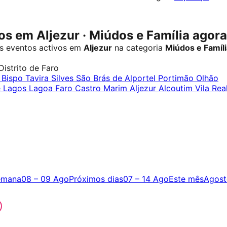
s em Aljezur · Miúdos e Família agora
s eventos activos em
Aljezur
na categoria
Miúdos e Famíli
Distrito de Faro
o Bispo
Tavira
Silves
São Brás de Alportel
Portimão
Olhão
é
Lagos
Lagoa
Faro
Castro Marim
Aljezur
Alcoutim
Vila Rea
emana
08 – 09 Ago
Próximos dias
07 – 14 Ago
Este mês
Agost