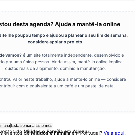
tou desta agenda? Ajude a mantê-la online
 site lhe poupou tempo e ajudou a planear o seu fim de semana,
considere apoiar o projeto.
de vamos?
é um site totalmente independente, desenvolvido e
do por uma única pessoa. Ainda assim, mantê-lo online implica
custos reais de alojamento, domínio e manutenção.
ntrou valor neste trabalho, ajude a mantê-lo online — considere
ontribuir com o equivalente a um café e um pastel de nata.
emana
Esta semana
Este mês
eventos de
Miúdos e Família
em
Aljezur
.
os eventos de
Miúdos e Família
em Portugal?
Veja aqui
.