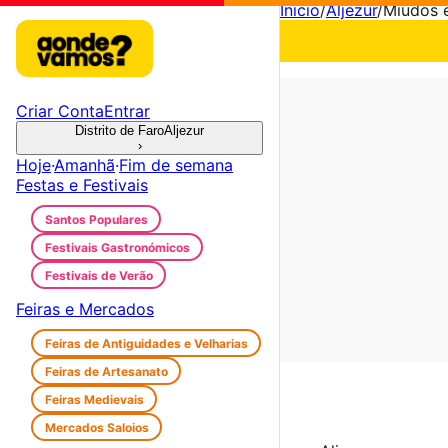
Início
/
Aljezur
/
Miúdos e
Criar Conta
Entrar
Distrito de Faro
Aljezur
›
Hoje
·
Amanhã
·
Fim de semana
Festas e Festivais
Santos Populares
Festivais Gastronómicos
Festivais de Verão
Feiras e Mercados
Feiras de Antiguidades e Velharias
Feiras de Artesanato
Feiras Medievais
Mercados Saloios