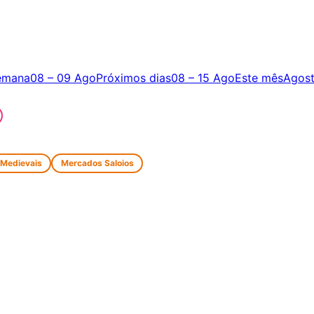
emana
08 – 09 Ago
Próximos dias
08 – 15 Ago
Este mês
Agos
 Medievais
Mercados Saloios