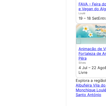
FAVA – Feira d
e Vegan do Alg
Loulé
19 – 18 Set
Entr
Animação de V
Fortaleza de 
Pêra
Silves
4 Jul – 22 Ago
Livre
Explora a região
Albufeira
Vila d
Monchique
Loul
Santo António