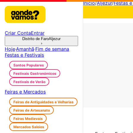
Início
/
Aljezur
/
Festas e
Criar Conta
Entrar
Distrito de Faro
Aljezur
›
Hoje
·
Amanhã
·
Fim de semana
Festas e Festivais
Santos Populares
Festivais Gastronómicos
Festivais de Verão
Feiras e Mercados
Feiras de Antiguidades e Velharias
Feiras de Artesanato
Feiras Medievais
Mercados Saloios