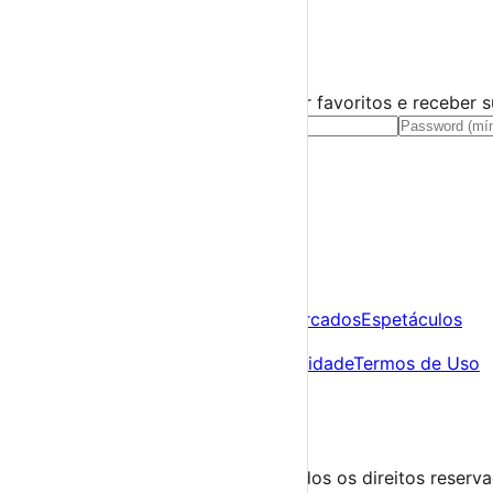
☀️
💻
🌙
🤍
Guarda este evento
Cria uma conta gratuita para guardar favoritos e receber 
Já tens conta?
Entra aqui
A tua agenda cultural de Portugal
Descobre
Agenda
Festas e Festivais
Feiras e Mercados
Espetáculos
Sobre
Sobre nós
Contacto
Política de Privacidade
Termos de Uso
Para Organizadores
Submeter Evento
Minha Conta
Segue-nos
© 2023-2026 aondevamos.pt — Todos os direitos reserv