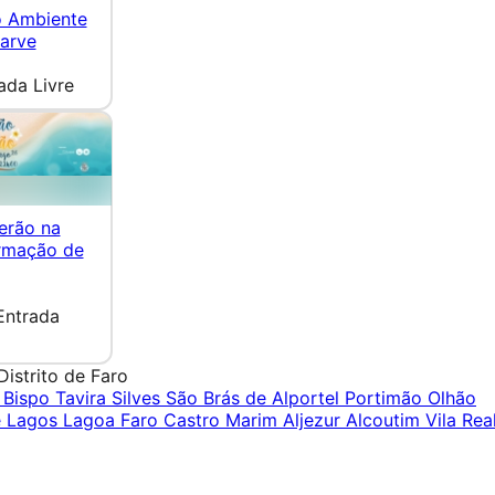
o Ambiente
arve
ada Livre
erão na
Armação de
Entrada
Distrito de Faro
o Bispo
Tavira
Silves
São Brás de Alportel
Portimão
Olhão
é
Lagos
Lagoa
Faro
Castro Marim
Aljezur
Alcoutim
Vila Rea