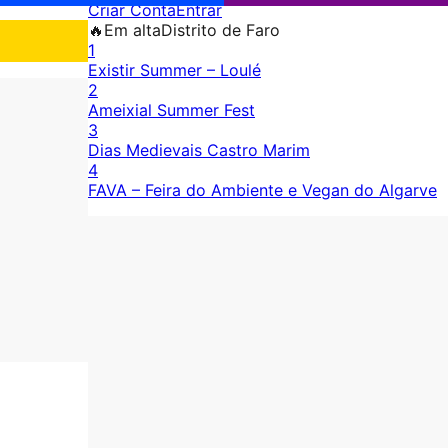
Criar Conta
Entrar
🔥
Em alta
Distrito de Faro
1
Existir Summer – Loulé
2
Ameixial Summer Fest
3
Dias Medievais Castro Marim
4
FAVA – Feira do Ambiente e Vegan do Algarve