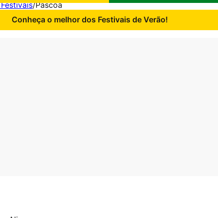
 Festivais
/
Páscoa
Conheça o melhor dos Festivais de Verão!