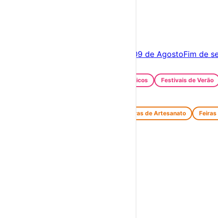
×
Criar Conta
Entrar
Acontece hoje
08 de Agosto
Amanhã
09 de Agosto
Fim de s
Festas e Festivais
Santos Populares
Festivais Gastronómicos
Festivais de Verão
Feiras e Mercados
Feiras de Antiguidades e Velharias
Feiras de Artesanato
Feiras
Espetáculos
Teatro
Concertos
Cinema
Miúdos e Família
Exposições
Diversos
Praias Fluviais
Distrito de Faro
Aljezur
›