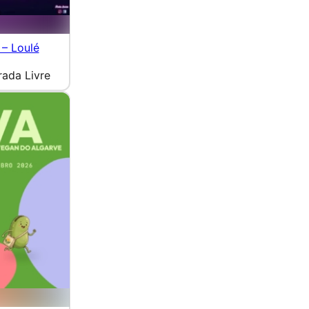
 – Loulé
rada Livre