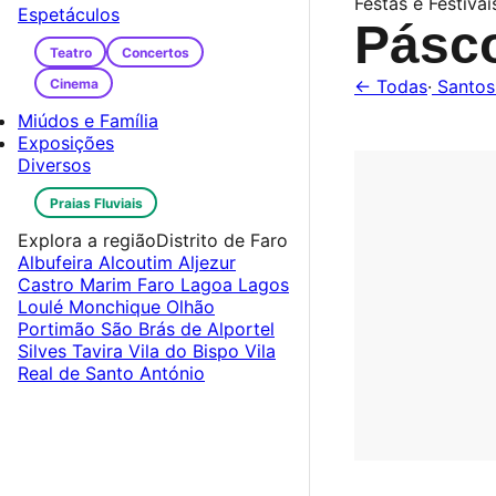
Festas e Festivais
Espetáculos
Pásc
Teatro
Concertos
Cinema
← Todas
·
Santos
Miúdos e Família
Exposições
Diversos
Praias Fluviais
Explora a região
Distrito de Faro
Albufeira
Alcoutim
Aljezur
Castro Marim
Faro
Lagoa
Lagos
Loulé
Monchique
Olhão
Portimão
São Brás de Alportel
Silves
Tavira
Vila do Bispo
Vila
Real de Santo António