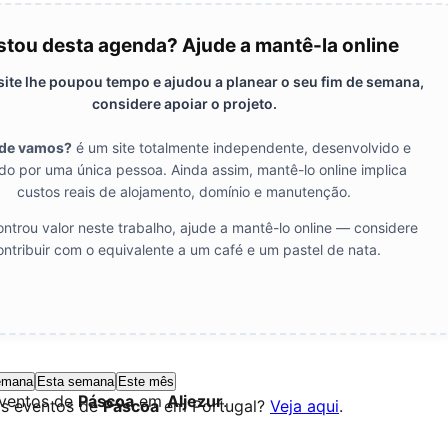
tou desta agenda? Ajude a mantê-la online
 site lhe poupou tempo e ajudou a planear o seu fim de semana,
considere apoiar o projeto.
de vamos?
é um site totalmente independente, desenvolvido e
do por uma única pessoa. Ainda assim, mantê-lo online implica
custos reais de alojamento, domínio e manutenção.
ntrou valor neste trabalho, ajude a mantê-lo online — considere
ontribuir com o equivalente a um café e um pastel de nata.
emana
Esta semana
Este mês
eventos de
Páscoa
em
Aljezur
.
os eventos de
Páscoa
em Portugal?
Veja aqui
.