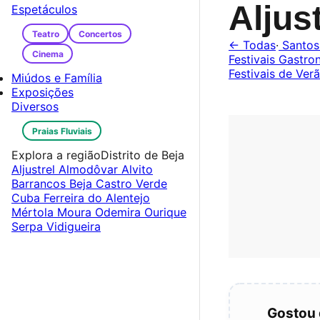
Aljus
Espetáculos
Teatro
Concertos
← Todas
·
Santos
Cinema
Festivais Gastr
Festivais de Ver
Miúdos e Família
Exposições
Diversos
Praias Fluviais
Explora a região
Distrito de Beja
Aljustrel
Almodôvar
Alvito
Barrancos
Beja
Castro Verde
Cuba
Ferreira do Alentejo
Mértola
Moura
Odemira
Ourique
Serpa
Vidigueira
Gostou 