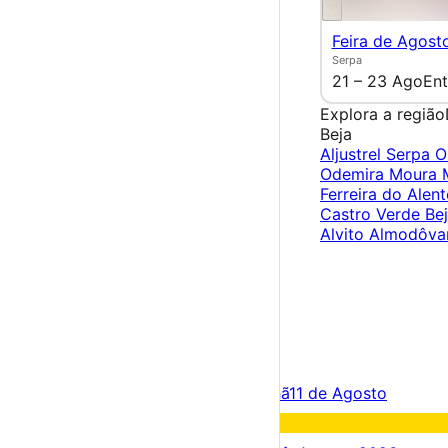
Feira de Agost
Serpa
21 – 23 Ago
Ent
Explora a região
Beja
Aljustrel
Serpa
O
Odemira
Moura
Ferreira do Alen
Castro Verde
Be
Alvito
Almodôva
×
Criar Conta
Entrar
Acontece hoje
10 de Agosto
Amanhã
11 de Agosto
Fim de semana
15 – 16 Ago