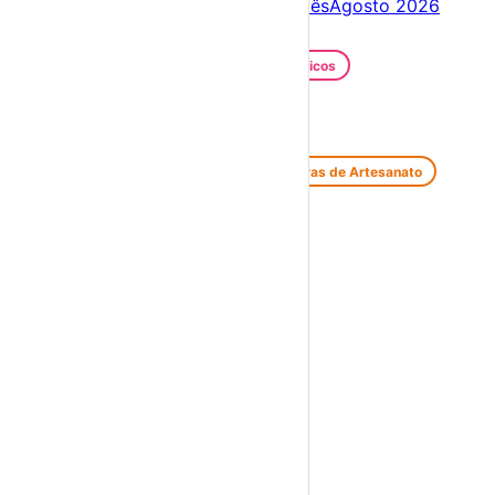
Próximos dias
10 – 17 Ago
Este mês
Agosto 2026
Festas e Festivais
Santos Populares
Festivais Gastronómicos
Festivais de Verão
Feiras e Mercados
Feiras de Antiguidades e Velharias
Feiras de Artesanato
Feiras Medievais
Mercados Saloios
Espetáculos
Teatro
Concertos
Cinema
Miúdos e Família
Exposições
Diversos
Praias Fluviais
Distrito de Beja
Aljustrel
›
☀️
💻
🌙
🤍