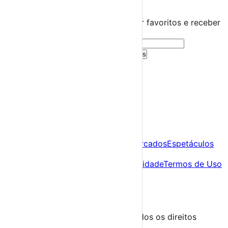
Guarda este evento
Cria uma conta gratuita para guardar favoritos e receber
sugestões personalizadas.
Criar Conta Grátis
Já tens conta?
Entra aqui
A tua agenda cultural de Portugal
Descobre
Agenda
Festas e Festivais
Feiras e Mercados
Espetáculos
Sobre
Sobre nós
Contacto
Política de Privacidade
Termos de Uso
Para Organizadores
Submeter Evento
Minha Conta
Segue-nos
© 2023-2026 aondevamos.pt — Todos os direitos
reservados