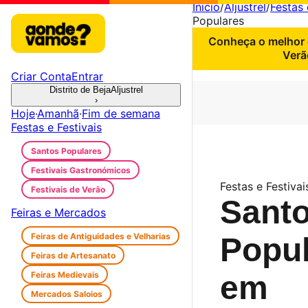
Início
/
Aljustrel
/
Festas 
Populares
Conheça o melhor 
Verã
Criar Conta
Entrar
Distrito de Beja
Aljustrel
›
Hoje
·
Amanhã
·
Fim de semana
Festas e Festivais
Santos Populares
Festivais Gastronómicos
Festas e Festivais
Festivais de Verão
Sant
Feiras e Mercados
Feiras de Antiguidades e Velharias
Popu
Feiras de Artesanato
Feiras Medievais
em
Mercados Saloios