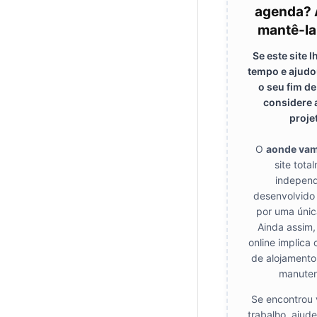
agenda? 
mantê-la
Se este site 
tempo e ajudo
o seu fim d
considere 
proje
O
aonde va
site tota
independ
desenvolvido
por uma únic
Ainda assim,
online implica 
de alojamento
manuten
Se encontrou 
trabalho, ajud