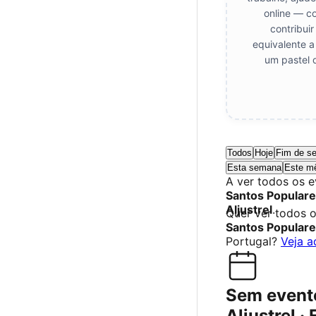
online — c
contribui
equivalente a
um pastel 
Todos
Hoje
Fim de s
Esta semana
Este m
A ver todos os 
Santos Popular
Aljustrel
.
Quer ver todos 
Santos Popular
Portugal?
Veja a
Sem event
Aljustrel ·