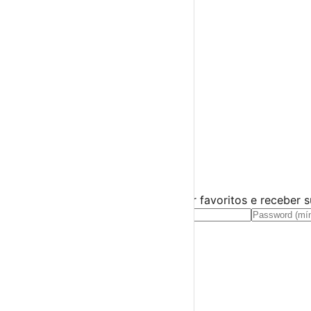
Espetáculos
Teatro
Concertos
Cinema
Miúdos e Família
Exposições
Diversos
Praias Fluviais
Distrito de Beja
Aljustrel
›
☀️
💻
🌙
🤍
Guarda este evento
Cria uma conta gratuita para guardar favoritos e receber 
Já tens conta?
Entra aqui
A tua agenda cultural de Portugal