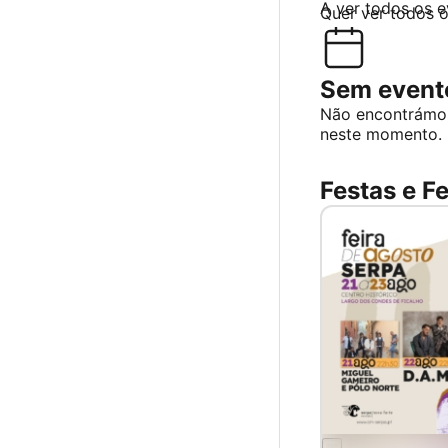
A ver todos os 
Quer ver todos 
Sem evento
Não encontrámo
neste momento.
Festas e Fe