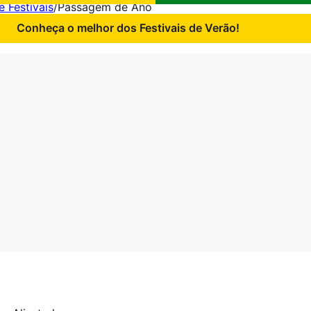
e Festivais
/
Passagem de Ano
Conheça o melhor dos Festivais de Verão!