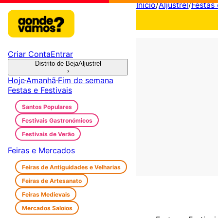
Início
/
Aljustrel
/
Festas 
Criar Conta
Entrar
Distrito de Beja
Aljustrel
›
Hoje
·
Amanhã
·
Fim de semana
Festas e Festivais
Santos Populares
Festivais Gastronómicos
Festivais de Verão
Feiras e Mercados
Feiras de Antiguidades e Velharias
Feiras de Artesanato
Feiras Medievais
Mercados Saloios