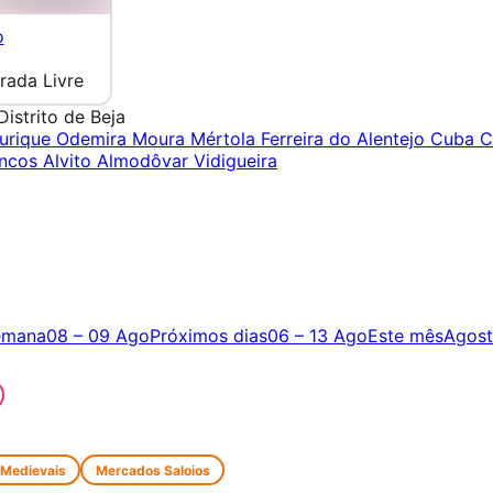
o
rada Livre
Distrito de Beja
urique
Odemira
Moura
Mértola
Ferreira do Alentejo
Cuba
C
ancos
Alvito
Almodôvar
Vidigueira
emana
08 – 09 Ago
Próximos dias
06 – 13 Ago
Este mês
Agos
 Medievais
Mercados Saloios