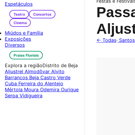
Festas e Festivais
Espetáculos
Pass
Teatro
Concertos
Cinema
Aljus
Miúdos e Família
Exposições
← Todas
·
Santos
Diversos
Praias Fluviais
Explora a região
Distrito de Beja
Aljustrel
Almodôvar
Alvito
Barrancos
Beja
Castro Verde
Cuba
Ferreira do Alentejo
Mértola
Moura
Odemira
Ourique
Serpa
Vidigueira