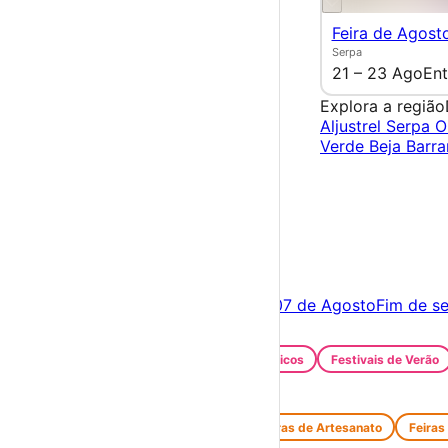
Feira de Agost
Serpa
21 – 23 Ago
Ent
Explora a região
Aljustrel
Serpa
O
Verde
Beja
Barr
×
Criar Conta
Entrar
Acontece hoje
06 de Agosto
Amanhã
07 de Agosto
Fim de s
Festas e Festivais
Santos Populares
Festivais Gastronómicos
Festivais de Verão
Feiras e Mercados
Feiras de Antiguidades e Velharias
Feiras de Artesanato
Feiras