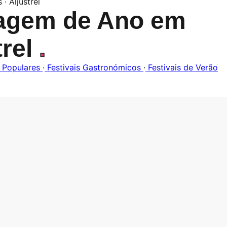
 · Aljustrel
agem de Ano em
trel
.
 Populares
·
Festivais Gastronómicos
·
Festivais de Verão