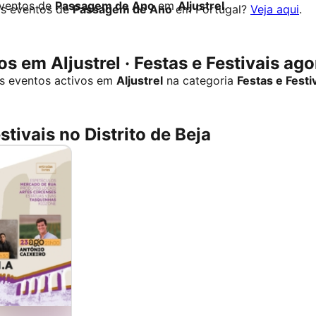
eventos de
Passagem de Ano
em
Aljustrel
.
os eventos de
Passagem de Ano
em Portugal?
Veja aqui
.
s em Aljustrel · Festas e Festivais ago
s eventos activos em
Aljustrel
na categoria
Festas e Festi
stivais no Distrito de Beja