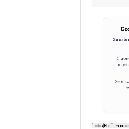
Gos
Se este
O
aon
manti
Se enco
c
Todos
Hoje
Fim de s