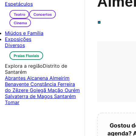
Alme
Espetáculos
.
Teatro
Concertos
Cinema
Miúdos e Família
Exposições
Diversos
Praias Fluviais
Explora a região
Distrito de
Santarém
Abrantes
Alcanena
Almeirim
Benavente
Constância
Ferreira
do Zêzere
Golegã
Mação
Ourém
Salvaterra de Magos
Santarém
Tomar
Gostou d
agenda? 