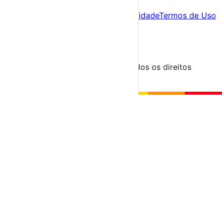
Sobre
Sobre nós
Contacto
Política de Privacidade
Termos de Uso
Para Organizadores
Submeter Evento
Minha Conta
Segue-nos
© 2023-2026 aondevamos.pt — Todos os direitos
reservados
↑ Topo