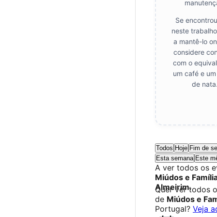
manutenç
Se encontrou
neste trabalho
a mantê-lo on
considere con
com o equival
um café e um 
de nata
Todos
Hoje
Fim de s
Esta semana
Este m
A ver todos os 
Miúdos e Famíli
Almeirim
.
Quer ver todos 
de
Miúdos e Fam
Portugal?
Veja a