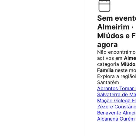
Sem event
Almeirim ·
Miúdos e F
agora
Não encontrámo
activos em
Alme
categoria
Miúdo
Família
neste mo
Explora a região
Santarém
Abrantes
Tomar
Salvaterra de M
Mação
Golegã
F
Zêzere
Constânc
Benavente
Almei
Alcanena
Ourém