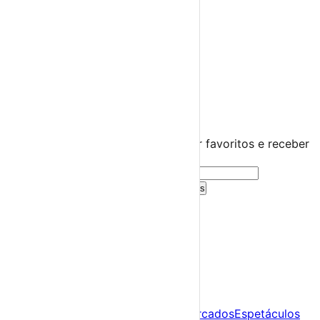
Diversos
Praias Fluviais
Distrito de Santarém
Almeirim
›
☀️
💻
🌙
🤍
Guarda este evento
Cria uma conta gratuita para guardar favoritos e receber
sugestões personalizadas.
Criar Conta Grátis
Já tens conta?
Entra aqui
A tua agenda cultural de Portugal
Descobre
Agenda
Festas e Festivais
Feiras e Mercados
Espetáculos