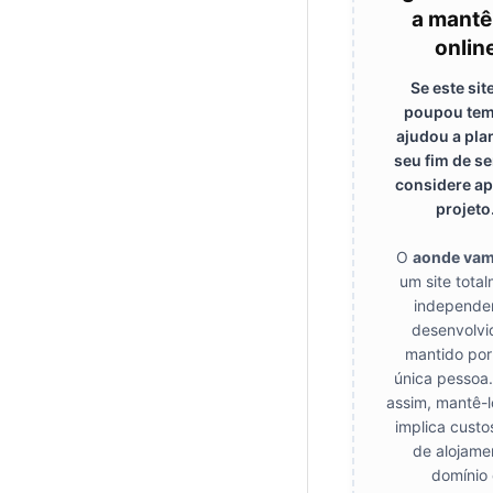
a mantê
onlin
Se este sit
poupou tem
ajudou a pla
seu fim de s
considere ap
projeto
O
aonde va
um site tota
independe
desenvolvi
mantido po
única pessoa.
assim, mantê-l
implica custo
de alojame
domínio 