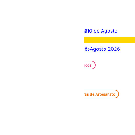
×
Criar Conta
Entrar
Acontece hoje
09 de Agosto
Amanhã
10 de Agosto
Fim de semana
15 – 09 Ago
Próximos dias
09 – 16 Ago
Este mês
Agosto 2026
Festas e Festivais
Santos Populares
Festivais Gastronómicos
Festivais de Verão
Feiras e Mercados
Feiras de Antiguidades e Velharias
Feiras de Artesanato
Feiras Medievais
Mercados Saloios
Espetáculos
Teatro
Concertos
Cinema
Miúdos e Família
Exposições