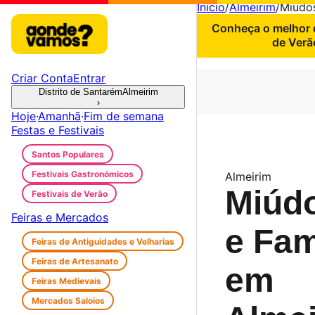
Início
/
Almeirim
/
Miúdos
Conheça o melhor d
de Verã
Criar Conta
Entrar
Distrito de Santarém
Almeirim
›
Hoje
·
Amanhã
·
Fim de semana
Festas e Festivais
Santos Populares
Festivais Gastronómicos
Almeirim
Miúd
Festivais de Verão
Feiras e Mercados
e Fam
Feiras de Antiguidades e Velharias
Feiras de Artesanato
em
Feiras Medievais
Mercados Saloios