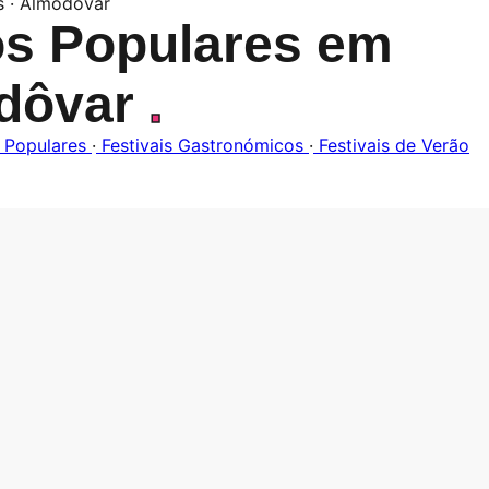
is · Almodôvar
os Populares em
dôvar
.
 Populares
·
Festivais Gastronómicos
·
Festivais de Verão