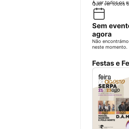
A ver todos os 
Quer ver todos 
Sem evento
agora
Não encontrámo
neste momento.
Festas e Fe