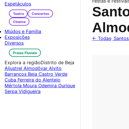
Festas e Festiva
Espetáculos
Sant
Teatro
Concertos
Cinema
Almo
Miúdos e Família
Exposições
← Todas
·
Santos
Diversos
Praias Fluviais
Explora a região
Distrito de Beja
Aljustrel
Almodôvar
Alvito
Barrancos
Beja
Castro Verde
Cuba
Ferreira do Alentejo
Mértola
Moura
Odemira
Ourique
Serpa
Vidigueira