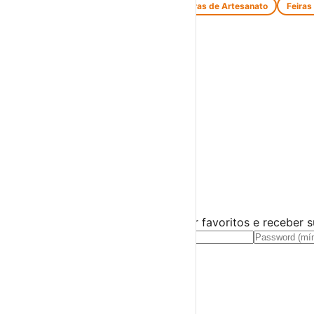
Feiras de Antiguidades e Velharias
Feiras de Artesanato
Feiras
Espetáculos
Teatro
Concertos
Cinema
Miúdos e Família
Exposições
Diversos
Praias Fluviais
Distrito de Beja
Almodôvar
›
☀️
💻
🌙
🤍
Guarda este evento
Cria uma conta gratuita para guardar favoritos e receber 
Já tens conta?
Entra aqui