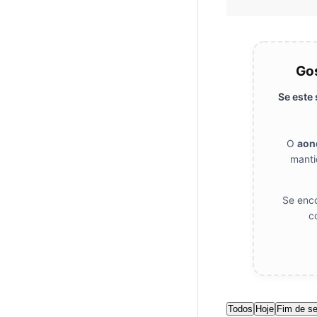
Gos
Se este
O
aon
manti
Se enco
c
Todos
Hoje
Fim de s