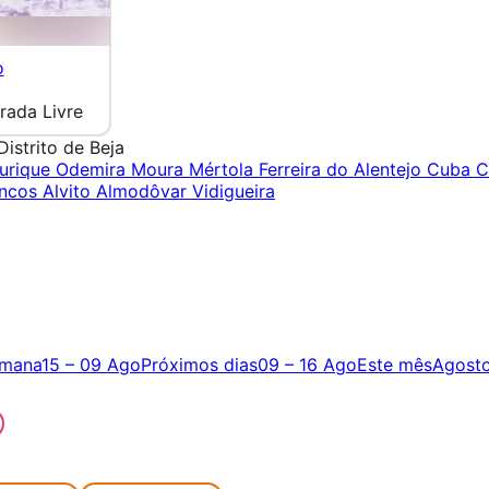
o
rada Livre
Distrito de Beja
urique
Odemira
Moura
Mértola
Ferreira do Alentejo
Cuba
C
ancos
Alvito
Almodôvar
Vidigueira
emana
15 – 09 Ago
Próximos dias
09 – 16 Ago
Este mês
Agost