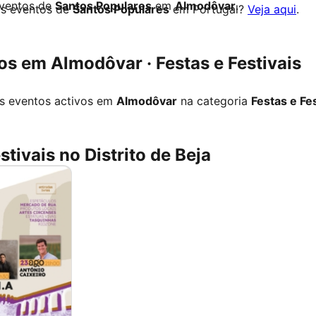
eventos de
Santos Populares
em
Almodôvar
.
os eventos de
Santos Populares
em Portugal?
Veja aqui
.
s em Almodôvar · Festas e Festivais
s eventos activos em
Almodôvar
na categoria
Festas e Fes
stivais no Distrito de Beja