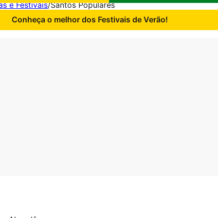
as e Festivais
/
Santos Populares
Conheça o melhor dos Festivais de Verão!