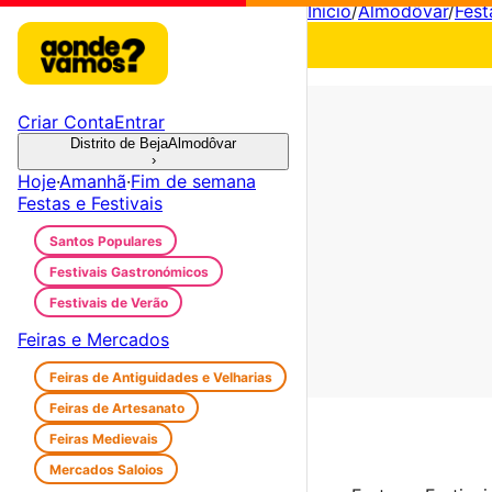
Início
/
Almodôvar
/
Fest
Criar Conta
Entrar
Distrito de Beja
Almodôvar
›
Hoje
·
Amanhã
·
Fim de semana
Festas e Festivais
Santos Populares
Festivais Gastronómicos
Festivais de Verão
Feiras e Mercados
Feiras de Antiguidades e Velharias
Feiras de Artesanato
Feiras Medievais
Mercados Saloios