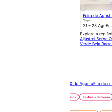
Feira de Agost
Serpa
21 – 23 Ago
Ent
Explora a região
Aljustrel
Serpa
O
Verde
Beja
Barr
×
Criar Conta
Entrar
Acontece hoje
09 de Agosto
Amanhã
10 de Agosto
Fim de s
Festas e Festivais
Santos Populares
Festivais Gastronómicos
Festivais de Verão
Feiras e Mercados