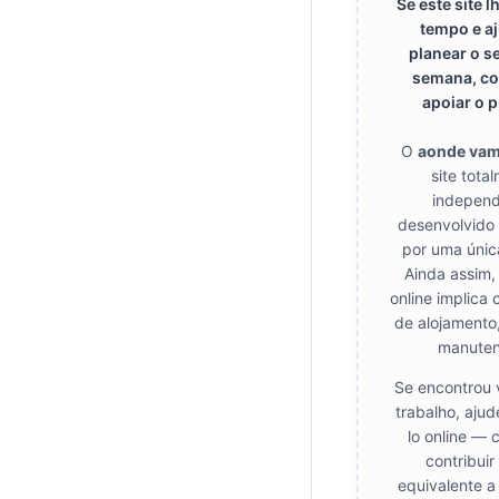
Se este site 
tempo e a
planear o s
semana, co
apoiar o p
O
aonde va
site tota
independ
desenvolvido
por uma únic
Ainda assim,
online implica 
de alojamento
manuten
Se encontrou 
trabalho, aju
lo online — 
contribui
equivalente a