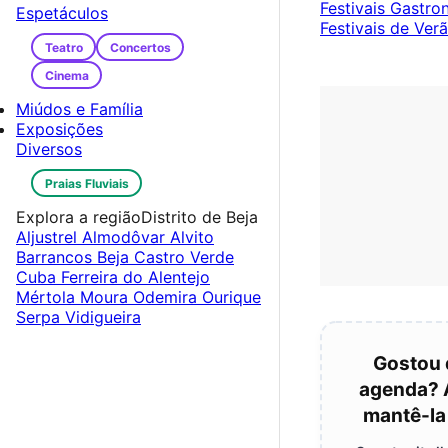
Festivais Gastr
Espetáculos
Festivais de Ver
Teatro
Concertos
Cinema
Miúdos e Família
Exposições
Diversos
Praias Fluviais
Explora a região
Distrito de Beja
Aljustrel
Almodôvar
Alvito
Barrancos
Beja
Castro Verde
Cuba
Ferreira do Alentejo
Mértola
Moura
Odemira
Ourique
Serpa
Vidigueira
Gostou 
agenda? 
mantê-la