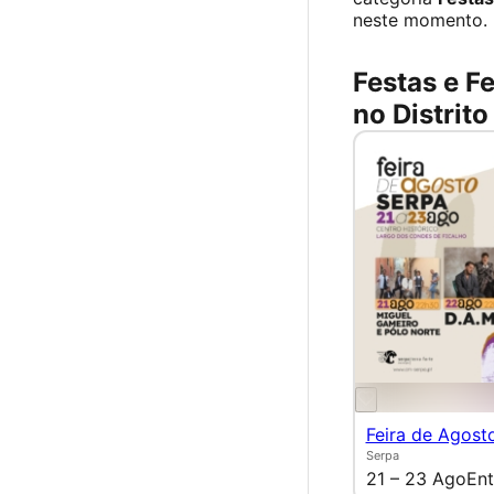
neste momento.
Festas e Fe
no Distrito
Feira de Agost
Serpa
21 – 23 Ago
Ent