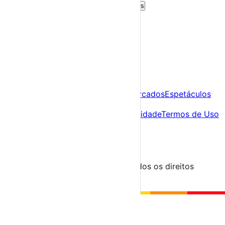
Criar Conta Grátis
Já tens conta?
Entra aqui
A tua agenda cultural de Portugal
Descobre
Agenda
Festas e Festivais
Feiras e Mercados
Espetáculos
Sobre
Sobre nós
Contacto
Política de Privacidade
Termos de Uso
Para Organizadores
Submeter Evento
Minha Conta
Segue-nos
© 2023-2026 aondevamos.pt — Todos os direitos
reservados
↑ Topo