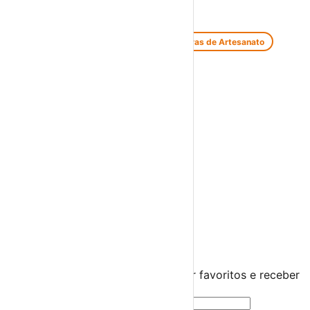
Feiras e Mercados
Feiras de Antiguidades e Velharias
Feiras de Artesanato
Feiras Medievais
Mercados Saloios
Espetáculos
Teatro
Concertos
Cinema
Miúdos e Família
Exposições
Diversos
Praias Fluviais
Distrito de Beja
Alvito
›
☀️
💻
🌙
🤍
Guarda este evento
Cria uma conta gratuita para guardar favoritos e receber
sugestões personalizadas.