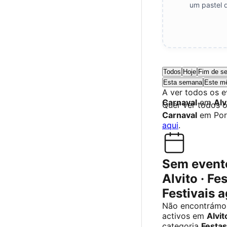
um pastel 
Todos
Hoje
Fim de s
Esta semana
Este m
A ver todos os 
Carnaval
em
Alv
Quer ver todos 
Carnaval
em Por
aqui
.
Sem event
Alvito · Fe
Festivais 
Não encontrámo
activos em
Alvit
categoria
Festas