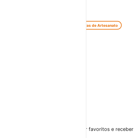
Festivais de Verão
Feiras e Mercados
Feiras de Antiguidades e Velharias
Feiras de Artesanato
Feiras Medievais
Mercados Saloios
Espetáculos
Teatro
Concertos
Cinema
Miúdos e Família
Exposições
Diversos
Praias Fluviais
Distrito de Lisboa
Amadora
›
☀️
💻
🌙
🤍
Guarda este evento
Cria uma conta gratuita para guardar favoritos e receber
sugestões personalizadas.