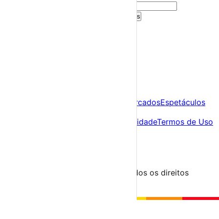
Criar Conta Grátis
Já tens conta?
Entra aqui
A tua agenda cultural de Portugal
Descobre
Agenda
Festas e Festivais
Feiras e Mercados
Espetáculos
Sobre
Sobre nós
Contacto
Política de Privacidade
Termos de Uso
Para Organizadores
Submeter Evento
Minha Conta
Segue-nos
© 2023-2026 aondevamos.pt — Todos os direitos
reservados
↑ Topo