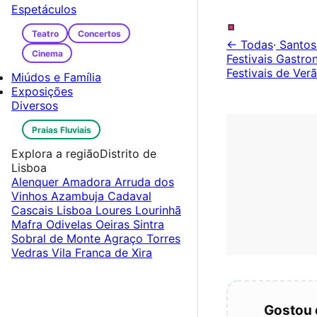
.
Espetáculos
Teatro
Concertos
← Todas
·
Santos
Cinema
Festivais Gastr
Festivais de Ver
Miúdos e Família
Exposições
Diversos
Praias Fluviais
Explora a região
Distrito de
Lisboa
Alenquer
Amadora
Arruda dos
Vinhos
Azambuja
Cadaval
Cascais
Lisboa
Loures
Lourinhã
Mafra
Odivelas
Oeiras
Sintra
Sobral de Monte Agraço
Torres
Vedras
Vila Franca de Xira
Gostou 