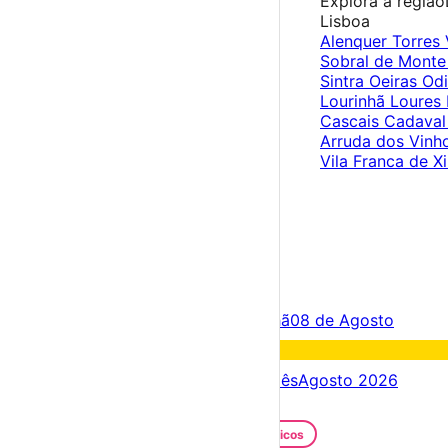
Explora a região
Lisboa
Alenquer
Torres
Sobral de Monte
Sintra
Oeiras
Od
Lourinhã
Loures
Cascais
Cadava
Arruda dos Vinh
Vila Franca de Xi
×
Criar Conta
Entrar
Acontece hoje
07 de Agosto
Amanhã
08 de Agosto
Fim de semana
08 – 09 Ago
Próximos dias
07 – 14 Ago
Este mês
Agosto 2026
Festas e Festivais
Santos Populares
Festivais Gastronómicos