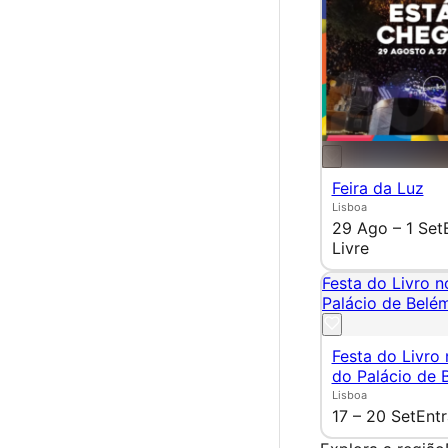
Feira da Luz
Lisboa
29 Ago – 1 Set
Livre
Festa do Livro n
Palácio de Belé
Festa do Livro 
do Palácio de 
Lisboa
17 – 20 Set
Entr