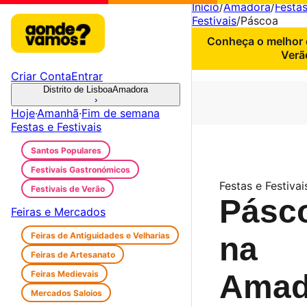
Início
/
Amadora
/
Festas
Festivais
/
Páscoa
Conheça o melhor d
Verã
Criar Conta
Entrar
Distrito de Lisboa
Amadora
›
Hoje
·
Amanhã
·
Fim de semana
Festas e Festivais
Santos Populares
Festivais Gastronómicos
Festas e Festiva
Festivais de Verão
Pásc
Feiras e Mercados
Feiras de Antiguidades e Velharias
na
Feiras de Artesanato
Feiras Medievais
Amad
Mercados Saloios