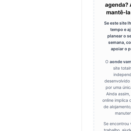
agenda? 
mantê-la
Se este site 
tempo e a
planear o s
semana, co
apoiar o p
O
aonde va
site tota
independ
desenvolvido
por uma únic
Ainda assim,
online implica 
de alojamento
manuten
Se encontrou 
trabalho, aju