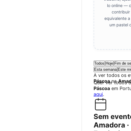
lo online — 
contribui
equivalente a
um pastel 
Todos
Hoje
Fim de s
Esta semana
Este m
A ver todos os 
Páscoa
na
Amad
Quer ver todos 
Páscoa
em Port
aqui
.
Sem event
Amadora · 