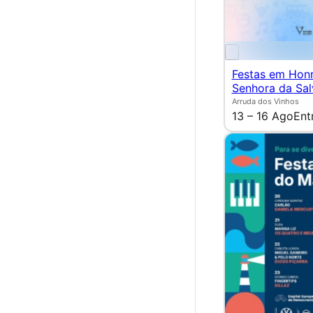
Festas em Hon
Senhora da Sa
Arruda dos Vinhos
13 – 16 Ago
Ent