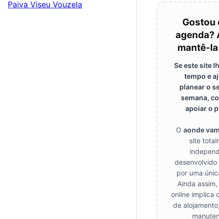
Paiva
Viseu
Vouzela
Gostou 
agenda? 
mantê-la
Se este site 
tempo e a
planear o s
semana, co
apoiar o p
O
aonde va
site tota
independ
desenvolvido
por uma únic
Ainda assim,
online implica 
de alojamento
manuten