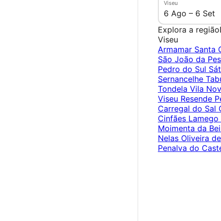
Viseu
6 Ago – 6 Set
Explora a região
Viseu
Armamar
Santa
São João da Pe
Pedro do Sul
Sá
Sernancelhe
Tab
Tondela
Vila No
Viseu
Resende
P
Carregal do Sal
Cinfães
Lamego
Moimenta da Be
Nelas
Oliveira d
Penalva do Cast
×
Criar Conta
Entrar