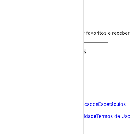
›
☀️
💻
🌙
🤍
Guarda este evento
Cria uma conta gratuita para guardar favoritos e receber
sugestões personalizadas.
Criar Conta Grátis
Já tens conta?
Entra aqui
A tua agenda cultural de Portugal
Descobre
Agenda
Festas e Festivais
Feiras e Mercados
Espetáculos
Sobre
Sobre nós
Contacto
Política de Privacidade
Termos de Uso
Para Organizadores
Submeter Evento
Minha Conta
Segue-nos