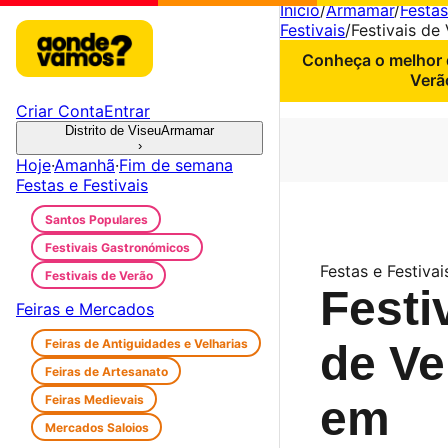
Início
/
Armamar
/
Festas
Festivais
/
Festivais de
Conheça o melhor d
Verã
Criar Conta
Entrar
Distrito de Viseu
Armamar
›
Hoje
·
Amanhã
·
Fim de semana
Festas e Festivais
Santos Populares
Festivais Gastronómicos
Festas e Festiva
Festivais de Verão
Festi
Feiras e Mercados
Feiras de Antiguidades e Velharias
de Ve
Feiras de Artesanato
Feiras Medievais
em
Mercados Saloios