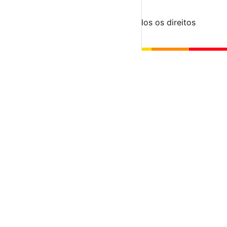
© 2023-2026 aondevamos.pt — Todos os direitos
reservados
↑ Topo