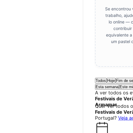
Se encontrou 
trabalho, aju
lo online — 
contribui
equivalente a
um pastel 
Todos
Hoje
Fim de s
Esta semana
Este m
A ver todos os 
Festivais de Ver
Armamar
.
Quer ver todos 
Festivais de Ver
Portugal?
Veja a