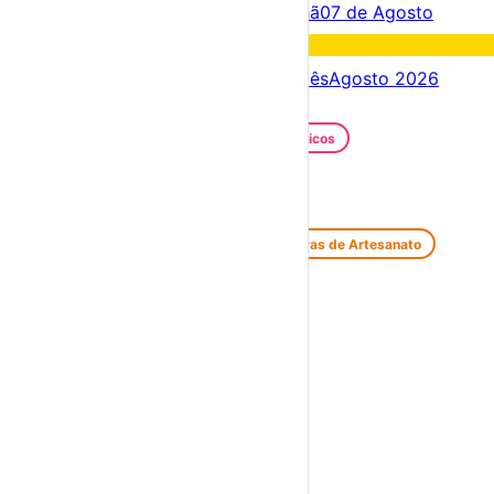
Acontece hoje
06 de Agosto
Amanhã
07 de Agosto
Fim de semana
08 – 09 Ago
Próximos dias
06 – 13 Ago
Este mês
Agosto 2026
Festas e Festivais
Santos Populares
Festivais Gastronómicos
Festivais de Verão
Feiras e Mercados
Feiras de Antiguidades e Velharias
Feiras de Artesanato
Feiras Medievais
Mercados Saloios
Espetáculos
Teatro
Concertos
Cinema
Miúdos e Família
Exposições
Diversos
Praias Fluviais
Distrito de Viseu
Armamar