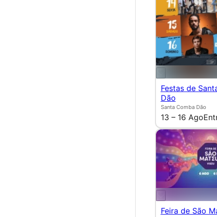
Festas de San
Dão
Santa Comba Dão
13 – 16 Ago
Ent
Feira de São M