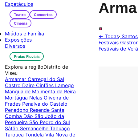
Arma
Espetáculos
Teatro
Concertos
.
Cinema
Miúdos e Família
← Todas
·
Santos
Exposições
Festivais Gastr
Diversos
Festivais de Ver
Praias Fluviais
Explora a região
Distrito de
Viseu
Armamar
Carregal do Sal
Castro Daire
Cinfães
Lamego
Mangualde
Moimenta da Beira
Mortágua
Nelas
Oliveira de
Frades
Penalva do Castelo
Penedono
Resende
Santa
Comba Dão
São João da
Pesqueira
São Pedro do Sul
Sátão
Sernancelhe
Tabuaço
Tarouca
Tondela
Vila Nova de