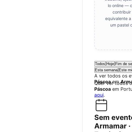
lo online — 
contribui
equivalente a
um pastel 
Todos
Hoje
Fim de s
Esta semana
Este m
A ver todos os 
Páscoa
em
Arm
Quer ver todos 
Páscoa
em Port
aqui
.
Sem event
Armamar · 