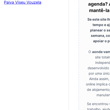
Paiva
Viseu
Vouzela
agenda? 
mantê-la
Se este site 
tempo e a
planear o s
semana, co
apoiar o p
O
aonde va
site tota
independ
desenvolvido
por uma únic
Ainda assim,
online implica 
de alojamento
manuten
Se encontrou 
trabalho, aju