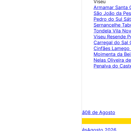
Viseu
Armamar
Santa
São João da Pe
Pedro do Sul
Sá
Sernancelhe
Tab
Tondela
Vila No
Viseu
Resende
P
Carregal do Sal
Cinfães
Lamego
Moimenta da Be
Nelas
Oliveira d
Penalva do Cast
×
Criar Conta
Entrar
Acontece hoje
07 de Agosto
Amanhã
08 de Agosto
Fim de semana
08 – 09 Ago
Próximos dias
07 – 14 Ago
Este mês
Agosto 2026