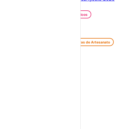
Festas e Festivais
Santos Populares
Festivais Gastronómicos
Festivais de Verão
Feiras e Mercados
Feiras de Antiguidades e Velharias
Feiras de Artesanato
Feiras Medievais
Mercados Saloios
Espetáculos
Teatro
Concertos
Cinema
Miúdos e Família
Exposições
Diversos
Praias Fluviais
Distrito de Viseu
Armamar
›
☀️
💻
🌙
🤍