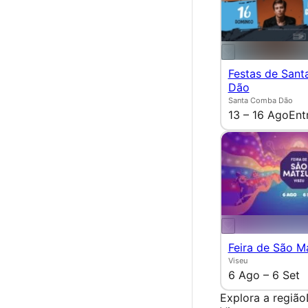
Festas de San
Dão
Santa Comba Dão
13 – 16 Ago
Ent
Feira de São M
Viseu
6 Ago – 6 Set
Explora a região