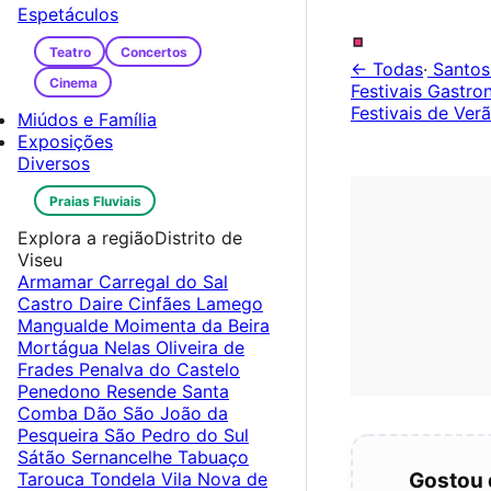
.
Espetáculos
Teatro
Concertos
← Todas
·
Santos
Cinema
Festivais Gastr
Festivais de Ver
Miúdos e Família
Exposições
Diversos
Praias Fluviais
Explora a região
Distrito de
Viseu
Armamar
Carregal do Sal
Castro Daire
Cinfães
Lamego
Mangualde
Moimenta da Beira
Mortágua
Nelas
Oliveira de
Frades
Penalva do Castelo
Penedono
Resende
Santa
Comba Dão
São João da
Pesqueira
São Pedro do Sul
Sátão
Sernancelhe
Tabuaço
Tarouca
Tondela
Vila Nova de
Gostou 