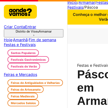
Início
/
Armamar
/
Festas
Festivais
/
Páscoa
Conheça o melhor d
Verã
Criar Conta
Entrar
Distrito de Viseu
Armamar
›
Hoje
·
Amanhã
·
Fim de semana
Festas e Festivais
Santos Populares
Festivais Gastronómicos
Festas e Festiva
Festivais de Verão
Pásc
Feiras e Mercados
Feiras de Antiguidades e Velharias
em
Feiras de Artesanato
Feiras Medievais
Arma
Mercados Saloios