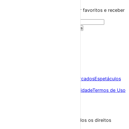
Guarda este evento
Cria uma conta gratuita para guardar favoritos e receber
sugestões personalizadas.
Criar Conta Grátis
Já tens conta?
Entra aqui
A tua agenda cultural de Portugal
Descobre
Agenda
Festas e Festivais
Feiras e Mercados
Espetáculos
Sobre
Sobre nós
Contacto
Política de Privacidade
Termos de Uso
Para Organizadores
Submeter Evento
Minha Conta
Segue-nos
© 2023-2026 aondevamos.pt — Todos os direitos
reservados