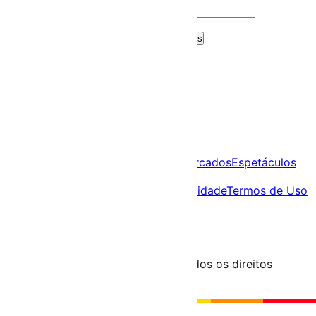
sugestões personalizadas.
Criar Conta Grátis
Já tens conta?
Entra aqui
A tua agenda cultural de Portugal
Descobre
Agenda
Festas e Festivais
Feiras e Mercados
Espetáculos
Sobre
Sobre nós
Contacto
Política de Privacidade
Termos de Uso
Para Organizadores
Submeter Evento
Minha Conta
Segue-nos
© 2023-2026 aondevamos.pt — Todos os direitos
reservados
↑ Topo