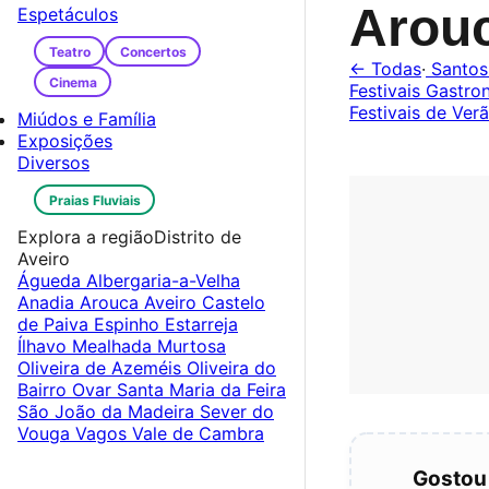
Arou
Espetáculos
Teatro
Concertos
← Todas
·
Santos
Cinema
Festivais Gastr
Festivais de Ver
Miúdos e Família
Exposições
Diversos
Praias Fluviais
Explora a região
Distrito de
Aveiro
Águeda
Albergaria-a-Velha
Anadia
Arouca
Aveiro
Castelo
de Paiva
Espinho
Estarreja
Ílhavo
Mealhada
Murtosa
Oliveira de Azeméis
Oliveira do
Bairro
Ovar
Santa Maria da Feira
São João da Madeira
Sever do
Vouga
Vagos
Vale de Cambra
Gostou