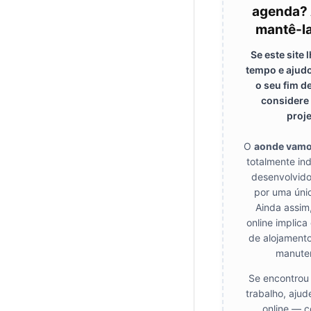
agenda? 
mantê-la
Se este site
tempo e ajudo
o seu fim d
considere 
proje
O
aonde vam
totalmente in
desenvolvido
por uma úni
Ainda assim
online implica
de alojamento
manute
Se encontrou 
trabalho, ajud
online — c