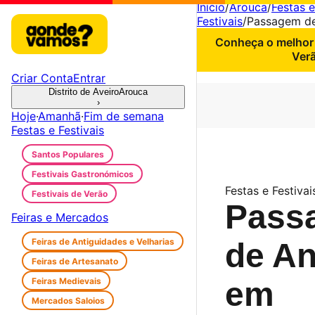
Início
/
Arouca
/
Festas e
Festivais
/
Passagem d
Conheça o melhor 
Verã
Criar Conta
Entrar
Distrito de Aveiro
Arouca
›
Hoje
·
Amanhã
·
Fim de semana
Festas e Festivais
Santos Populares
Festivais Gastronómicos
Festas e Festivai
Festivais de Verão
Pass
Feiras e Mercados
Feiras de Antiguidades e Velharias
de A
Feiras de Artesanato
Feiras Medievais
em
Mercados Saloios