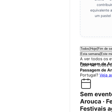
contribui
equivalente 
um pastel 
Todos
Hoje
Fim de s
Esta semana
Este m
A ver todos os 
Passagem de A
Quer ver todos 
Passagem de A
Portugal?
Veja a
Sem event
Arouca · F
Festivais 