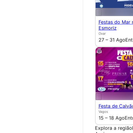
Festas do Mar 
Esmoriz
Ovar
27 – 31 Ago
Ent
Festa de Calvã
Vagos
15 – 18 Ago
Ent
Explora a região