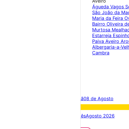
Aveiro
Águeda
Vagos
S
São João da Ma
Maria da Feira
O
Bairro
Oliveira 
Murtosa
Mealha
Estarreja
Espinh
Paiva
Aveiro
Ar
Albergaria-a-Ve
Cambra
×
Criar Conta
Entrar
Acontece hoje
07 de Agosto
Amanhã
08 de Agosto
Fim de semana
08 – 09 Ago
Próximos dias
07 – 14 Ago
Este mês
Agosto 2026
Festas e Festivais