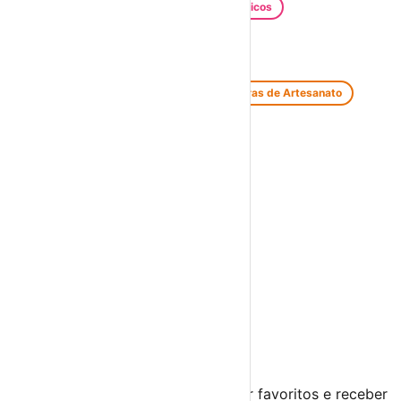
Santos Populares
Festivais Gastronómicos
Festivais de Verão
Feiras e Mercados
Feiras de Antiguidades e Velharias
Feiras de Artesanato
Feiras Medievais
Mercados Saloios
Espetáculos
Teatro
Concertos
Cinema
Miúdos e Família
Exposições
Diversos
Praias Fluviais
Distrito de Aveiro
Arouca
›
☀️
💻
🌙
🤍
Guarda este evento
Cria uma conta gratuita para guardar favoritos e receber