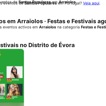
eventos de
Santos Populares
em
Arraiolos
.
os eventos de
Santos Populares
em Portugal?
Veja aqui
.
s em Arraiolos · Festas e Festivais ag
s eventos activos em
Arraiolos
na categoria
Festas e Fest
stivais no Distrito de Évora