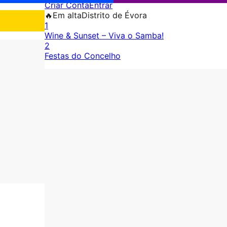
Criar Conta
Entrar
🔥
Em alta
Distrito de Évora
1
Wine & Sunset – Viva o Samba!
2
Festas do Concelho