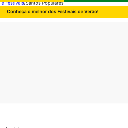
 e Festivais
/
Santos Populares
Conheça o melhor dos Festivais de Verão!