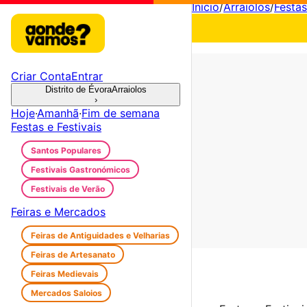
Início
/
Arraiolos
/
Festas
Criar Conta
Entrar
Distrito de Évora
Arraiolos
›
Hoje
·
Amanhã
·
Fim de semana
Festas e Festivais
Santos Populares
Festivais Gastronómicos
Festivais de Verão
Feiras e Mercados
Feiras de Antiguidades e Velharias
Feiras de Artesanato
Feiras Medievais
Mercados Saloios