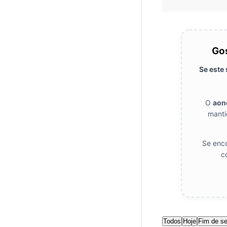
Gos
Se este
O
aon
manti
Se enco
c
Todos
Hoje
Fim de s