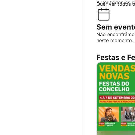
A ver todos os 
Quer ver todos 
Sem evento
Não encontrámo
neste momento.
Festas e Fe