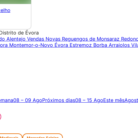
celho
Distrito de Évora
do Alentejo
Vendas Novas
Reguengos de Monsaraz
Redon
ora
Montemor-o-Novo
Évora
Estremoz
Borba
Arraiolos
Vil
emana
08 – 09 Ago
Próximos dias
08 – 15 Ago
Este mês
Agos
 Medievais
Mercados Saloios