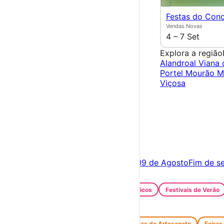
Festas do Con
Vendas Novas
4 – 7 Set
Explora a região
Alandroal
Viana 
Portel
Mourão
M
Viçosa
×
Criar Conta
Entrar
Acontece hoje
08 de Agosto
Amanhã
09 de Agosto
Fim de s
Festas e Festivais
Santos Populares
Festivais Gastronómicos
Festivais de Verão
Feiras e Mercados
Feiras de Antiguidades e Velharias
Feiras de Artesanato
Feiras