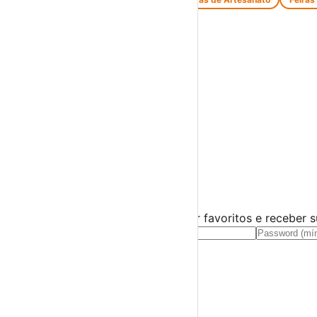
Espetáculos
Teatro
Concertos
Cinema
Miúdos e Família
Exposições
Diversos
Praias Fluviais
Distrito de Évora
Arraiolos
›
☀️
💻
🌙
🤍
Guarda este evento
Cria uma conta gratuita para guardar favoritos e receber 
Já tens conta?
Entra aqui