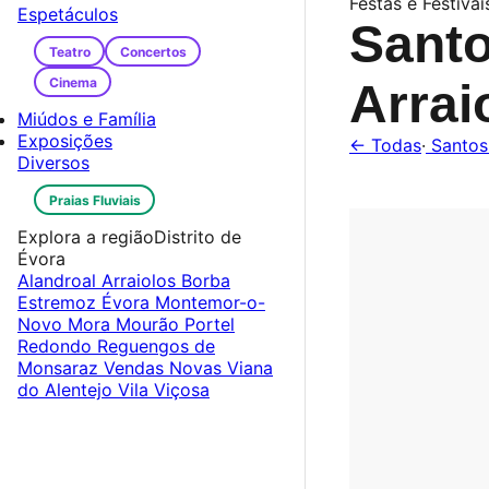
Festas e Festivai
Espetáculos
Sant
Teatro
Concertos
Cinema
Arrai
Miúdos e Família
Exposições
← Todas
·
Santos
Diversos
Praias Fluviais
Explora a região
Distrito de
Évora
Alandroal
Arraiolos
Borba
Estremoz
Évora
Montemor-o-
Novo
Mora
Mourão
Portel
Redondo
Reguengos de
Monsaraz
Vendas Novas
Viana
do Alentejo
Vila Viçosa