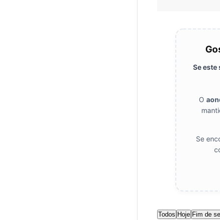
Gos
Se este
O
aon
manti
Se enco
c
Todos
Hoje
Fim de s