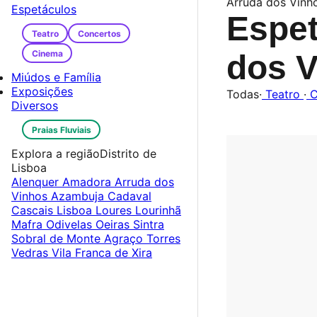
Arruda dos Vinh
Espetáculos
Espet
Teatro
Concertos
Cinema
dos 
Miúdos e Família
Exposições
Todas
·
Teatro
·
C
Diversos
Praias Fluviais
Explora a região
Distrito de
Lisboa
Alenquer
Amadora
Arruda dos
Vinhos
Azambuja
Cadaval
Cascais
Lisboa
Loures
Lourinhã
Mafra
Odivelas
Oeiras
Sintra
Sobral de Monte Agraço
Torres
Vedras
Vila Franca de Xira