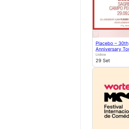
Placebo – 30th
Anniversary To
Lisboa
29 Set