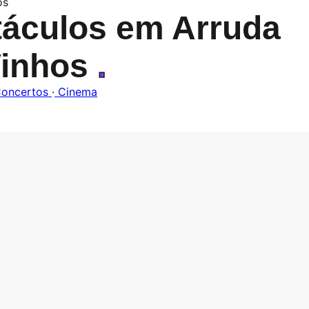
os
áculos em Arruda
Vinhos
.
oncertos
·
Cinema