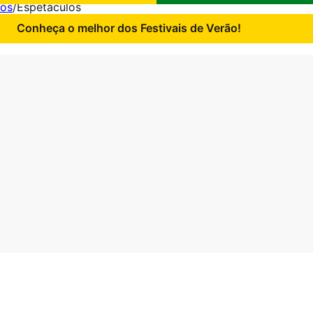
hos
/
Espetáculos
Conheça o melhor dos Festivais de Verão!