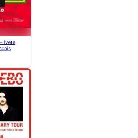
— Ivete
scais