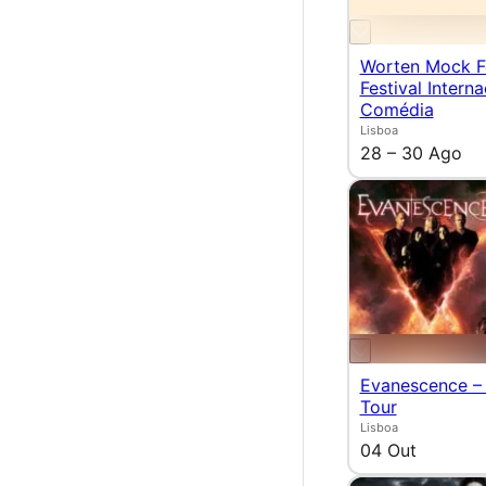
Worten Mock F
Festival Intern
Comédia
Lisboa
28 – 30 Ago
Evanescence –
Tour
Lisboa
04 Out