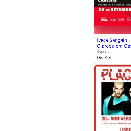
Ivete Sangalo 
Clareou em Ca
Cascais
05 Set