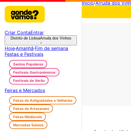
Início
/
Arruda dos Vin
Criar Conta
Entrar
Distrito de Lisboa
Arruda dos Vinhos
›
Hoje
·
Amanhã
·
Fim de semana
Festas e Festivais
Santos Populares
Festivais Gastronómicos
Festivais de Verão
Feiras e Mercados
Feiras de Antiguidades e Velharias
Feiras de Artesanato
Feiras Medievais
Mercados Saloios