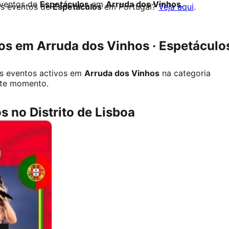
eventos de
Espetáculos
em
Arruda dos Vinhos
.
os eventos de
Espetáculos
em Portugal?
Veja aqui
.
s em Arruda dos Vinhos · Espetáculo
s eventos activos em
Arruda dos Vinhos
na categoria
te momento.
s no Distrito de Lisboa