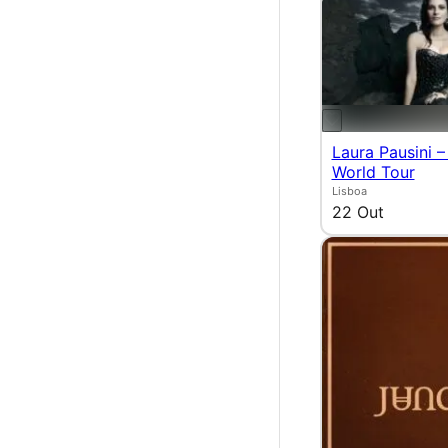
Laura Pausini –
World Tour
Lisboa
22 Out