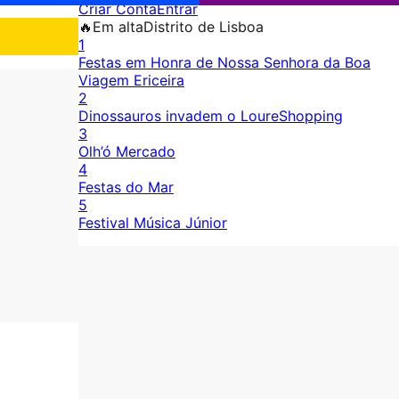
Criar Conta
Entrar
🔥
Em alta
Distrito de Lisboa
1
Festas em Honra de Nossa Senhora da Boa
Viagem Ericeira
2
Dinossauros invadem o LoureShopping
3
Olh’ó Mercado
4
Festas do Mar
5
Festival Música Júnior