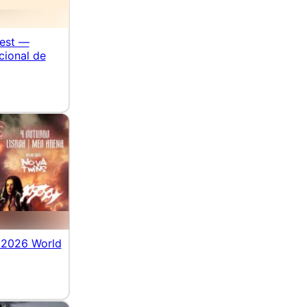
est —
acional de
 2026 World