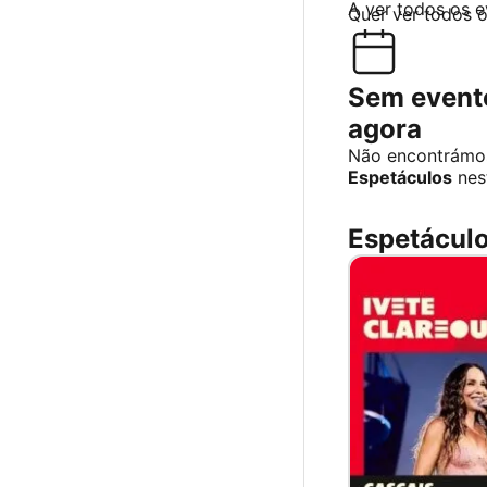
A ver todos os 
Quer ver todos 
Sem evento
agora
Não encontrámo
Espetáculos
nes
Espetáculo