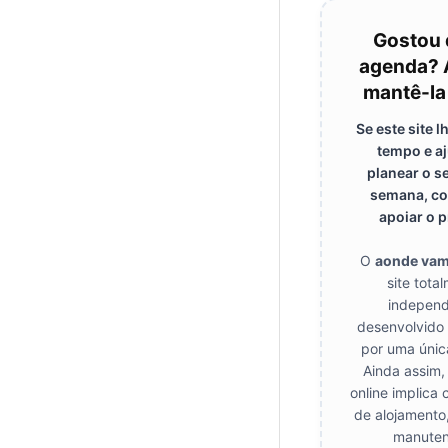
Gostou 
agenda? 
mantê-la
Se este site 
tempo e a
planear o s
semana, co
apoiar o p
O
aonde va
site tota
independ
desenvolvido
por uma únic
Ainda assim,
online implica 
de alojamento
manuten