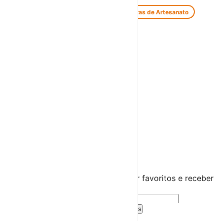
Feiras de Antiguidades e Velharias
Feiras de Artesanato
Feiras Medievais
Mercados Saloios
Espetáculos
Teatro
Concertos
Cinema
Miúdos e Família
Exposições
Diversos
Praias Fluviais
Distrito de Lisboa
Arruda dos Vinhos
›
☀️
💻
🌙
🤍
Guarda este evento
Cria uma conta gratuita para guardar favoritos e receber
sugestões personalizadas.
Criar Conta Grátis
Já tens conta?
Entra aqui