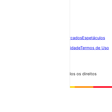
A tua agenda cultural de Portugal
Descobre
Agenda
Festas e Festivais
Feiras e Mercados
Espetáculos
Sobre
Sobre nós
Contacto
Política de Privacidade
Termos de Uso
Para Organizadores
Submeter Evento
Minha Conta
Segue-nos
© 2023-2026 aondevamos.pt — Todos os direitos
reservados
↑ Topo