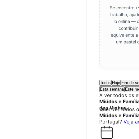
Se encontrou 
trabalho, aju
lo online — 
contribui
equivalente a
um pastel 
Todos
Hoje
Fim de s
Esta semana
Este m
A ver todos os 
Miúdos e Famíli
dos Vinhos
.
Quer ver todos 
Miúdos e Famíli
Portugal?
Veja a