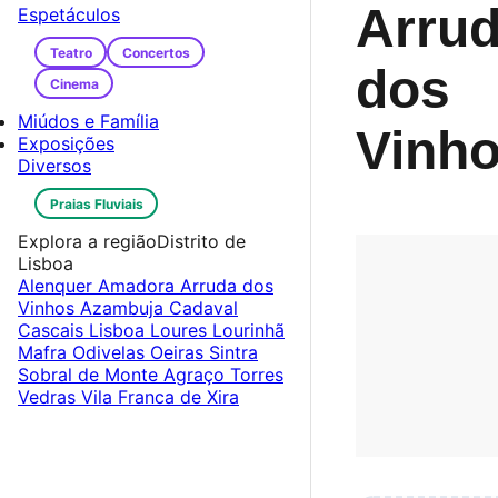
Arru
Espetáculos
Teatro
Concertos
dos
Cinema
Miúdos e Família
Vinh
Exposições
Diversos
Praias Fluviais
Explora a região
Distrito de
Lisboa
Alenquer
Amadora
Arruda dos
Vinhos
Azambuja
Cadaval
Cascais
Lisboa
Loures
Lourinhã
Mafra
Odivelas
Oeiras
Sintra
Sobral de Monte Agraço
Torres
Vedras
Vila Franca de Xira