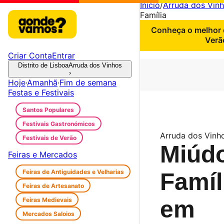
Início
/
Arruda dos Vin
Família
Conheça o melhor d
Verã
Criar Conta
Entrar
Distrito de Lisboa
Arruda dos Vinhos
›
Hoje
·
Amanhã
·
Fim de semana
Festas e Festivais
Santos Populares
Festivais Gastronómicos
Arruda dos Vinh
Festivais de Verão
Miúd
Feiras e Mercados
Feiras de Antiguidades e Velharias
Famíl
Feiras de Artesanato
Feiras Medievais
em
Mercados Saloios