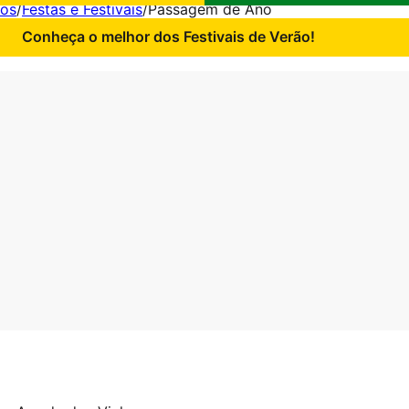
hos
/
Festas e Festivais
/
Passagem de Ano
Conheça o melhor dos Festivais de Verão!