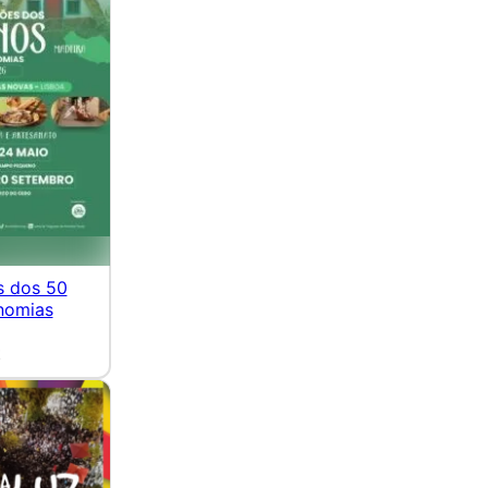
 dos 50
nomias
t