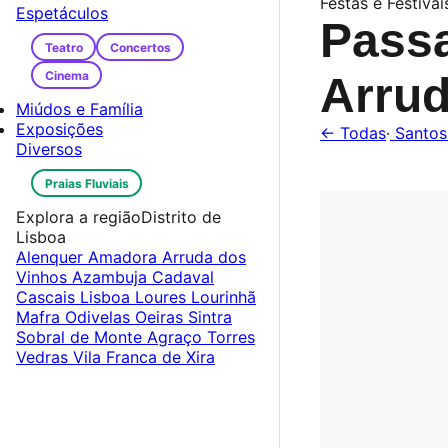
Festas e Festivai
Espetáculos
Pass
Teatro
Concertos
Cinema
Arru
Miúdos e Família
Exposições
← Todas
·
Santos
Diversos
Praias Fluviais
Explora a região
Distrito de
Lisboa
Alenquer
Amadora
Arruda dos
Vinhos
Azambuja
Cadaval
Cascais
Lisboa
Loures
Lourinhã
Mafra
Odivelas
Oeiras
Sintra
Sobral de Monte Agraço
Torres
Vedras
Vila Franca de Xira