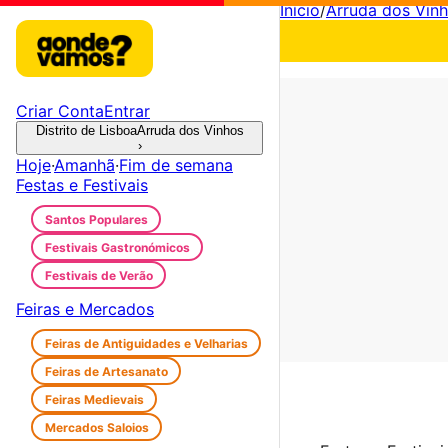
Início
/
Arruda dos Vin
Criar Conta
Entrar
Distrito de Lisboa
Arruda dos Vinhos
›
Hoje
·
Amanhã
·
Fim de semana
Festas e Festivais
Santos Populares
Festivais Gastronómicos
Festivais de Verão
Feiras e Mercados
Feiras de Antiguidades e Velharias
Feiras de Artesanato
Feiras Medievais
Mercados Saloios