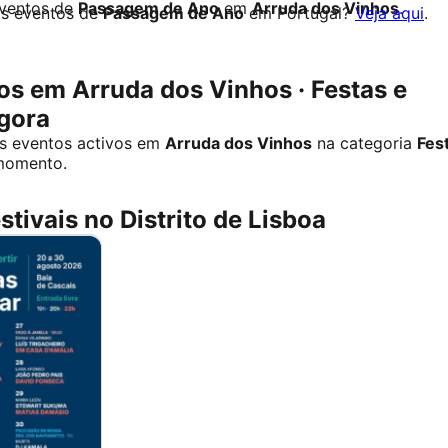
eventos de
Passagem de Ano
em
Arruda dos Vinhos
.
os eventos de
Passagem de Ano
em Portugal?
Veja aqui
.
s em Arruda dos Vinhos · Festas e
agora
s eventos activos em
Arruda dos Vinhos
na categoria
Fes
momento.
stivais no Distrito de Lisboa