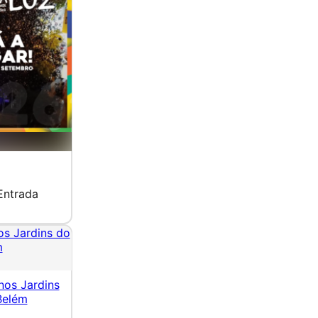
Entrada
os Jardins do
m
nos Jardins
Belém