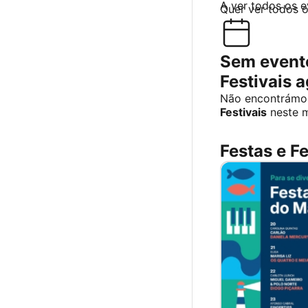
A ver todos os 
Quer ver todos 
Sem evento
Festivais 
Não encontrámo
Festivais
neste 
Festas e Fe