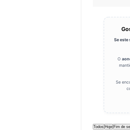
Gos
Se este
O
aon
manti
Se enco
c
Todos
Hoje
Fim de s