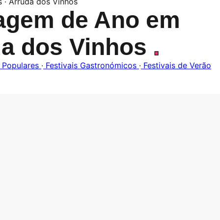
s · Arruda dos Vinhos
agem de Ano em
da dos Vinhos
.
 Populares
·
Festivais Gastronómicos
·
Festivais de Verão