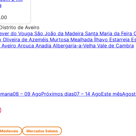
a
.00
Distrito de Aveiro
ever do Vouga
São João da Madeira
Santa Maria da Feira
ro
Oliveira de Azeméis
Murtosa
Mealhada
Ílhavo
Estarreja
E
a
Aveiro
Arouca
Anadia
Albergaria-a-Velha
Vale de Cambra
emana
08 – 09 Ago
Próximos dias
07 – 14 Ago
Este mês
Agost
 Medievais
Mercados Saloios