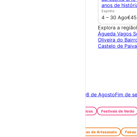
anos de históri
Espinho
4 – 30 Ago
€45
Explora a região
Águeda
Vagos
S
Oliveira do Bair
Castelo de Paiv
×
Criar Conta
Entrar
Acontece hoje
07 de Agosto
Amanhã
08 de Agosto
Fim de s
Festas e Festivais
Santos Populares
Festivais Gastronómicos
Festivais de Verão
Feiras e Mercados
Feiras de Antiguidades e Velharias
Feiras de Artesanato
Feiras