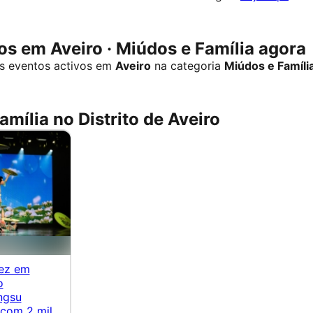
s em Aveiro · Miúdos e Família agora
s eventos activos em
Aveiro
na categoria
Miúdos e Famíli
amília no Distrito de Aveiro
vez em
o
ngsu
 com 2 mil