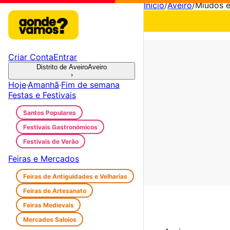
Início
/
Aveiro
/
Miúdos e
Criar Conta
Entrar
Distrito de Aveiro
Aveiro
›
Hoje
·
Amanhã
·
Fim de semana
Festas e Festivais
Santos Populares
Festivais Gastronómicos
Festivais de Verão
Feiras e Mercados
Feiras de Antiguidades e Velharias
Feiras de Artesanato
Feiras Medievais
Mercados Saloios