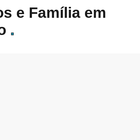
s e Família em
ro
.