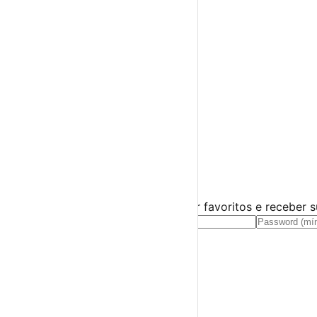
Espetáculos
Teatro
Concertos
Cinema
Miúdos e Família
Exposições
Diversos
Praias Fluviais
Distrito de Aveiro
Aveiro
›
☀️
💻
🌙
🤍
Guarda este evento
Cria uma conta gratuita para guardar favoritos e receber 
Já tens conta?
Entra aqui