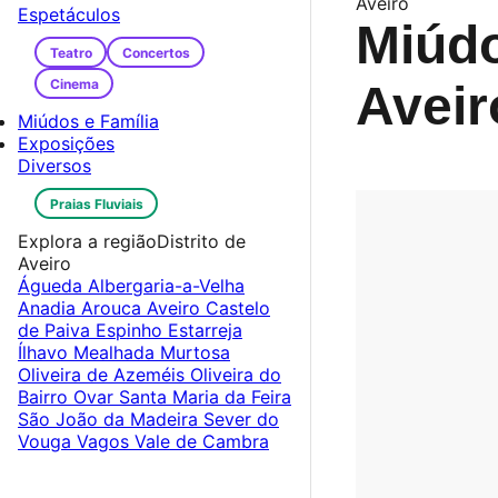
Aveiro
Espetáculos
Miúdo
Teatro
Concertos
Cinema
Avei
Miúdos e Família
Exposições
Diversos
Praias Fluviais
Explora a região
Distrito de
Aveiro
Águeda
Albergaria-a-Velha
Anadia
Arouca
Aveiro
Castelo
de Paiva
Espinho
Estarreja
Ílhavo
Mealhada
Murtosa
Oliveira de Azeméis
Oliveira do
Bairro
Ovar
Santa Maria da Feira
São João da Madeira
Sever do
Vouga
Vagos
Vale de Cambra