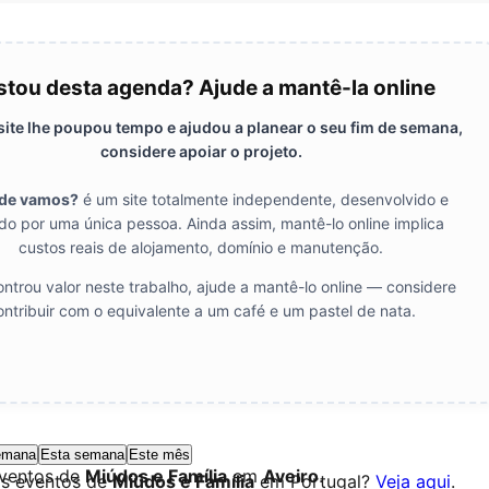
tou desta agenda? Ajude a mantê-la online
 site lhe poupou tempo e ajudou a planear o seu fim de semana,
considere apoiar o projeto.
de vamos?
é um site totalmente independente, desenvolvido e
do por uma única pessoa. Ainda assim, mantê-lo online implica
custos reais de alojamento, domínio e manutenção.
ntrou valor neste trabalho, ajude a mantê-lo online — considere
ontribuir com o equivalente a um café e um pastel de nata.
emana
Esta semana
Este mês
eventos de
Miúdos e Família
em
Aveiro
.
os eventos de
Miúdos e Família
em Portugal?
Veja aqui
.