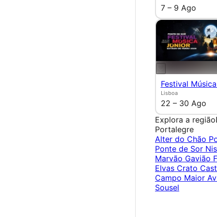
7 – 9 Ago
Festival Música
Lisboa
22 – 30 Ago
Explora a região
Portalegre
Alter do Chão
Po
Ponte de Sor
Ni
Marvão
Gavião
F
Elvas
Crato
Cast
Campo Maior
Av
Sousel