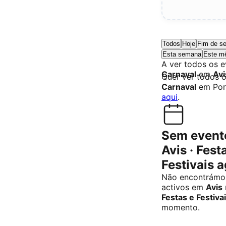
Todos
Hoje
Fim de s
Esta semana
Este m
A ver todos os 
Carnaval
em
Avi
Quer ver todos 
Carnaval
em Por
aqui
.
Sem event
Avis · Fest
Festivais 
Não encontrámo
activos em
Avis
Festas e Festiva
momento.