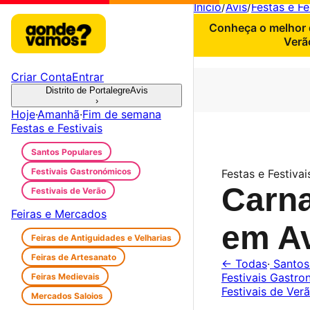
Início
/
Avis
/
Festas e Fe
Conheça o melhor d
Verã
Criar Conta
Entrar
Distrito de Portalegre
Avis
›
Hoje
·
Amanhã
·
Fim de semana
Festas e Festivais
Santos Populares
Festivais Gastronómicos
Festas e Festivais
Carna
Festivais de Verão
Feiras e Mercados
em A
Feiras de Antiguidades e Velharias
Feiras de Artesanato
← Todas
·
Santos
Festivais Gastr
Feiras Medievais
Festivais de Ver
Mercados Saloios