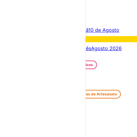
×
Criar Conta
Entrar
Acontece hoje
09 de Agosto
Amanhã
10 de Agosto
Fim de semana
15 – 09 Ago
Próximos dias
09 – 16 Ago
Este mês
Agosto 2026
Festas e Festivais
Santos Populares
Festivais Gastronómicos
Festivais de Verão
Feiras e Mercados
Feiras de Antiguidades e Velharias
Feiras de Artesanato
Feiras Medievais
Mercados Saloios
Espetáculos
Teatro
Concertos
Cinema
Miúdos e Família
Exposições