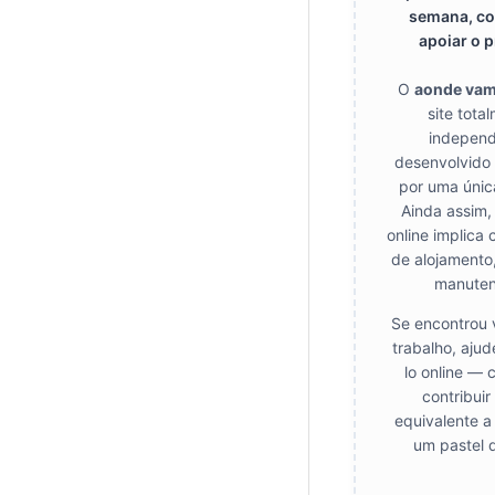
semana, co
apoiar o p
O
aonde va
site tota
independ
desenvolvido
por uma únic
Ainda assim,
online implica 
de alojamento
manuten
Se encontrou 
trabalho, aju
lo online — 
contribui
equivalente a
um pastel 