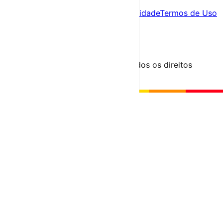
Sobre
Sobre nós
Contacto
Política de Privacidade
Termos de Uso
Para Organizadores
Submeter Evento
Minha Conta
Segue-nos
© 2023-2026 aondevamos.pt — Todos os direitos
reservados
↑ Topo