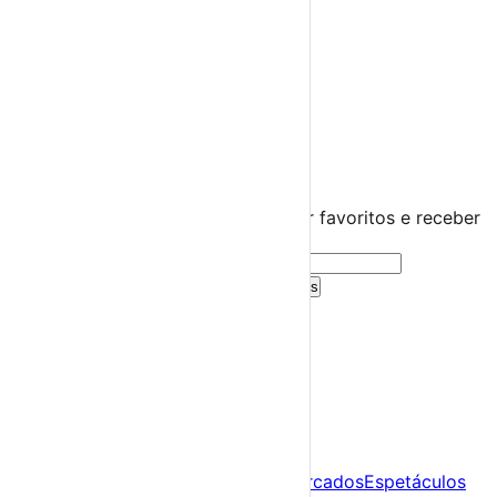
Diversos
Praias Fluviais
Distrito de Portalegre
Avis
›
☀️
💻
🌙
🤍
Guarda este evento
Cria uma conta gratuita para guardar favoritos e receber
sugestões personalizadas.
Criar Conta Grátis
Já tens conta?
Entra aqui
A tua agenda cultural de Portugal
Descobre
Agenda
Festas e Festivais
Feiras e Mercados
Espetáculos