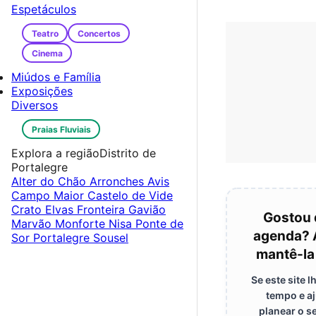
Espetáculos
Teatro
Concertos
Cinema
Miúdos e Família
Exposições
Diversos
Praias Fluviais
Explora a região
Distrito de
Portalegre
Alter do Chão
Arronches
Avis
Campo Maior
Castelo de Vide
Crato
Elvas
Fronteira
Gavião
Gostou 
Marvão
Monforte
Nisa
Ponte de
agenda? 
Sor
Portalegre
Sousel
mantê-la
Se este site 
tempo e a
planear o s