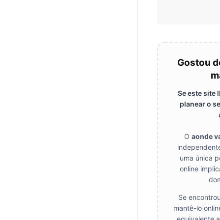
Gostou d
m
Se este site
planear o s
O
aonde 
independente
uma única p
online impli
dom
Se encontrou
mantê-lo onlin
equivalente a