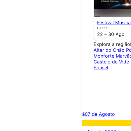
Festival Música
Lisboa
22 – 30 Ago
Explora a região
Alter do Chão
Po
Monforte
Marvã
Castelo de Vide
Sousel
×
Criar Conta
Entrar
Acontece hoje
06 de Agosto
Amanhã
07 de Agosto
Fim de semana
08 – 09 Ago