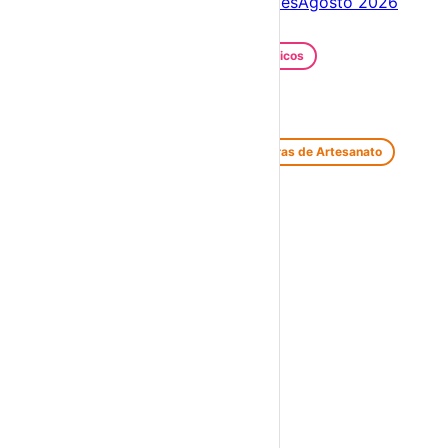
Próximos dias
06 – 13 Ago
Este mês
Agosto 2026
Festas e Festivais
Santos Populares
Festivais Gastronómicos
Festivais de Verão
Feiras e Mercados
Feiras de Antiguidades e Velharias
Feiras de Artesanato
Feiras Medievais
Mercados Saloios
Espetáculos
Teatro
Concertos
Cinema
Miúdos e Família
Exposições
Diversos
Praias Fluviais
Distrito de Portalegre
Avis
›
☀️
💻
🌙
🤍