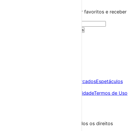
Guarda este evento
Cria uma conta gratuita para guardar favoritos e receber
sugestões personalizadas.
Criar Conta Grátis
Já tens conta?
Entra aqui
A tua agenda cultural de Portugal
Descobre
Agenda
Festas e Festivais
Feiras e Mercados
Espetáculos
Sobre
Sobre nós
Contacto
Política de Privacidade
Termos de Uso
Para Organizadores
Submeter Evento
Minha Conta
Segue-nos
© 2023-2026 aondevamos.pt — Todos os direitos
reservados