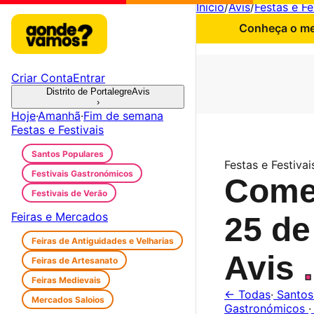
Início
/
Avis
/
Festas e Fe
Conheça o mel
Criar Conta
Entrar
Distrito de Portalegre
Avis
›
Hoje
·
Amanhã
·
Fim de semana
Festas e Festivais
Santos Populares
Festas e Festivais
Festivais Gastronómicos
Come
Festivais de Verão
Feiras e Mercados
25 de
Feiras de Antiguidades e Velharias
Avis
.
Feiras de Artesanato
Feiras Medievais
← Todas
·
Santos
Mercados Saloios
Gastronómicos
·