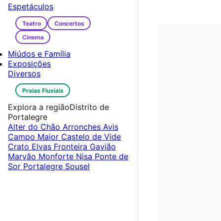
Espetáculos
Teatro
Concertos
Cinema
Miúdos e Família
Exposições
Diversos
Praias Fluviais
Explora a região
Distrito de
Portalegre
Alter do Chão
Arronches
Avis
Campo Maior
Castelo de Vide
Crato
Elvas
Fronteira
Gavião
Marvão
Monforte
Nisa
Ponte de
Sor
Portalegre
Sousel