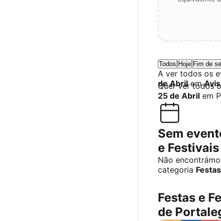
Todos
Hoje
Fim de s
A ver todos os 
de Abril
em
Avis
Quer ver todos 
25 de Abril
em P
Sem evento
e Festivai
Não encontrámo
categoria
Festas
Festas e Fe
de Portale