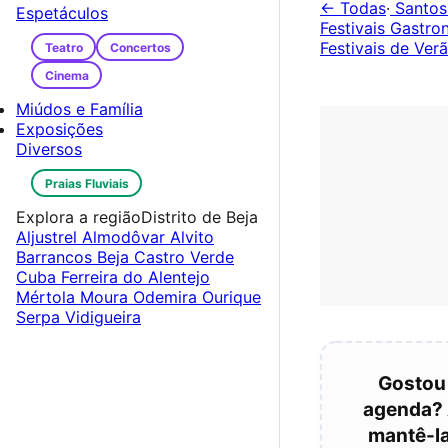
← Todas
·
Santos
Espetáculos
Festivais Gastr
Festivais de Ver
Teatro
Concertos
Cinema
Miúdos e Família
Exposições
Diversos
Praias Fluviais
Explora a região
Distrito de Beja
Aljustrel
Almodôvar
Alvito
Barrancos
Beja
Castro Verde
Cuba
Ferreira do Alentejo
Mértola
Moura
Odemira
Ourique
Serpa
Vidigueira
Gostou
agenda? 
mantê-la