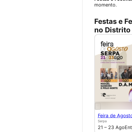
momento.
Festas e Fe
no Distrito
Feira de Agost
Serpa
21 – 23 Ago
Ent