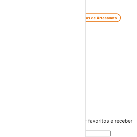
Feiras e Mercados
Feiras de Antiguidades e Velharias
Feiras de Artesanato
Feiras Medievais
Mercados Saloios
Espetáculos
Teatro
Concertos
Cinema
Miúdos e Família
Exposições
Diversos
Praias Fluviais
Distrito de Beja
Beja
›
☀️
💻
🌙
🤍
Guarda este evento
Cria uma conta gratuita para guardar favoritos e receber
sugestões personalizadas.