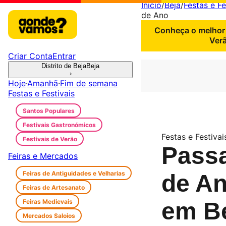
Início
/
Beja
/
Festas e Fe
de Ano
Conheça o melhor 
Verã
Criar Conta
Entrar
Distrito de Beja
Beja
›
Hoje
·
Amanhã
·
Fim de semana
Festas e Festivais
Santos Populares
Festivais Gastronómicos
Festas e Festivai
Festivais de Verão
Pass
Feiras e Mercados
Feiras de Antiguidades e Velharias
de A
Feiras de Artesanato
Feiras Medievais
em B
Mercados Saloios