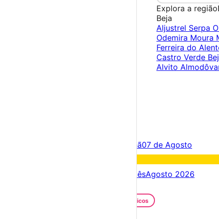
Explora a região
Beja
Aljustrel
Serpa
O
Odemira
Moura
Ferreira do Alen
Castro Verde
Be
Alvito
Almodôva
×
Criar Conta
Entrar
Acontece hoje
06 de Agosto
Amanhã
07 de Agosto
Fim de semana
08 – 09 Ago
Próximos dias
06 – 13 Ago
Este mês
Agosto 2026
Festas e Festivais
Santos Populares
Festivais Gastronómicos
Festivais de Verão