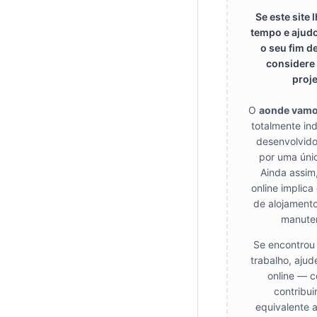
Se este site
tempo e ajudo
o seu fim d
considere 
proje
O
aonde vam
totalmente in
desenvolvido
por uma úni
Ainda assim
online implica
de alojamento
manute
Se encontrou 
trabalho, ajud
online — c
contribui
equivalente 