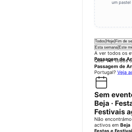
um pastel 
Todos
Hoje
Fim de s
Esta semana
Este m
A ver todos os 
Passagem de A
Quer ver todos 
Passagem de A
Portugal?
Veja a
Sem event
Beja · Fest
Festivais 
Não encontrámo
activos em
Beja
Festas e Festiva