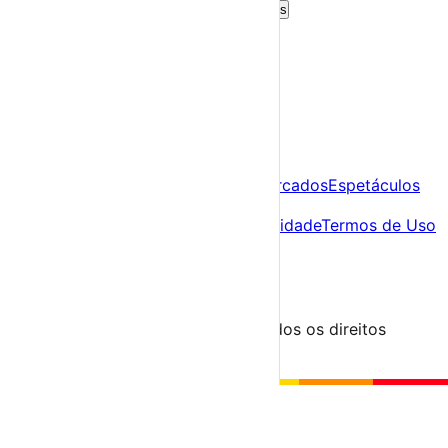
Criar Conta Grátis
Já tens conta?
Entra aqui
A tua agenda cultural de Portugal
Descobre
Agenda
Festas e Festivais
Feiras e Mercados
Espetáculos
Sobre
Sobre nós
Contacto
Política de Privacidade
Termos de Uso
Para Organizadores
Submeter Evento
Minha Conta
Segue-nos
© 2023-2026 aondevamos.pt — Todos os direitos
reservados
↑ Topo