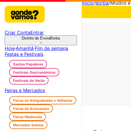
Início
/
Borba
/
Miúdos e
Criar Conta
Entrar
Distrito de Évora
Borba
›
Hoje
·
Amanhã
·
Fim de semana
Festas e Festivais
Santos Populares
Festivais Gastronómicos
Festivais de Verão
Feiras e Mercados
Feiras de Antiguidades e Velharias
Feiras de Artesanato
Feiras Medievais
Mercados Saloios