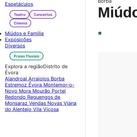
Borba
Espetáculos
Miúdo
Teatro
Concertos
Cinema
.
Miúdos e Família
Exposições
Diversos
Praias Fluviais
Explora a região
Distrito de
Évora
Alandroal
Arraiolos
Borba
Estremoz
Évora
Montemor-o-
Novo
Mora
Mourão
Portel
Redondo
Reguengos de
Monsaraz
Vendas Novas
Viana
do Alentejo
Vila Viçosa