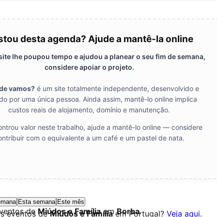
tou desta agenda? Ajude a mantê-la online
 site lhe poupou tempo e ajudou a planear o seu fim de semana,
considere apoiar o projeto.
de vamos?
é um site totalmente independente, desenvolvido e
do por uma única pessoa. Ainda assim, mantê-lo online implica
custos reais de alojamento, domínio e manutenção.
ntrou valor neste trabalho, ajude a mantê-lo online — considere
ontribuir com o equivalente a um café e um pastel de nata.
emana
Esta semana
Este mês
eventos de
Miúdos e Família
em
Borba
.
os eventos de
Miúdos e Família
em Portugal?
Veja aqui
.