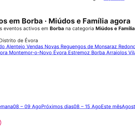
s em Borba · Miúdos e Família agora
s eventos activos em
Borba
na categoria
Miúdos e Família
Distrito de Évora
do Alentejo
Vendas Novas
Reguengos de Monsaraz
Redon
ora
Montemor-o-Novo
Évora
Estremoz
Borba
Arraiolos
Vil
emana
08 – 09 Ago
Próximos dias
08 – 15 Ago
Este mês
Agos