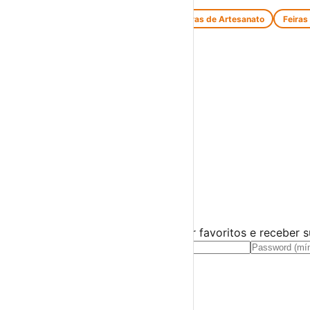
Feiras de Antiguidades e Velharias
Feiras de Artesanato
Feiras
Espetáculos
Teatro
Concertos
Cinema
Miúdos e Família
Exposições
Diversos
Praias Fluviais
Distrito de Évora
Borba
›
☀️
💻
🌙
🤍
Guarda este evento
Cria uma conta gratuita para guardar favoritos e receber 
Já tens conta?
Entra aqui