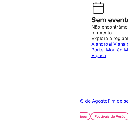
Sem evento
Não encontrámo
momento.
Explora a região
Alandroal
Viana 
Portel
Mourão
M
Viçosa
×
Criar Conta
Entrar
Acontece hoje
08 de Agosto
Amanhã
09 de Agosto
Fim de s
Festas e Festivais
Santos Populares
Festivais Gastronómicos
Festivais de Verão
Feiras e Mercados