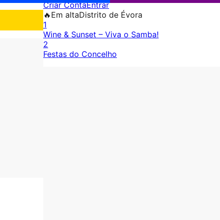
Criar Conta
Entrar
🔥
Em alta
Distrito de Évora
1
Wine & Sunset – Viva o Samba!
2
Festas do Concelho