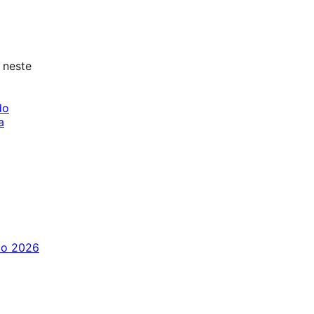
neste
do
a
to 2026