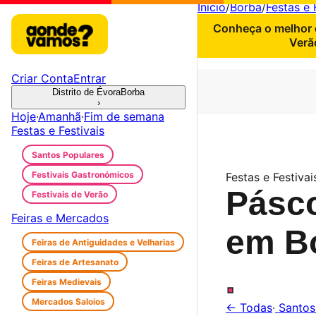
Início
/
Borba
/
Festas e 
Conheça o melhor d
Verã
Criar Conta
Entrar
Distrito de Évora
Borba
›
Hoje
·
Amanhã
·
Fim de semana
Festas e Festivais
Santos Populares
Festivais Gastronómicos
Festas e Festivai
Pásc
Festivais de Verão
Feiras e Mercados
em B
Feiras de Antiguidades e Velharias
Feiras de Artesanato
.
Feiras Medievais
Mercados Saloios
← Todas
·
Santos