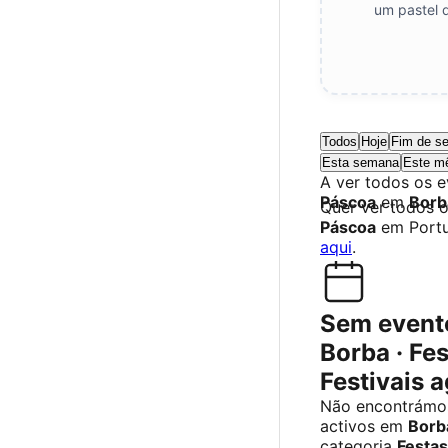
um pastel 
Todos
Hoje
Fim de s
Esta semana
Este m
A ver todos os 
Páscoa
em
Borb
Quer ver todos 
Páscoa
em Port
aqui
.
Sem event
Borba · Fes
Festivais 
Não encontrámo
activos em
Borb
categoria
Festas