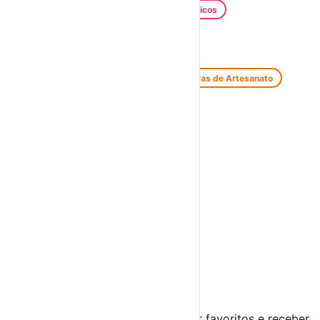
Santos Populares
Festivais Gastronómicos
Festivais de Verão
Feiras e Mercados
Feiras de Antiguidades e Velharias
Feiras de Artesanato
Feiras Medievais
Mercados Saloios
Espetáculos
Teatro
Concertos
Cinema
Miúdos e Família
Exposições
Diversos
Praias Fluviais
Distrito de Évora
Borba
›
☀️
💻
🌙
🤍
Guarda este evento
Cria uma conta gratuita para guardar favoritos e receber