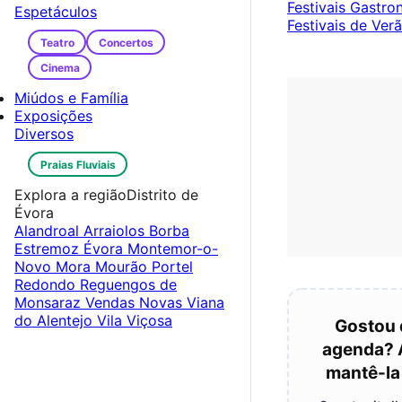
Festivais Gastr
Espetáculos
Festivais de Ver
Teatro
Concertos
Cinema
Miúdos e Família
Exposições
Diversos
Praias Fluviais
Explora a região
Distrito de
Évora
Alandroal
Arraiolos
Borba
Estremoz
Évora
Montemor-o-
Novo
Mora
Mourão
Portel
Redondo
Reguengos de
Monsaraz
Vendas Novas
Viana
do Alentejo
Vila Viçosa
Gostou 
agenda? 
mantê-la