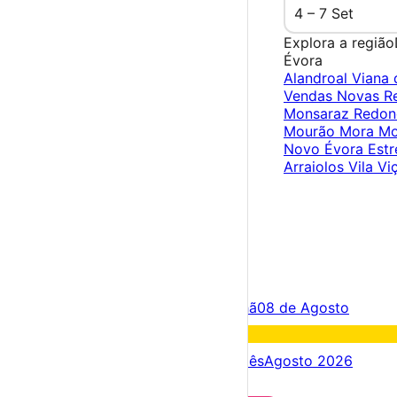
4 – 7 Set
Explora a região
Évora
Alandroal
Viana 
Vendas Novas
R
Monsaraz
Redo
Mourão
Mora
Mo
Novo
Évora
Est
Arraiolos
Vila Vi
×
Criar Conta
Entrar
Acontece hoje
07 de Agosto
Amanhã
08 de Agosto
Fim de semana
08 – 09 Ago
Próximos dias
07 – 14 Ago
Este mês
Agosto 2026
Festas e Festivais