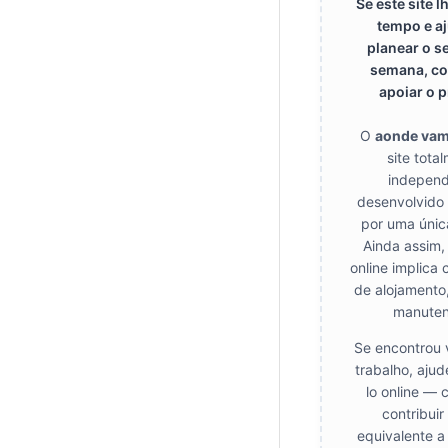
Se este site 
tempo e a
planear o s
semana, co
apoiar o p
O
aonde va
site tota
independ
desenvolvido
por uma únic
Ainda assim,
online implica 
de alojamento
manuten
Se encontrou 
trabalho, aju
lo online — 
contribui
equivalente a