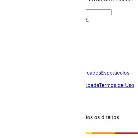
sugestões personalizadas.
Criar Conta Grátis
Já tens conta?
Entra aqui
A tua agenda cultural de Portugal
Descobre
Agenda
Festas e Festivais
Feiras e Mercados
Espetáculos
Sobre
Sobre nós
Contacto
Política de Privacidade
Termos de Uso
Para Organizadores
Submeter Evento
Minha Conta
Segue-nos
© 2023-2026 aondevamos.pt — Todos os direitos
reservados
↑ Topo