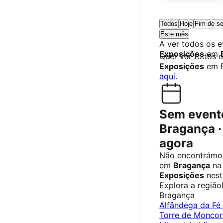
Todos
Hoje
Fim de s
Este mês
A ver todos os 
Exposições
em
Quer ver todos 
Exposições
em P
aqui
.
Sem event
Bragança ·
agora
Não encontrámos
em
Bragança
na 
Exposições
nest
Explora a região
Bragança
Alfândega da Fé
Torre de Monco