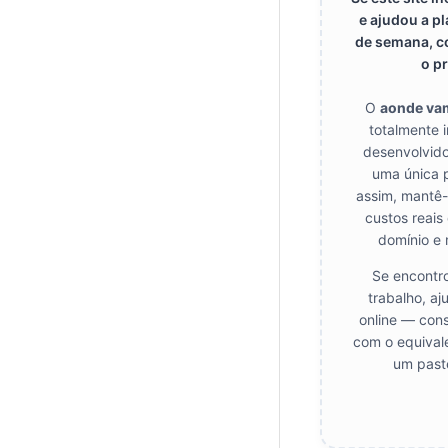
e ajudou a pl
de semana, c
o pr
O
aonde va
totalmente 
desenvolvido
uma única 
assim, mantê-l
custos reais
domínio e
Se encontro
trabalho, aj
online — cons
com o equival
um paste