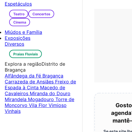
Espetáculos
Teatro
Concertos
Cinema
Miúdos e Família
Exposições
Diversos
Praias Fluviais
Explora a região
Distrito de
Bragança
Alfândega da Fé
Bragança
Carrazeda de Ansiães
Freixo de
Espada à Cinta
Macedo de
Cavaleiros
Miranda do Douro
Mirandela
Mogadouro
Torre de
Gosto
Moncorvo
Vila Flor
Vimioso
Vinhais
agenda
mantê-
Se este site 