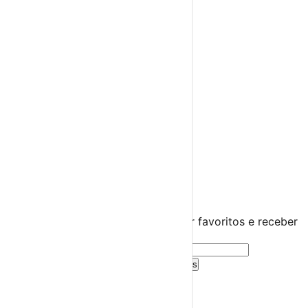
Feiras Medievais
Mercados Saloios
Espetáculos
Teatro
Concertos
Cinema
Miúdos e Família
Exposições
Diversos
Praias Fluviais
Distrito de Bragança
Bragança
›
☀️
💻
🌙
🤍
Guarda este evento
Cria uma conta gratuita para guardar favoritos e receber
sugestões personalizadas.
Criar Conta Grátis
Já tens conta?
Entra aqui