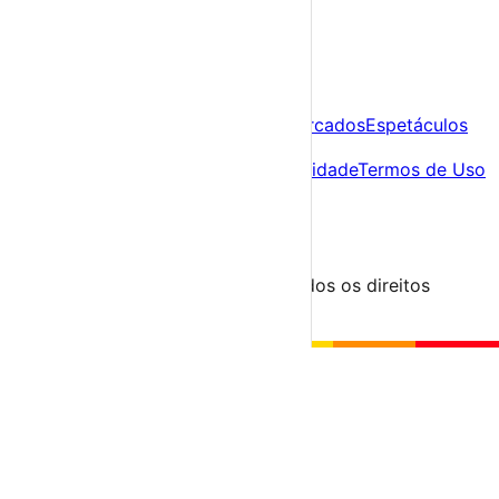
A tua agenda cultural de Portugal
Descobre
Agenda
Festas e Festivais
Feiras e Mercados
Espetáculos
Sobre
Sobre nós
Contacto
Política de Privacidade
Termos de Uso
Para Organizadores
Submeter Evento
Minha Conta
Segue-nos
© 2023-2026 aondevamos.pt — Todos os direitos
reservados
↑ Topo