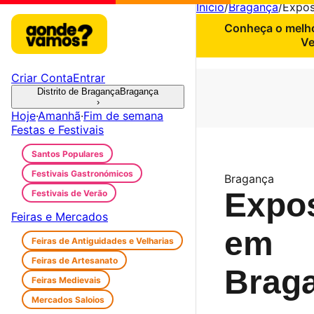
Início
/
Bragança
/
Expos
Conheça o melho
Ve
Criar Conta
Entrar
Distrito de Bragança
Bragança
›
Hoje
·
Amanhã
·
Fim de semana
Festas e Festivais
Santos Populares
Festivais Gastronómicos
Bragança
Expo
Festivais de Verão
Feiras e Mercados
em
Feiras de Antiguidades e Velharias
Feiras de Artesanato
Brag
Feiras Medievais
Mercados Saloios