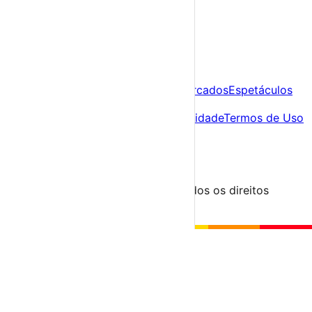
A tua agenda cultural de Portugal
Descobre
Agenda
Festas e Festivais
Feiras e Mercados
Espetáculos
Sobre
Sobre nós
Contacto
Política de Privacidade
Termos de Uso
Para Organizadores
Submeter Evento
Minha Conta
Segue-nos
© 2023-2026 aondevamos.pt — Todos os direitos
reservados
↑ Topo