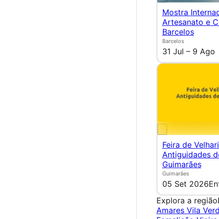
Mostra Interna
Artesanato e C
Barcelos
Barcelos
31 Jul – 9 Ago
Feira de Velhar
Antiguidades d
Guimarães
Guimarães
05 Set 2026
En
Explora a região
Amares
Vila Ver