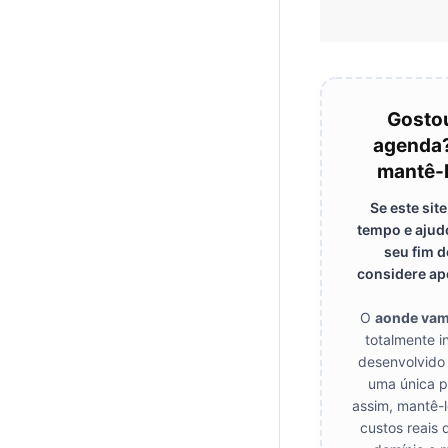
Gosto
agenda?
mantê-l
Se este sit
tempo e ajud
seu fim 
considere apo
O
aonde va
totalmente 
desenvolvido
uma única p
assim, mantê-l
custos reais 