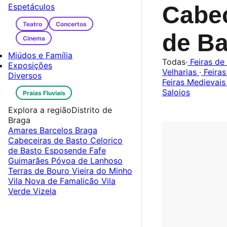
Espetáculos
Cabe
Teatro
Concertos
de B
Cinema
Miúdos e Família
Todas
·
Feiras de
Exposições
Velharias
·
Feiras
Diversos
Feiras Medievai
Saloios
Praias Fluviais
Explora a região
Distrito de
Braga
Amares
Barcelos
Braga
Cabeceiras de Basto
Celorico
de Basto
Esposende
Fafe
Guimarães
Póvoa de Lanhoso
Terras de Bouro
Vieira do Minho
Vila Nova de Famalicão
Vila
Verde
Vizela