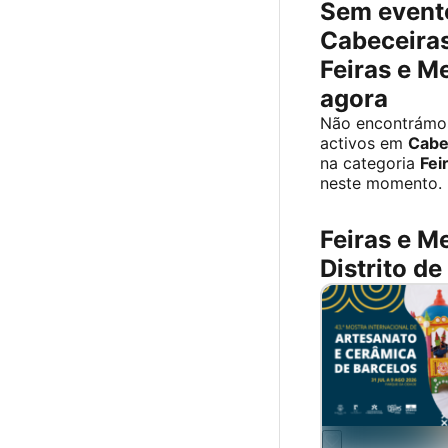
Sem event
Cabeceiras
Feiras e M
agora
Não encontrámo
activos em
Cabe
na categoria
Fei
neste momento.
Feiras e M
Distrito de