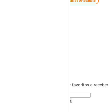
Feiras de Antiguidades e Velharias
Feiras de Artesanato
Feiras Medievais
Mercados Saloios
Espetáculos
Teatro
Concertos
Cinema
Miúdos e Família
Exposições
Diversos
Praias Fluviais
Distrito de Braga
Cabeceiras de Basto
›
☀️
💻
🌙
🤍
Guarda este evento
Cria uma conta gratuita para guardar favoritos e receber
sugestões personalizadas.
Criar Conta Grátis
Já tens conta?
Entra aqui