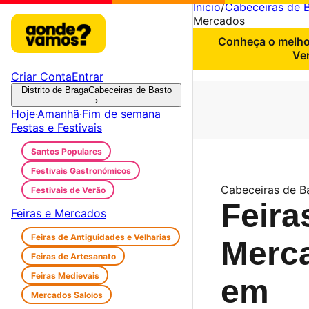
Início
/
Cabeceiras de 
Mercados
Conheça o melhor
Ve
Criar Conta
Entrar
Distrito de Braga
Cabeceiras de Basto
›
Hoje
·
Amanhã
·
Fim de semana
Festas e Festivais
Santos Populares
Festivais Gastronómicos
Cabeceiras de B
Festivais de Verão
Feira
Feiras e Mercados
Feiras de Antiguidades e Velharias
Merc
Feiras de Artesanato
Feiras Medievais
em
Mercados Saloios