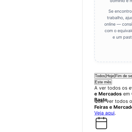
domínio e 
Se encontro
trabalho, aj
online — consi
com o equival
e um past
Todos
Hoje
Fim de s
Este mês
A ver todos os 
e Mercados
em
Basto
.
Quer ver todos 
Feiras e Mercad
Veja aqui
.