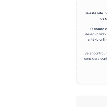
Se este site 
de s
O
aonde 
desenvolvido 
mantê-lo onlin
Se encontrou v
considere cont