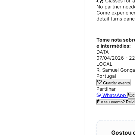
💃🕺 Classes for a
No partner need
Come experience
detail turns dan
Tome nota sobre
e intermédios:
DATA
07/04/2026 - 2
LOCAL
R. Samuel Gonçal
Portugal
Guardar evento
Partilhar
WhatsApp
C
É o teu evento? Reivi
Gostou 