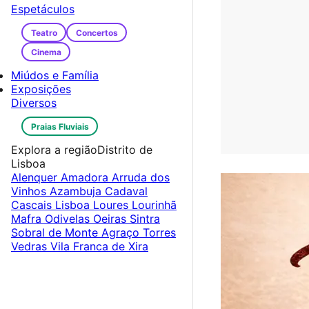
Espetáculos
Teatro
Concertos
Cinema
Miúdos e Família
Exposições
Diversos
Praias Fluviais
Explora a região
Distrito de
Lisboa
Alenquer
Amadora
Arruda dos
Vinhos
Azambuja
Cadaval
Cascais
Lisboa
Loures
Lourinhã
Mafra
Odivelas
Oeiras
Sintra
Sobral de Monte Agraço
Torres
Vedras
Vila Franca de Xira