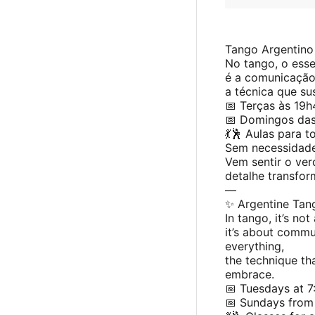
Tango Argentino
No tango, o esse
é a comunicação,
a técnica que su
📅 Terças às 19
📅 Domingos das
💃🕺 Aulas para t
Sem necessidade
Vem sentir o ve
detalhe transfor
—
✨ Argentine Tang
In tango, it’s n
it’s about commu
everything,
the technique th
embrace.
📅 Tuesdays at 
📅 Sundays from