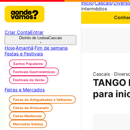
Início
/
Cascais
/
Divers
intermédios
Conheç
Criar Conta
Entrar
Distrito de Lisboa
Cascais
›
Hoje
·
Amanhã
·
Fim de semana
Festas e Festivais
Santos Populares
Festivais Gastronómicos
Cascais · Divers
TANGO E
Festivais de Verão
Feiras e Mercados
para ini
Feiras de Antiguidades e Velharias
Feiras de Artesanato
Feiras Medievais
Mercados Saloios