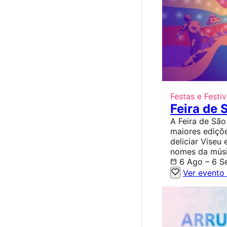
Festas e Festiv
Feira de
A Feira de Sã
maiores ediçõ
deliciar Viseu
nomes da músic
6 Ago – 6 S
Ver evento