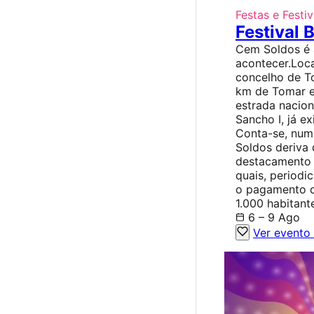
Festas e Festiv
Festival
Cem Soldos é 
acontecer.Loca
concelho de T
km de Tomar e
estrada nacion
Sancho I, já e
Conta-se, num
Soldos deriva
destacamento 
quais, periodi
o pagamento d
1.000 habitant
6 – 9 Ago
Ver evento