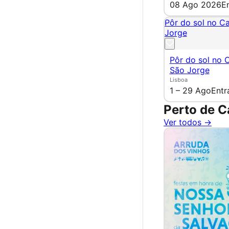
08 Ago 2026
E
Pôr do sol no C
Jorge
Pôr do sol no 
São Jorge
Lisboa
1 – 29 Ago
Entr
Perto de C
Ver todos →