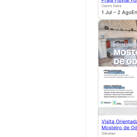
Praia Fluvial F
Castro Daire
1 Jul – 2 Ago
En
Visita Orientad
Mosteiro de Od
Odivelas