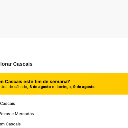
lorar Cascais
em Cascais este fim de semana?
ntos de sábado,
8 de agosto
e domingo,
9 de agosto
.
 Cascais
Feiras e Mercados
 em Cascais