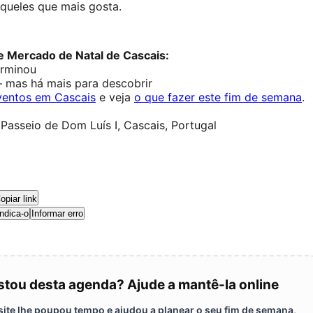
aqueles que mais gosta.
 Mercado de Natal de Cascais:
erminou
— mas há mais para descobrir
ventos em Cascais
e veja
o que fazer este fim de semana
.
 Passeio de Dom Luís I, Cascais, Portugal
opiar link
ndica-o
Informar erro
tou desta agenda? Ajude a mantê-la online
 site lhe poupou tempo e ajudou a planear o seu fim de semana,