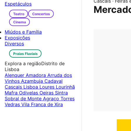
Cascais · Feiras
Espetáculos
Mercado
Teatro
Concertos
Cinema
Miúdos e Família
Exposições
Diversos
Praias Fluviais
Explora a região
Distrito de
Lisboa
Alenquer
Amadora
Arruda dos
Vinhos
Azambuja
Cadaval
Cascais
Lisboa
Loures
Lourinhã
Mafra
Odivelas
Oeiras
Sintra
Sobral de Monte Agraço
Torres
Vedras
Vila Franca de Xira