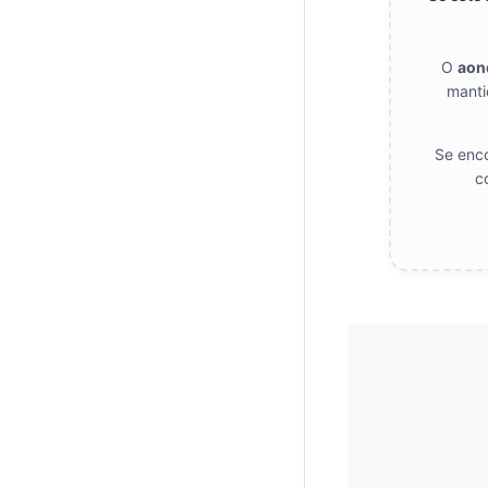
O
aon
manti
Se enco
c