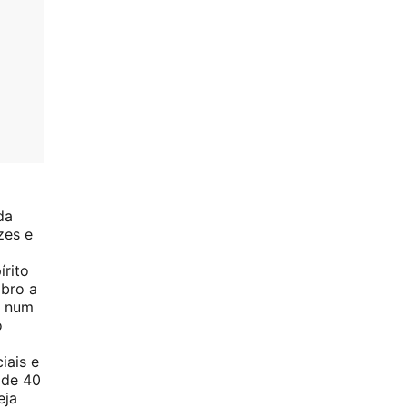
da
uzes e
írito
mbro a
e num
o
iais e
 de 40
eja