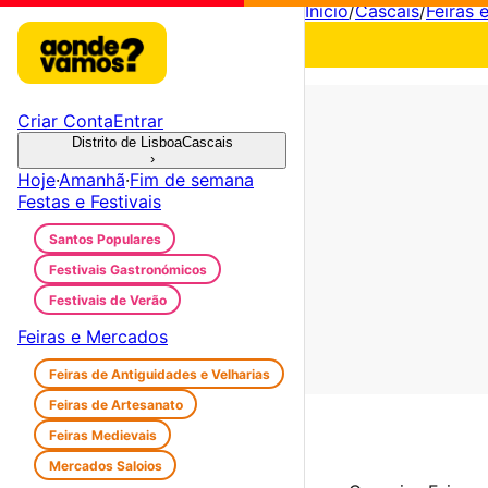
Início
/
Cascais
/
Feiras 
Criar Conta
Entrar
Distrito de Lisboa
Cascais
›
Hoje
·
Amanhã
·
Fim de semana
Festas e Festivais
Santos Populares
Festivais Gastronómicos
Festivais de Verão
Feiras e Mercados
Feiras de Antiguidades e Velharias
Feiras de Artesanato
Feiras Medievais
Mercados Saloios