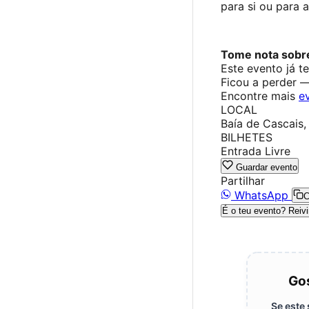
para si ou para 
Tome nota sobre
Este evento já t
Ficou a perder 
Encontre mais
e
LOCAL
Baía de Cascais,
BILHETES
Entrada Livre
Guardar evento
Partilhar
WhatsApp
C
É o teu evento? Reivi
Gos
Se este