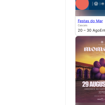
Festas do Mar
Cascais
20 – 30 Ago
En