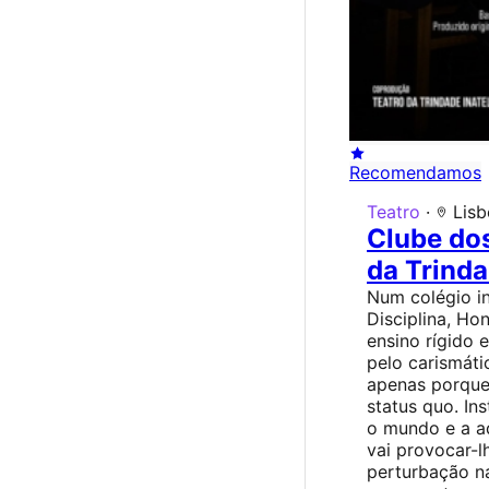
Recomendamos
Teatro
·
Lisb
Clube do
da Trind
Num colégio in
Disciplina, Ho
ensino rígido 
pelo carismáti
apenas porque
status quo. In
o mundo e a a
vai provocar-l
perturbação na