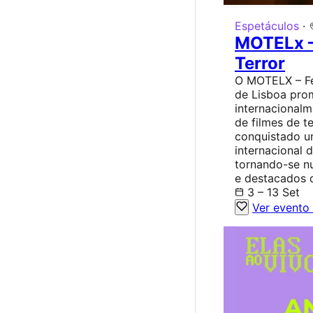
Espetáculos
·
MOTELx –
Terror
O MOTELX – Fes
de Lisboa pro
internacional
de filmes de t
conquistado u
internacional 
tornando-se n
e destacados 
3 – 13 Set
Ver evento