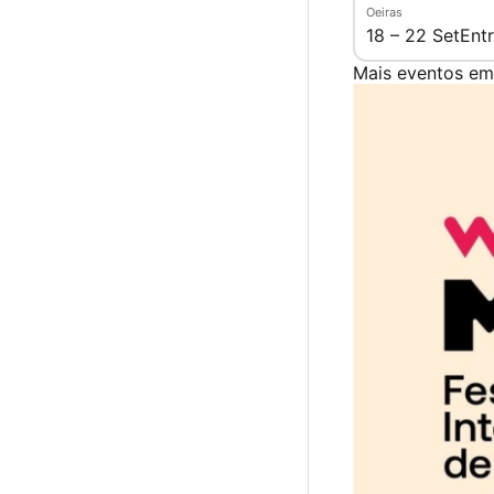
Oeiras
18 – 22 Set
Entr
Mais eventos em