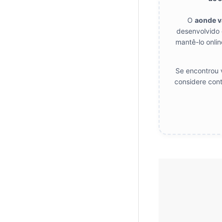
O
aonde 
desenvolvido 
mantê-lo onlin
Se encontrou v
considere cont