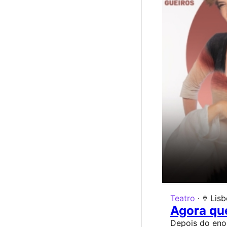
Teatro
·
Lisb
Agora que
Depois do eno