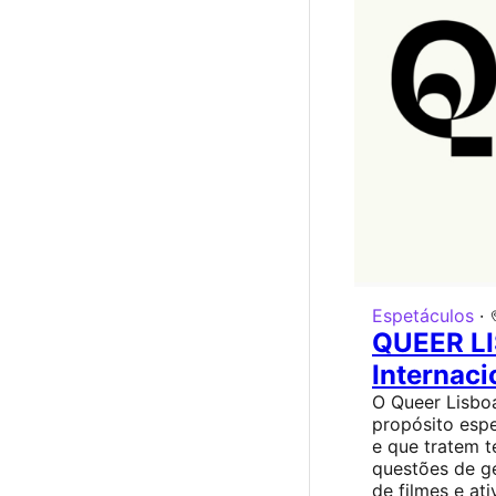
Espetáculos
·
QUEER LI
Internac
O Queer Lisboa
propósito espe
e que tratem t
questões de g
de filmes e at