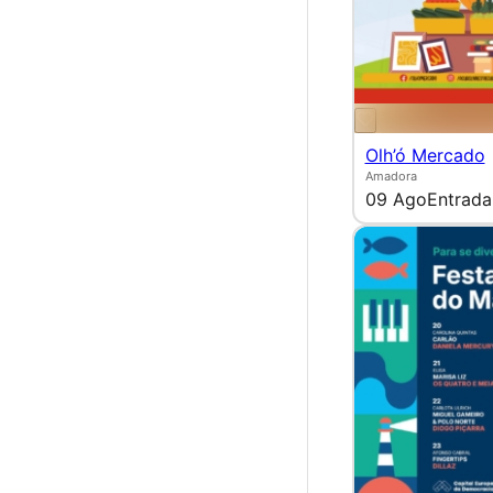
Olh’ó Mercado
Amadora
09 Ago
Entrada