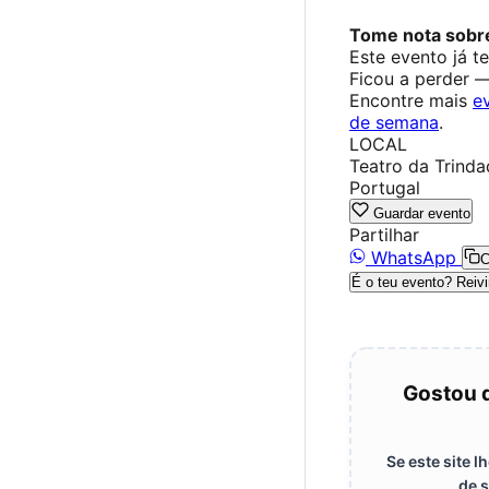
Tome nota sobre
Este evento já t
Ficou a perder 
Encontre mais
e
de semana
.
LOCAL
Teatro da Trinda
Portugal
Guardar evento
Partilhar
WhatsApp
C
É o teu evento? Reivi
Gostou 
Se este site 
de s