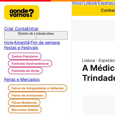
Início
/
Lisboa
/
Espetác
Conheç
Criar Conta
Entrar
Distrito de Lisboa
Lisboa
›
Hoje
·
Amanhã
·
Fim de semana
Festas e Festivais
Santos Populares
Lisboa · Espetác
Festivais Gastronómicos
A Médic
Festivais de Verão
Trindad
Feiras e Mercados
Feiras de Antiguidades e Velharias
Feiras de Artesanato
Feiras Medievais
Mercados Saloios