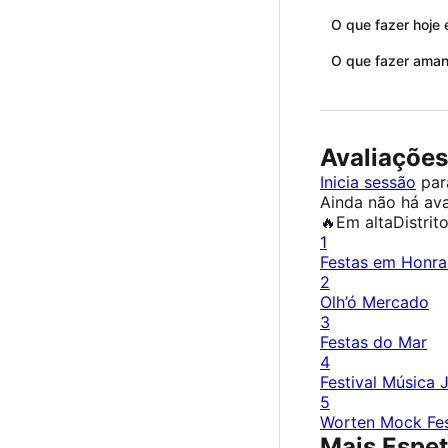
O que fazer hoje
O que fazer ama
Avaliações
Inicia sessão
para
Ainda não há ava
🔥
Em alta
Distrit
1
Festas em Honra
2
Olh’ó Mercado
3
Festas do Mar
4
Festival Música 
5
Worten Mock Fes
Mais Espet