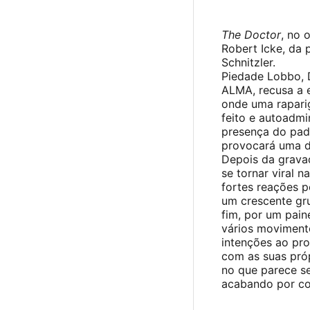
The Doctor
, no 
Robert Icke, da 
Schnitzler.
Piedade Lobbo, D
ALMA, recusa a e
onde uma raparig
feito e autoadmi
presença do padr
provocará uma d
Depois da gravaç
se tornar viral n
fortes reações 
um crescente gru
fim, por um paine
vários moviment
intenções ao p
com as suas próp
no que parece se
acabando por con