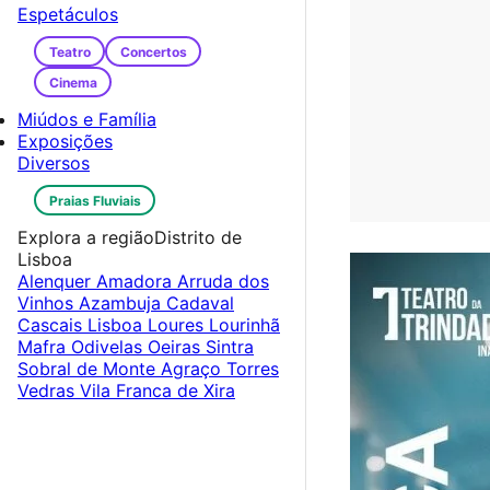
Espetáculos
Teatro
Concertos
Cinema
Miúdos e Família
Exposições
Diversos
Praias Fluviais
Explora a região
Distrito de
Lisboa
Alenquer
Amadora
Arruda dos
Vinhos
Azambuja
Cadaval
Cascais
Lisboa
Loures
Lourinhã
Mafra
Odivelas
Oeiras
Sintra
Sobral de Monte Agraço
Torres
Vedras
Vila Franca de Xira