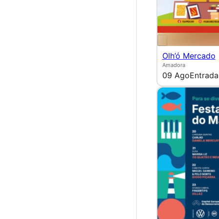
Olh’ó Mercado
Amadora
09 Ago
Entrada