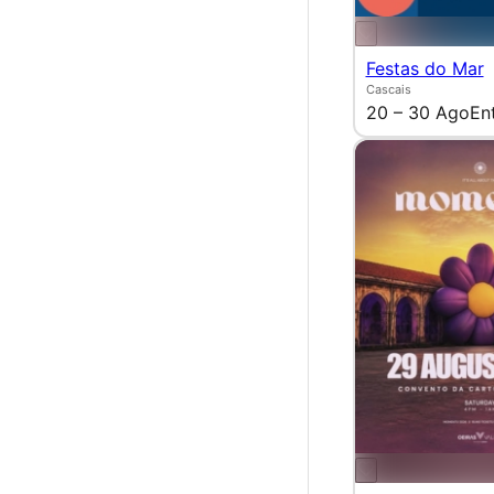
Festas do Mar
Cascais
20 – 30 Ago
En