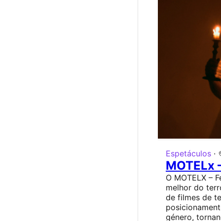
Espetáculos
·
MOTELx – 
O MOTELX – Fe
melhor do ter
de filmes de t
posicionamento
género, torna