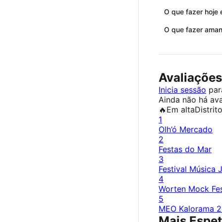
O que fazer hoje
O que fazer ama
Avaliações
Inicia sessão
para
Ainda não há ava
🔥
Em alta
Distrit
1
Olh’ó Mercado
2
Festas do Mar
3
Festival Música 
4
Worten Mock Fes
5
MEO Kalorama 
Mais Espet