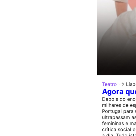
Teatro
·
Lisb
Agora que
Depois do eno
milhares de es
Portugal para
ultrapassam as
femininas e m
crítica social
a dia. Tudo is