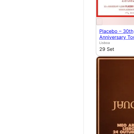
Placebo – 30th
Anniversary To
Lisboa
29 Set