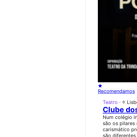
Recomendamos
Teatro
·
Lisb
Clube dos
Num colégio in
são os pilares
carismático pr
são diferentes