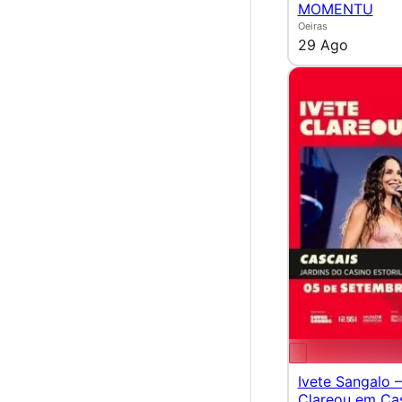
MOMENTU
Oeiras
29 Ago
Ivete Sangalo 
Clareou em Ca