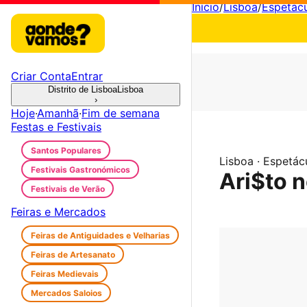
Início
/
Lisboa
/
Espetác
Criar Conta
Entrar
Distrito de Lisboa
Lisboa
›
Hoje
·
Amanhã
·
Fim de semana
Festas e Festivais
Santos Populares
Lisboa · Espetác
Festivais Gastronómicos
Ari$to 
Festivais de Verão
Feiras e Mercados
Feiras de Antiguidades e Velharias
Feiras de Artesanato
Feiras Medievais
Mercados Saloios