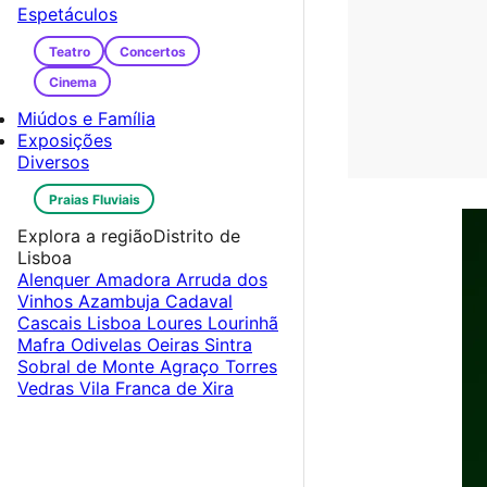
Espetáculos
Teatro
Concertos
Cinema
Miúdos e Família
Exposições
Diversos
Praias Fluviais
Explora a região
Distrito de
Lisboa
Alenquer
Amadora
Arruda dos
Vinhos
Azambuja
Cadaval
Cascais
Lisboa
Loures
Lourinhã
Mafra
Odivelas
Oeiras
Sintra
Sobral de Monte Agraço
Torres
Vedras
Vila Franca de Xira