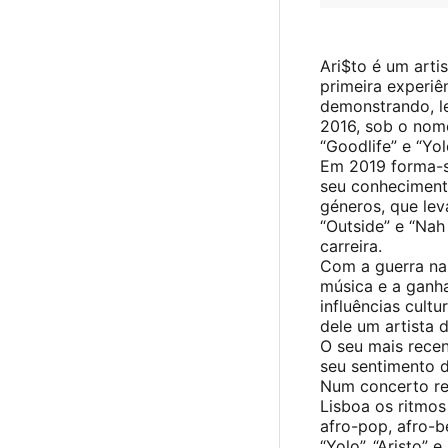
Ari$to é um arti
primeira experiê
demonstrando, l
2016, sob o nom
“Goodlife” e “Yo
Em 2019 forma-se
seu conhecimento
géneros, que lev
“Outside” e “Nah
carreira.
Com a guerra na 
música e a ganha
influências cult
dele um artista 
O seu mais recen
seu sentimento 
Num concerto rep
Lisboa os ritmos
afro-pop, afro-b
“Yolo”, “Aristo” 