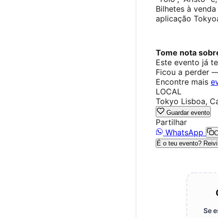
Bilhetes à venda 
aplicação Tokyo
Tome nota sobre
Este evento já t
Ficou a perder 
Encontre mais
e
LOCAL
Tokyo Lisboa, Ca
Guardar evento
Partilhar
WhatsApp
C
É o teu evento? Reivi
Se e