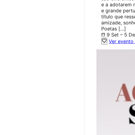
e a adotarem n
e grande pertu
título que res
amizade, sonh
Poetas […]
9 Set – 5 D
Ver evento