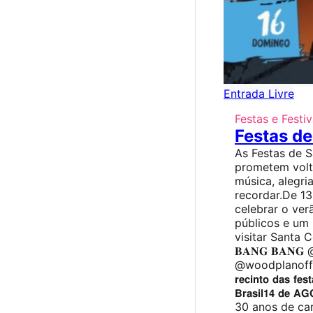
Entrada Livre
Festas e Festiv
Festas d
As Festas de 
prometem volt
música, alegr
recordar.De 13
celebrar o ve
públicos e um
visitar Santa Comb
𝐁𝐀𝐍𝐆 𝐁𝐀𝐍
@woodplanofficia
𝗿𝗲𝗰𝗶𝗻𝘁𝗼 𝗱𝗮𝘀 𝗳𝗲
𝗕𝗿𝗮𝘀𝗶𝗹𝟭𝟰 𝗱𝗲 
30 anos de ca