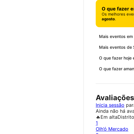
O que fazer 
Os melhores eve
agosto
.
Mais eventos em
Mais eventos de 
O que fazer hoje
O que fazer ama
Avaliações
Inicia sessão
para
Ainda não há ava
🔥
Em alta
Distrit
1
Olh’ó Mercado