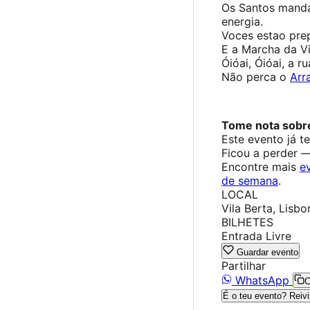
Os Santos manda
energia.
Voces estao pre
E a Marcha da Vi
Óióai, Óióai, a r
Não perca o
Arra
Tome nota sobre 
Este evento já t
Ficou a perder 
Encontre mais
e
de semana
.
LOCAL
Vila Berta, Lisbo
BILHETES
Entrada Livre
Guardar evento
Partilhar
WhatsApp
C
É o teu evento? Reivi