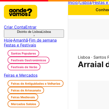
Início
/
Lisboa
/
Festas e 
Conheç
Criar Conta
Entrar
Distrito de Lisboa
Lisboa
›
Hoje
·
Amanhã
·
Fim de semana
Festas e Festivais
Santos Populares
Lisboa · Santos 
Festivais Gastronómicos
Arraial 
Festivais de Verão
Feiras e Mercados
Feiras de Antiguidades e Velharias
Feiras de Artesanato
Feiras Medievais
Mercados Saloios