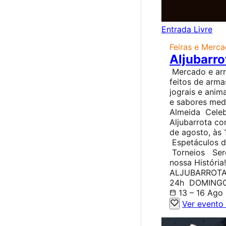
Entrada Livre
Feiras e Merc
Aljubarro
Mercado e arra
feitos de arm
jograis e ani
e sabores medi
Almeida Celeb
Aljubarrota co
de agosto, às
Espetáculos 
Torneios Serõ
nossa Históri
ALJUBARROTA
24h DOMINGO:
13 – 16 Ago
Ver evento