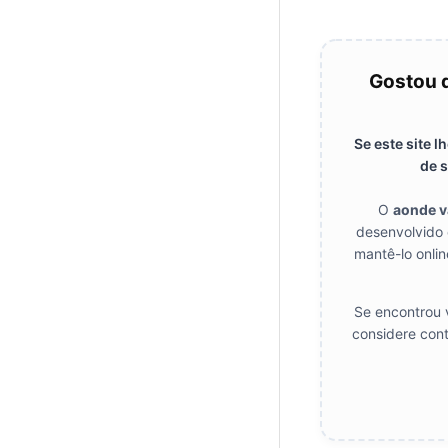
Gostou 
Se este site 
de s
O
aonde 
desenvolvido 
mantê-lo onlin
Se encontrou v
considere cont