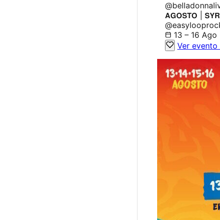
@belladonnalive
𝗔𝗚𝗢𝗦𝗧𝗢 | 
@easylooproc
13 – 16 Ago
Ver evento