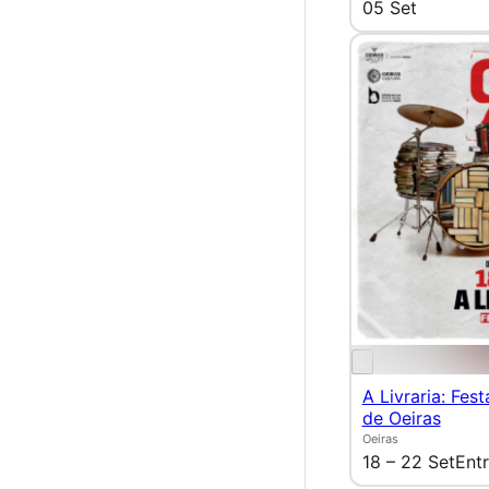
05 Set
A Livraria: Fest
de Oeiras
Oeiras
18 – 22 Set
Entr