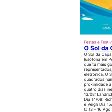
Festas e Festiv
O Sol da
O Sol da Capar
lusófona em P
que tu mais g
representados
eletrónica, O 
quadrados num
proximidade à 
quatro dias in
13/08: Landric
Dia 14/08: Ric
e Veigh Dia 15
13 – 16 Ago