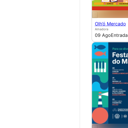
Olh’ó Mercado
Amadora
09 Ago
Entrada