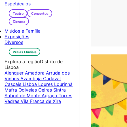
Espetáculos
Teatro
Concertos
Cinema
Miúdos e Família
Exposições
Diversos
Praias Fluviais
Explora a região
Distrito de
Lisboa
Alenquer
Amadora
Arruda dos
Vinhos
Azambuja
Cadaval
Cascais
Lisboa
Loures
Lourinhã
Mafra
Odivelas
Oeiras
Sintra
Sobral de Monte Agraço
Torres
Vedras
Vila Franca de Xira