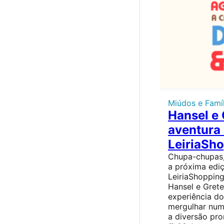
Miúdos e Famíl
Hansel e 
aventura
LeiriaSh
Chupa-chupas,
a próxima edi
LeiriaShopping
Hansel e Grete
experiência do
mergulhar num 
a diversão pr