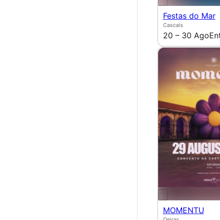
Festas do Mar
Cascais
20 – 30 Ago
En
MOMENTU
Oeiras