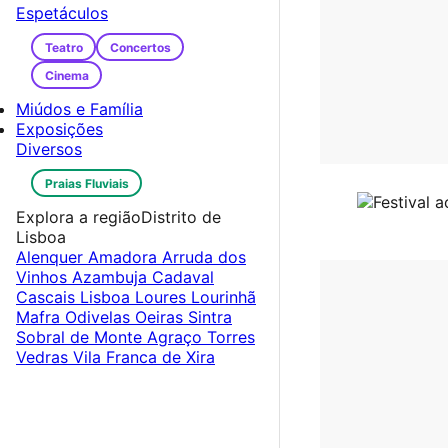
Espetáculos
Teatro
Concertos
Cinema
Miúdos e Família
Exposições
Diversos
Praias Fluviais
Explora a região
Distrito de
Lisboa
Alenquer
Amadora
Arruda dos
Vinhos
Azambuja
Cadaval
Cascais
Lisboa
Loures
Lourinhã
Mafra
Odivelas
Oeiras
Sintra
Sobral de Monte Agraço
Torres
Vedras
Vila Franca de Xira