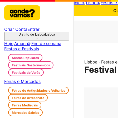
Início
/
Lisboa
/
Festas e 
Co
Criar Conta
Entrar
Distrito de Lisboa
Lisboa
›
Hoje
·
Amanhã
·
Fim de semana
Festas e Festivais
Santos Populares
Lisboa · Festas e
Festivais Gastronómicos
Festival
Festivais de Verão
Feiras e Mercados
Feiras de Antiguidades e Velharias
Feiras de Artesanato
Feiras Medievais
Mercados Saloios