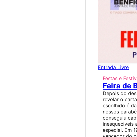
Entrada Livre
Festas e Festiv
Feira de 
Depois do des
revelar o cart
escolhido é d
nossos parabén
conseguiu capt
inesquecíveis
especial. Em 1
vencedor do c