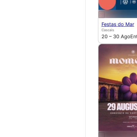
Festas do Mar
Cascais
20 – 30 Ago
En