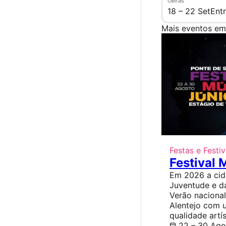
Oeiras
18 – 22 Set
Entr
Mais eventos em
Festas e Festiv
Festival 
Em 2026 a cid
Juventude e d
Verão nacional 
Alentejo com 
qualidade artís
22 – 30 Ago