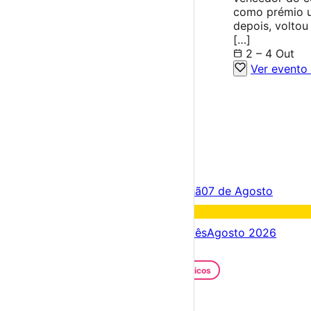
como prémio u
depois, voltou 
[…]
2 – 4 Out
Ver evento
×
Criar Conta
Entrar
Acontece hoje
06 de Agosto
Amanhã
07 de Agosto
Fim de semana
08 – 09 Ago
Próximos dias
06 – 13 Ago
Este mês
Agosto 2026
Festas e Festivais
Santos Populares
Festivais Gastronómicos
Festivais de Verão