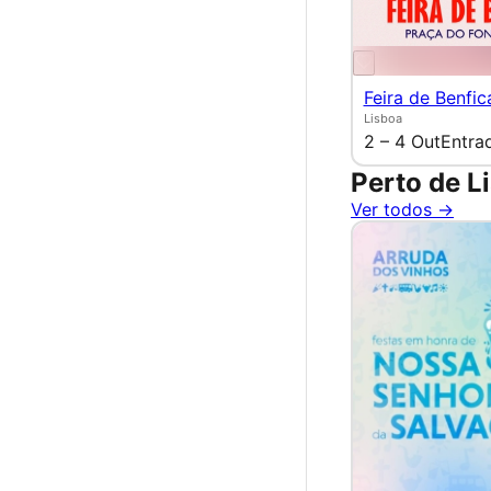
Feira de Benfic
Lisboa
2 – 4 Out
Entra
Perto de L
Ver todos →