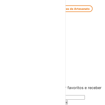
Feiras e Mercados
Feiras de Antiguidades e Velharias
Feiras de Artesanato
Feiras Medievais
Mercados Saloios
Espetáculos
Teatro
Concertos
Cinema
Miúdos e Família
Exposições
Diversos
Praias Fluviais
Distrito de Lisboa
Lisboa
›
☀️
💻
🌙
🤍
Guarda este evento
Cria uma conta gratuita para guardar favoritos e receber
sugestões personalizadas.
Criar Conta Grátis