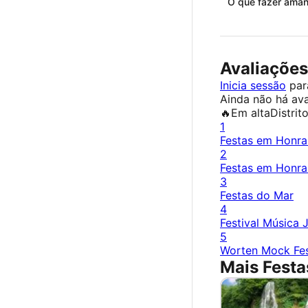
O que fazer ama
Avaliações
Inicia sessão
para
Ainda não há ava
🔥
Em alta
Distrit
1
Festas em Honra
2
Festas em Honra
3
Festas do Mar
4
Festival Música 
5
Worten Mock Fes
Mais Festa