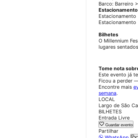
Barco: Barreiro 
Estacionamento
Estacionamento 
Estacionamento 
Bilhetes
O Millennium Fes
lugares sentados
Tome nota sobre
Este evento já t
Ficou a perder 
Encontre mais
e
semana
.
LOCAL
Largo de São Car
BILHETES
Entrada Livre
Guardar evento
Partilhar
WhatsApp
C