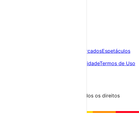
Já tens conta?
Entra aqui
A tua agenda cultural de Portugal
Descobre
Agenda
Festas e Festivais
Feiras e Mercados
Espetáculos
Sobre
Sobre nós
Contacto
Política de Privacidade
Termos de Uso
Para Organizadores
Submeter Evento
Minha Conta
Segue-nos
© 2023-2026 aondevamos.pt — Todos os direitos
reservados
↑ Topo