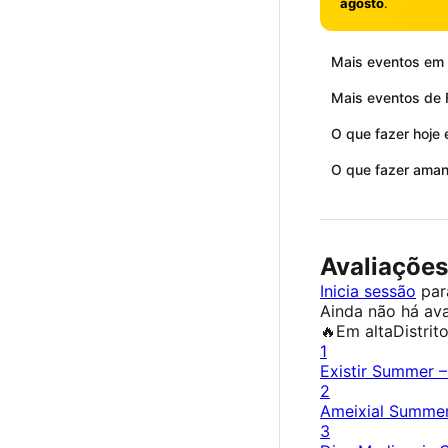
agosto
.
Mais eventos em 
Mais eventos de F
O que fazer hoje 
O que fazer aman
Avaliações
Inicia sessão
para
Ainda não há ava
🔥
Em alta
Distrit
1
Existir Summer –
2
Ameixial Summer
3