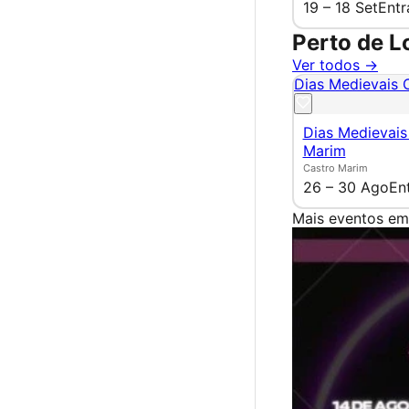
19 – 18 Set
Entr
Perto de L
Ver todos →
Dias Medievais 
Dias Medievais
Marim
Castro Marim
26 – 30 Ago
En
Mais eventos em