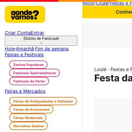
Início
/
Loulé
/
Festas e F
Conheç
Criar Conta
Entrar
Distrito de Faro
Loulé
›
Hoje
·
Amanhã
·
Fim de semana
Festas e Festivais
Santos Populares
Loulé · Festas e 
Festivais Gastronómicos
Festa d
Festivais de Verão
Feiras e Mercados
Feiras de Antiguidades e Velharias
Feiras de Artesanato
Feiras Medievais
Mercados Saloios