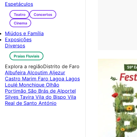
Espetáculos
Teatro
Concertos
Cinema
Miúdos e Família
Exposições
Diversos
Praias Fluviais
Explora a região
Distrito de Faro
Albufeira
Alcoutim
Aljezur
Castro Marim
Faro
Lagoa
Lagos
Loulé
Monchique
Olhão
Portimão
São Brás de Alportel
Silves
Tavira
Vila do Bispo
Vila
Real de Santo António