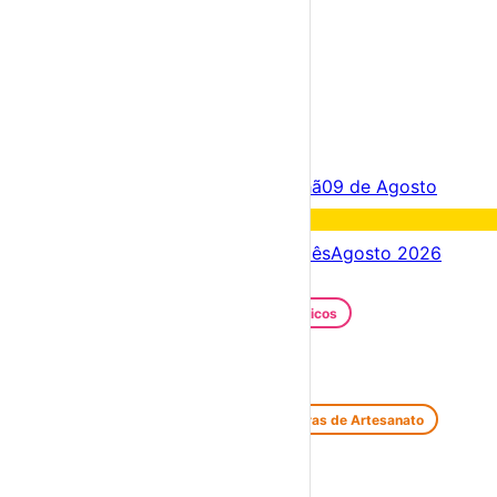
×
Criar Conta
Entrar
Acontece hoje
08 de Agosto
Amanhã
09 de Agosto
Fim de semana
08 – 09 Ago
Próximos dias
08 – 15 Ago
Este mês
Agosto 2026
Festas e Festivais
Santos Populares
Festivais Gastronómicos
Festivais de Verão
Feiras e Mercados
Feiras de Antiguidades e Velharias
Feiras de Artesanato
Feiras Medievais
Mercados Saloios
Espetáculos