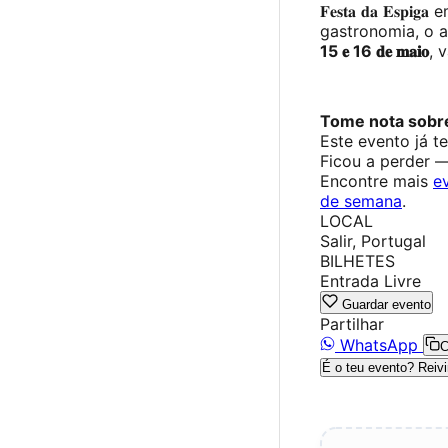
𝐅𝐞𝐬𝐭𝐚 𝐝𝐚 𝐄𝐬𝐩
gastronomia, o 
15 𝐞 16 𝐝𝐞 𝐦𝐚𝐢𝐨
, 
Tome nota sobre
Este evento já t
Ficou a perder 
Encontre mais
e
de semana
.
LOCAL
Salir, Portugal
BILHETES
Entrada Livre
Guardar evento
Partilhar
WhatsApp
C
É o teu evento? Reivi