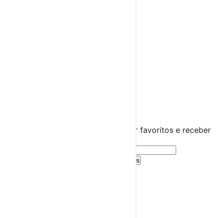
Teatro
Concertos
Cinema
Miúdos e Família
Exposições
Diversos
Praias Fluviais
Distrito de Faro
Loulé
›
☀️
💻
🌙
🤍
Guarda este evento
Cria uma conta gratuita para guardar favoritos e receber
sugestões personalizadas.
Criar Conta Grátis
Já tens conta?
Entra aqui