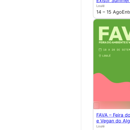
Existir Summer
Loulé
14 – 15 Ago
Ent
FAVA – Feira d
e Vegan do Alg
Loulé