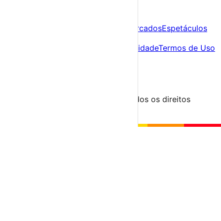
A tua agenda cultural de Portugal
Descobre
Agenda
Festas e Festivais
Feiras e Mercados
Espetáculos
Sobre
Sobre nós
Contacto
Política de Privacidade
Termos de Uso
Para Organizadores
Submeter Evento
Minha Conta
Segue-nos
© 2023-2026 aondevamos.pt — Todos os direitos
reservados
↑ Topo