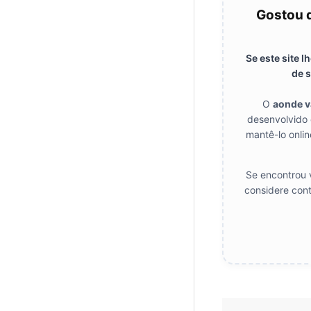
Gostou 
Se este site 
de s
O
aonde 
desenvolvido 
mantê-lo onlin
Se encontrou v
considere cont