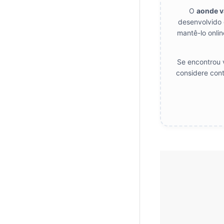
O
aonde 
desenvolvido 
mantê-lo onlin
Se encontrou v
considere cont