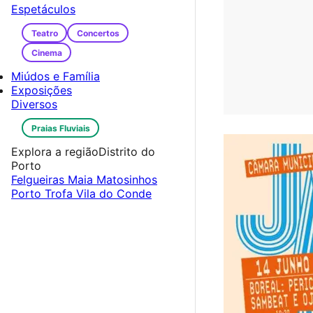
Espetáculos
Teatro
Concertos
Cinema
Miúdos e Família
Exposições
Diversos
Praias Fluviais
Explora a região
Distrito do
Porto
Felgueiras
Maia
Matosinhos
Porto
Trofa
Vila do Conde