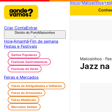
Início
/
Matosinhos
/
Fes
Conheç
Criar Conta
Entrar
Distrito do Porto
Matosinhos
›
Hoje
·
Amanhã
·
Fim de semana
Festas e Festivais
Santos Populares
Matosinhos · Fest
Festivais Gastronómicos
Jazz na 
Festivais de Verão
Feiras e Mercados
Feiras de Antiguidades e Velharias
Feiras de Artesanato
Feiras Medievais
Mercados Saloios