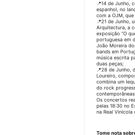
📍14 de Junho, c
espanhol, no lan
com a OJM, que j
📍21 de Junho, 
Arquitectura, a 
exposição “O que
portuguesa em d
João Moreira dos
bands em Portug
música escrita p
duas peças;
📍28 de Junho, 
Loureiro, compos
combina um lequ
do rock progress
contemporâneas 
Os concertos rea
pelas 18:30 no E
na Real Vinícola
Tome nota sobre