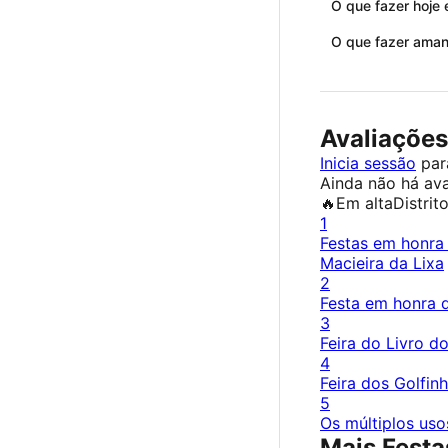
O que fazer hoje
O que fazer ama
Avaliações
Inicia sessão
para
Ainda não há ava
🔥
Em alta
Distrit
1
Festas em honra
Macieira da Lixa
2
Festa em honra
3
Feira do Livro d
4
Feira dos Golfin
5
Os múltiplos usos
Mais Festa