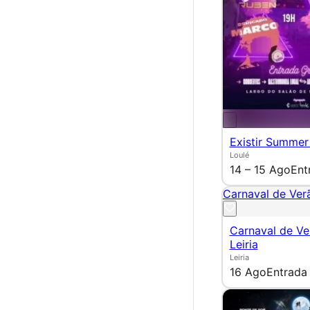
Existir Summer
Loulé
14 – 15 Ago
Ent
Carnaval de Verã
Carnaval de Ve
Leiria
Leiria
16 Ago
Entrada 