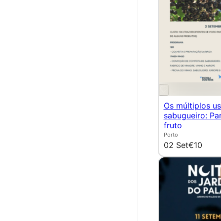
Os múltiplos u
sabugueiro: Par
fruto
Porto
02 Set
€10