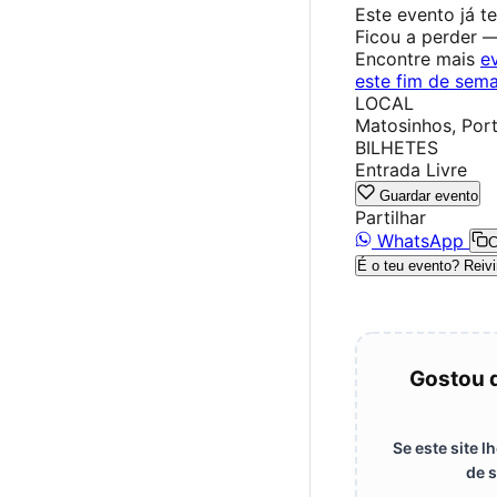
Este evento já t
Ficou a perder 
Encontre mais
e
este fim de sem
LOCAL
Matosinhos, Por
BILHETES
Entrada Livre
Guardar evento
Partilhar
WhatsApp
C
É o teu evento? Reivi
Gostou 
Se este site 
de s