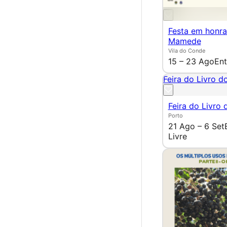
Festa em honra
Mamede
Vila do Conde
15 – 23 Ago
Ent
Feira do Livro d
Feira do Livro 
Porto
21 Ago – 6 Set
Livre