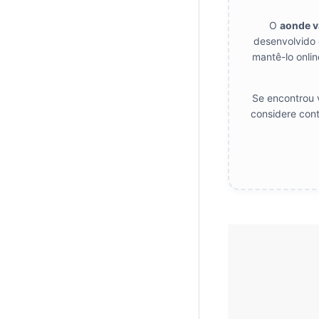
O
aonde 
desenvolvido 
mantê-lo onlin
Se encontrou v
considere cont