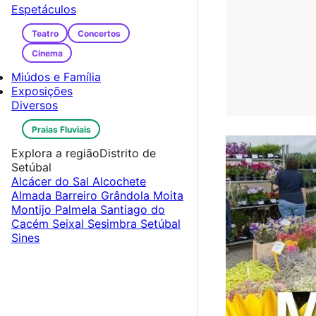
Espetáculos
Teatro
Concertos
Cinema
Miúdos e Família
Exposições
Diversos
Praias Fluviais
Explora a região
Distrito de
Setúbal
Alcácer do Sal
Alcochete
Almada
Barreiro
Grândola
Moita
Montijo
Palmela
Santiago do
Cacém
Seixal
Sesimbra
Setúbal
Sines