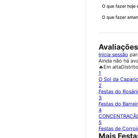
O que fazer hoje 
O que fazer aman
Avaliações
Inicia sessão
para
Ainda não há ava
🔥
Em alta
Distrit
1
O Sol da Capari
2
Festas do Rosári
3
Festas do Barrei
4
CONCENTRAÇÃ
5
Festas de Corroi
Mais Festa