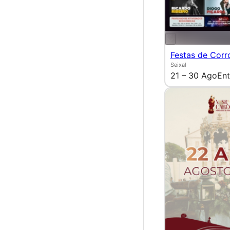
Festas de Corr
Seixal
21 – 30 Ago
Ent