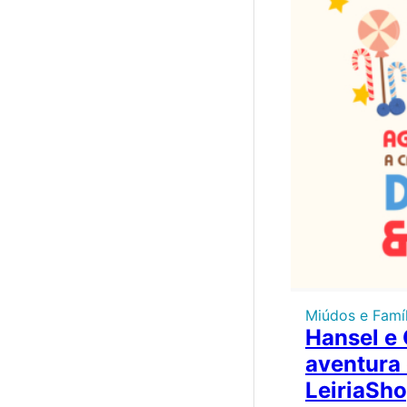
Miúdos e Famíl
Hansel e 
aventura
LeiriaSh