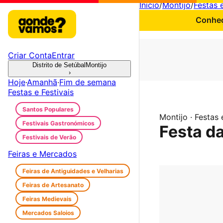
Início
/
Montijo
/
Festas e
Conheç
Criar Conta
Entrar
Distrito de Setúbal
Montijo
›
Hoje
·
Amanhã
·
Fim de semana
Festas e Festivais
Santos Populares
Montijo · Festas 
Festivais Gastronómicos
Festa da
Festivais de Verão
Feiras e Mercados
Feiras de Antiguidades e Velharias
Feiras de Artesanato
Feiras Medievais
Mercados Saloios