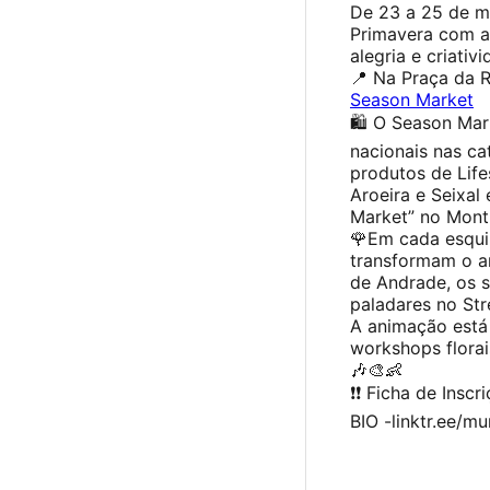
De 23 a 25 de m
Primavera com a 
alegria e criativi
📍 Na Praça da R
Season Market
🛍️ O Season Ma
nacionais nas ca
produtos de Life
Aroeira e Seixal
Market” no Monti
🌹Em cada esquin
transformam o a
de Andrade, os 
paladares no Str
A animação está 
workshops florai
🎶🎨👶
❗❗ Ficha de Insc
BIO -linktr.ee/m