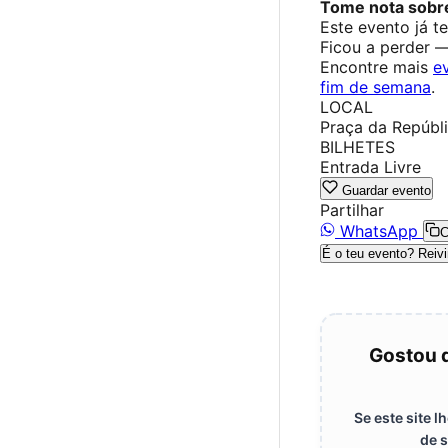
Tome nota sobre
Este evento já t
Ficou a perder 
Encontre mais
e
fim de semana
.
LOCAL
Praça da Repúbli
BILHETES
Entrada Livre
Guardar evento
Partilhar
WhatsApp
C
É o teu evento? Reivi
Gostou 
Se este site 
de s