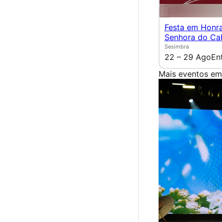
Festa em Honr
Senhora do Ca
Sesimbra
22 – 29 Ago
En
Mais eventos em