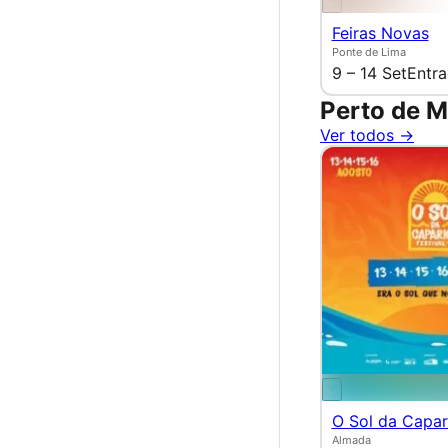
Feiras Novas
Ponte de Lima
9 – 14 Set
Entra
Perto de M
Ver todos →
O Sol da Capar
Almada