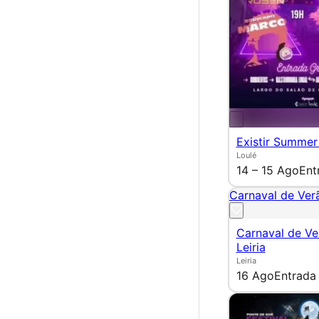
Existir Summer
Loulé
14 – 15 Ago
Ent
Carnaval de Verã
Carnaval de Ve
Leiria
Leiria
16 Ago
Entrada 