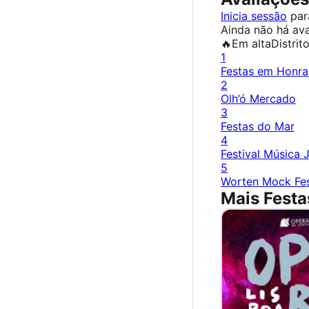
Inicia sessão
para
Ainda não há ava
🔥
Em alta
Distrit
1
Festas em Honra
2
Olh’ó Mercado
3
Festas do Mar
4
Festival Música 
5
Worten Mock Fes
Mais Festa