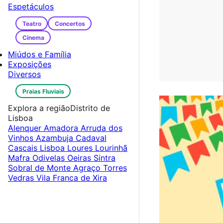
Espetáculos
Teatro
Concertos
Cinema
Miúdos e Família
Exposições
Diversos
Praias Fluviais
Explora a região
Distrito de
Lisboa
Alenquer
Amadora
Arruda dos
Vinhos
Azambuja
Cadaval
Cascais
Lisboa
Loures
Lourinhã
Mafra
Odivelas
Oeiras
Sintra
Sobral de Monte Agraço
Torres
Vedras
Vila Franca de Xira