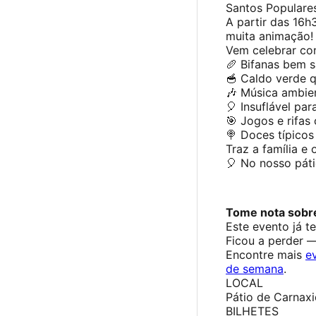
Santos Populares
A partir das 16h
muita animação!
Vem celebrar co
🥖 Bifanas bem 
🥣 Caldo verde 
🎶 Música ambien
🎈 Insuflável par
🎯 Jogos e rifas
🍭 Doces típicos
Traz a família e 
🎈 No nosso pát
Tome nota sobre
Este evento já t
Ficou a perder 
Encontre mais
e
de semana
.
LOCAL
Pátio de Carnax
BILHETES