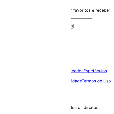
Guarda este evento
Cria uma conta gratuita para guardar favoritos e receber
sugestões personalizadas.
Criar Conta Grátis
Já tens conta?
Entra aqui
A tua agenda cultural de Portugal
Descobre
Agenda
Festas e Festivais
Feiras e Mercados
Espetáculos
Sobre
Sobre nós
Contacto
Política de Privacidade
Termos de Uso
Para Organizadores
Submeter Evento
Minha Conta
Segue-nos
© 2023-2026 aondevamos.pt — Todos os direitos
reservados