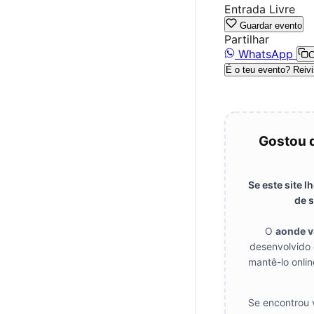
Entrada Livre
Guardar evento
Partilhar
WhatsApp
C
É o teu evento? Reivi
Gostou 
Se este site 
de s
O
aonde 
desenvolvido 
mantê-lo onlin
Se encontrou v