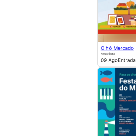
Olh’ó Mercado
Amadora
09 Ago
Entrada