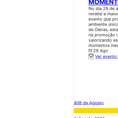
MOMENT
No dia 29 de a
recebe a mai
evento que pr
ambiente único
de Oeiras, est
na promoção de
valorizando e
momentos inesq
29 Ago
Ver evento
×
Criar Conta
Entrar
Acontece hoje
07 de Agosto
Amanhã
08 de Agosto
Fim de semana
08 – 09 Ago