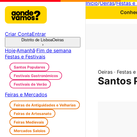
Início
/
Oeiras
/
Festas e 
Conheç
Criar Conta
Entrar
Distrito de Lisboa
Oeiras
›
Hoje
·
Amanhã
·
Fim de semana
Festas e Festivais
Santos Populares
Oeiras · Festas e
Festivais Gastronómicos
Santos 
Festivais de Verão
Feiras e Mercados
Feiras de Antiguidades e Velharias
Feiras de Artesanato
Feiras Medievais
Mercados Saloios