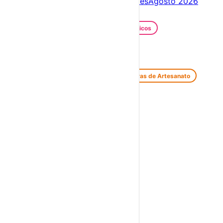
Próximos dias
07 – 14 Ago
Este mês
Agosto 2026
Festas e Festivais
Santos Populares
Festivais Gastronómicos
Festivais de Verão
Feiras e Mercados
Feiras de Antiguidades e Velharias
Feiras de Artesanato
Feiras Medievais
Mercados Saloios
Espetáculos
Teatro
Concertos
Cinema
Miúdos e Família
Exposições
Diversos
Praias Fluviais
Distrito de Lisboa
Oeiras
›
☀️
💻
🌙
🤍