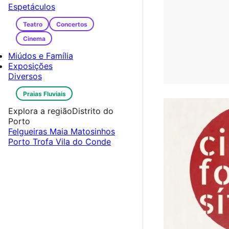
Espetáculos
Teatro
Concertos
Cinema
Miúdos e Família
Exposições
Diversos
Praias Fluviais
Explora a região
Distrito do
Porto
Felgueiras
Maia
Matosinhos
Porto
Trofa
Vila do Conde