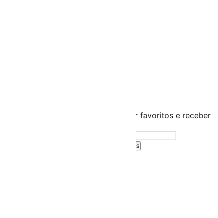
Miúdos e Família
Exposições
Diversos
Praias Fluviais
Distrito do Porto
Porto
›
☀️
💻
🌙
🤍
Guarda este evento
Cria uma conta gratuita para guardar favoritos e receber
sugestões personalizadas.
Criar Conta Grátis
Já tens conta?
Entra aqui
A tua agenda cultural de Portugal