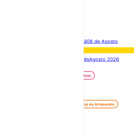
×
Criar Conta
Entrar
Acontece hoje
07 de Agosto
Amanhã
08 de Agosto
Fim de semana
08 – 09 Ago
Próximos dias
07 – 14 Ago
Este mês
Agosto 2026
Festas e Festivais
Santos Populares
Festivais Gastronómicos
Festivais de Verão
Feiras e Mercados
Feiras de Antiguidades e Velharias
Feiras de Artesanato
Feiras Medievais
Mercados Saloios
Espetáculos
Teatro
Concertos
Cinema