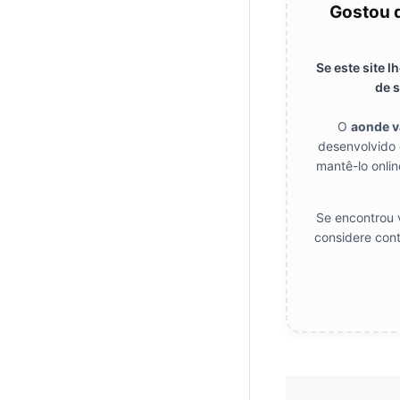
Gostou 
Se este site 
de s
O
aonde 
desenvolvido 
mantê-lo onlin
Se encontrou v
considere cont