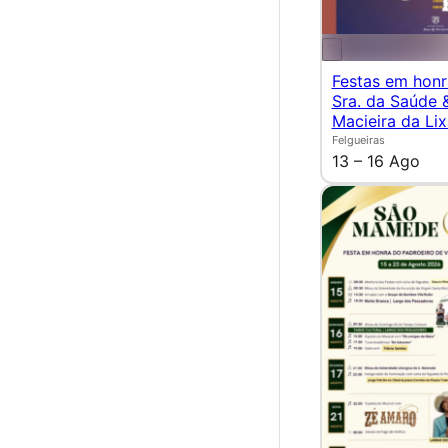
Festas em hon
Sra. da Saúde 
Macieira da Lix
Felgueiras
13 – 16 Ago