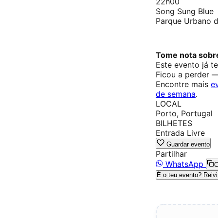
22h00
Song Sung Blue
Parque Urbano 
Tome nota sobre
Este evento já t
Ficou a perder 
Encontre mais
e
de semana
.
LOCAL
Porto, Portugal
BILHETES
Entrada Livre
Guardar evento
Partilhar
WhatsApp
C
É o teu evento? Reivi