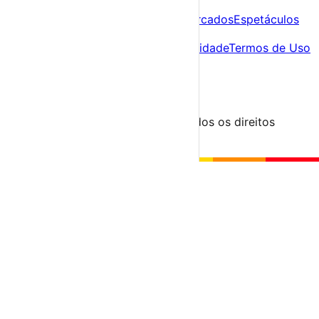
Descobre
Agenda
Festas e Festivais
Feiras e Mercados
Espetáculos
Sobre
Sobre nós
Contacto
Política de Privacidade
Termos de Uso
Para Organizadores
Submeter Evento
Minha Conta
Segue-nos
© 2023-2026 aondevamos.pt — Todos os direitos
reservados
↑ Topo