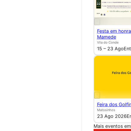
Festa em honra
Mamede
Vila do Conde
15 – 23 Ago
Ent
Feira dos Golfi
Matosinhos
23 Ago 2026
E
Mais eventos em