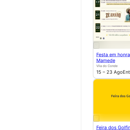
Festa em honra
Mamede
Vila do Conde
15 – 23 Ago
Ent
Feira dos Golfi