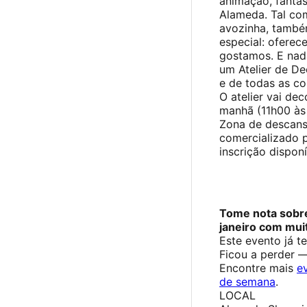
animação, fantas
Alameda. Tal co
avozinha, tamb
especial: oferec
gostamos. E nad
um Atelier de De
e de todas as cor
O atelier vai de
manhã (11h00 às 
Zona de descans
comercializado p
inscrição dispon
Tome nota sobre
janeiro com mui
Este evento já t
Ficou a perder 
Encontre mais
e
de semana
.
LOCAL