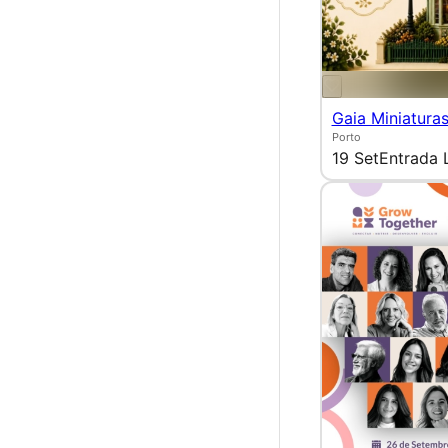
Gaia Miniatura
Porto
19 Set
Entrada 