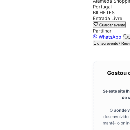
Alameda Shoppin
Portugal
BILHETES
Entrada Livre
Guardar evento
Partilhar
WhatsApp
C
É o teu evento? Reivi
Gostou 
Se este site 
de s
O
aonde 
desenvolvido 
mantê-lo onlin