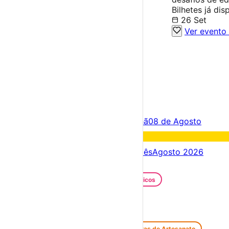
Bilhetes já dis
26 Set
Ver evento
×
Criar Conta
Entrar
Acontece hoje
07 de Agosto
Amanhã
08 de Agosto
Fim de semana
08 – 09 Ago
Próximos dias
07 – 14 Ago
Este mês
Agosto 2026
Festas e Festivais
Santos Populares
Festivais Gastronómicos
Festivais de Verão
Feiras e Mercados
Feiras de Antiguidades e Velharias
Feiras de Artesanato