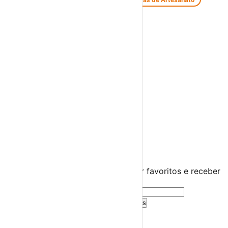
Feiras Medievais
Mercados Saloios
Espetáculos
Teatro
Concertos
Cinema
Miúdos e Família
Exposições
Diversos
Praias Fluviais
Distrito do Porto
Porto
›
☀️
💻
🌙
🤍
Guarda este evento
Cria uma conta gratuita para guardar favoritos e receber
sugestões personalizadas.
Criar Conta Grátis
Já tens conta?
Entra aqui