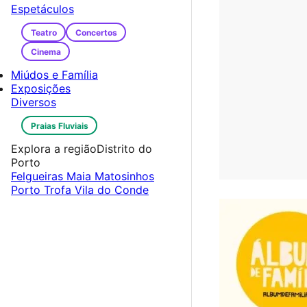
Espetáculos
Teatro
Concertos
Cinema
Miúdos e Família
Exposições
Diversos
Praias Fluviais
Explora a região
Distrito do
Porto
Felgueiras
Maia
Matosinhos
Porto
Trofa
Vila do Conde