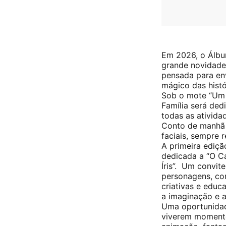
Em 2026, o Álbu
grande novidade
pensada para env
mágico das histór
Sob o mote “Um 
Família será ded
todas as ativida
Conto de manhã e
faciais, sempre 
A primeira ediçã
dedicada a “O C
Íris”. Um convit
personagens, co
criativas e educ
a imaginação e a
Uma oportunidade
viverem momento