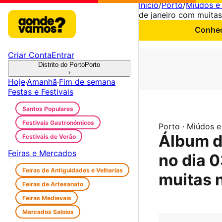
Início
/
Porto
/
Miúdos e 
de janeiro com muita
Conheç
Criar Conta
Entrar
Distrito do Porto
Porto
›
Hoje
·
Amanhã
·
Fim de semana
Festas e Festivais
Santos Populares
Festivais Gastronómicos
Porto · Miúdos e
Álbum de
Festivais de Verão
Feiras e Mercados
no dia 0
Feiras de Antiguidades e Velharias
muitas 
Feiras de Artesanato
Feiras Medievais
Mercados Saloios