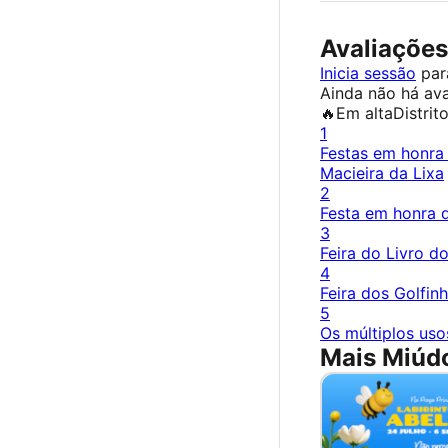
Avaliações
Inicia sessão
para
Ainda não há ava
🔥
Em alta
Distrit
1
Festas em honra
Macieira da Lixa
2
Festa em honra
3
Feira do Livro d
4
Feira dos Golfin
5
Os múltiplos usos
Mais Miúdo