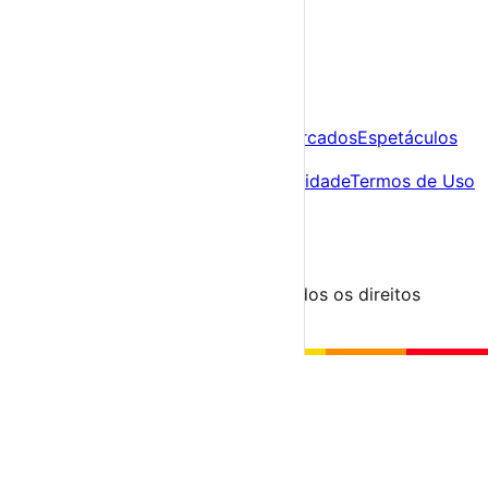
A tua agenda cultural de Portugal
Descobre
Agenda
Festas e Festivais
Feiras e Mercados
Espetáculos
Sobre
Sobre nós
Contacto
Política de Privacidade
Termos de Uso
Para Organizadores
Submeter Evento
Minha Conta
Segue-nos
© 2023-2026 aondevamos.pt — Todos os direitos
reservados
↑ Topo