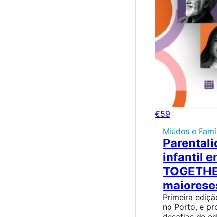
€59
Miúdos e Famíl
Parental
infantil 
TOGETHER
maioreses
Primeira ediç
no Porto, e pr
desafios de e