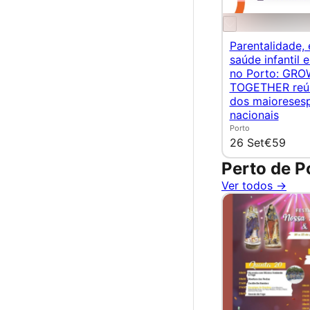
Parentalidade,
saúde infantil
no Porto: GRO
TOGETHER reún
dos maioresesp
nacionais
Porto
26 Set
€59
Perto de P
Ver todos →