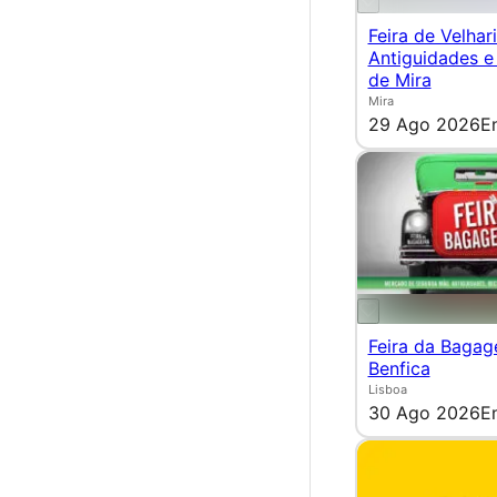
Feira de Velhari
Antiguidades e
de Mira
Mira
29 Ago 2026
E
Feira da Bagag
Benfica
Lisboa
30 Ago 2026
E