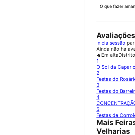
O que fazer ama
Avaliações
Inicia sessão
para
Ainda não há ava
🔥
Em alta
Distrit
1
O Sol da Capari
2
Festas do Rosári
3
Festas do Barrei
4
CONCENTRAÇÃ
5
Festas de Corroi
Mais Feira
Velharias