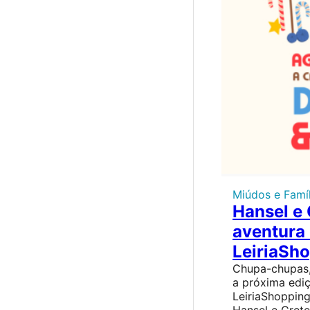
Miúdos e Famíl
Hansel e 
aventura
LeiriaSh
Chupa-chupas,
a próxima edi
LeiriaShopping
Hansel e Grete