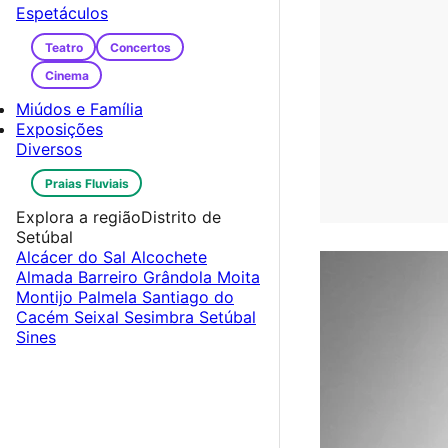
Espetáculos
Teatro
Concertos
Cinema
Miúdos e Família
Exposições
Diversos
Praias Fluviais
Explora a região
Distrito de
Setúbal
Alcácer do Sal
Alcochete
Almada
Barreiro
Grândola
Moita
Montijo
Palmela
Santiago do
Cacém
Seixal
Sesimbra
Setúbal
Sines