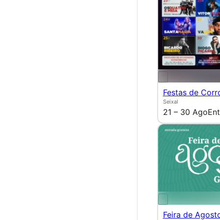
Festas de Corr
Seixal
21 – 30 Ago
Ent
Feira de Agost