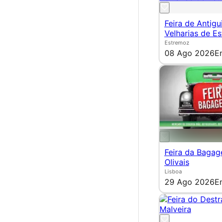
Feira de Antigu
Velharias de E
Estremoz
08 Ago 2026
E
Feira da Bagag
Olivais
Lisboa
29 Ago 2026
E