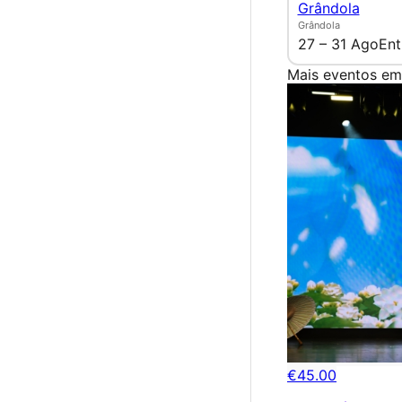
Grândola
Grândola
27 – 31 Ago
Ent
Mais eventos em
€45.00