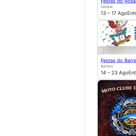
Festas do Rosá
Setúbal
13 – 17 Ago
Ent
Festas do Barre
Barreiro
14 – 23 Ago
Ent