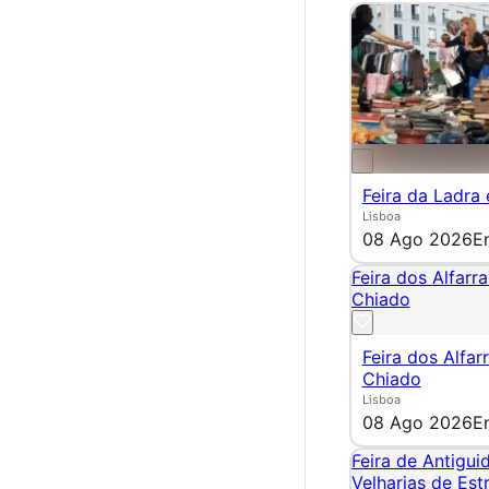
Feira da Ladra
Lisboa
08 Ago 2026
E
Feira dos Alfarr
Chiado
Feira dos Alfar
Chiado
Lisboa
08 Ago 2026
E
Feira de Antigui
Velharias de Es