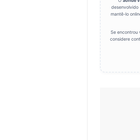
O
aonde 
desenvolvido 
mantê-lo onlin
Se encontrou v
considere cont