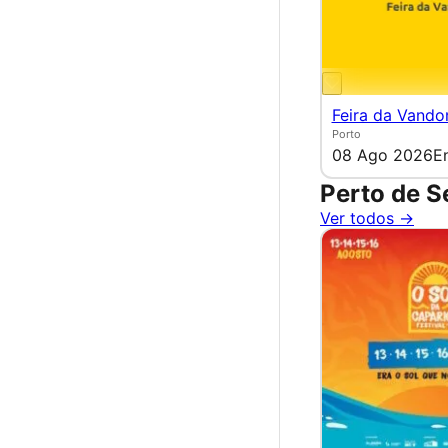
Feira da Vand
Porto
08 Ago 2026
E
Perto de S
Ver todos →