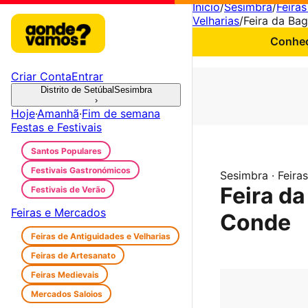
Início
/
Sesimbra
/
Feira
Velharias
/
Feira da Ba
Conheç
Criar Conta
Entrar
Distrito de Setúbal
Sesimbra
›
Hoje
·
Amanhã
·
Fim de semana
Festas e Festivais
Santos Populares
Festivais Gastronómicos
Sesimbra · Feira
Feira d
Festivais de Verão
Feiras e Mercados
Conde
Feiras de Antiguidades e Velharias
Feiras de Artesanato
Feiras Medievais
Mercados Saloios