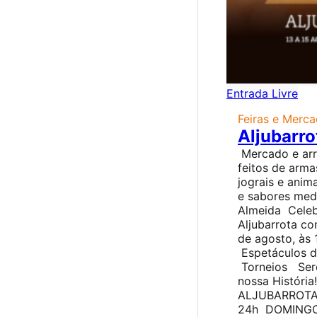
Entrada Livre
Feiras e Merc
Aljubarro
Mercado e arra
feitos de arm
jograis e ani
e sabores medi
Almeida Celeb
Aljubarrota co
de agosto, às
Espetáculos 
Torneios Serõ
nossa Históri
ALJUBARROTA
24h DOMINGO: