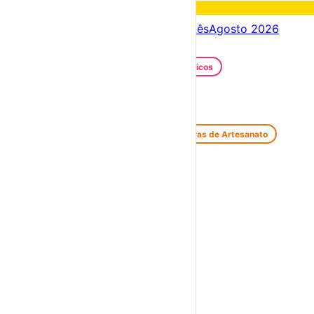
Fim de semana
08 – 09 Ago
Próximos dias
08 – 15 Ago
Este mês
Agosto 2026
Festas e Festivais
Santos Populares
Festivais Gastronómicos
Festivais de Verão
Feiras e Mercados
Feiras de Antiguidades e Velharias
Feiras de Artesanato
Feiras Medievais
Mercados Saloios
Espetáculos
Teatro
Concertos
Cinema
Miúdos e Família
Exposições
Diversos
Praias Fluviais
Distrito de Setúbal
Setúbal
›