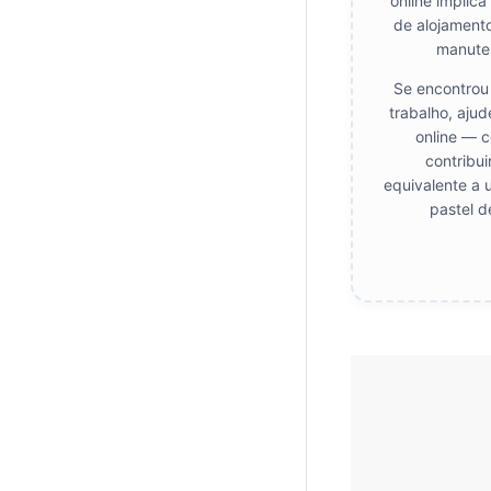
online implica
de alojamento
manute
Se encontrou 
trabalho, ajud
online — c
contribui
equivalente a 
pastel d