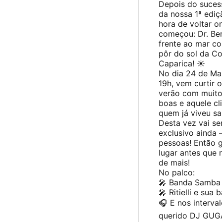
Depois do suces
da nossa 1ª ediç
hora de voltar o
começou: Dr. Ber
frente ao mar c
pôr do sol da Co
Caparica! ☀️
No dia 24 de Mai
19h, vem curtir
verão com muito
boas e aquele cl
quem já viveu sa
Desta vez vai se
exclusivo ainda
pessoas! Então g
lugar antes que 
de mais!
No palco:
🎤 Banda Samba 
🎤 Ritielli e sua 
🎧 E nos interva
querido DJ GU