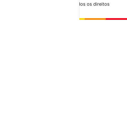
© 2023-2026 aondevamos.pt — Todos os direitos
reservados
↑ Topo