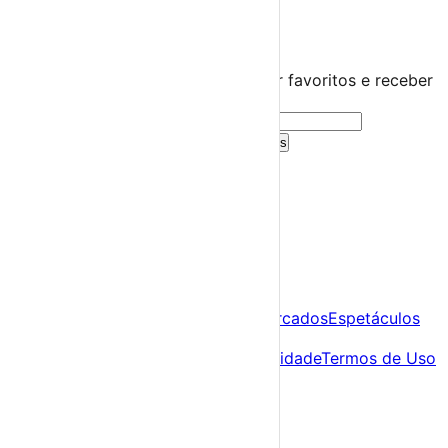
☀️
💻
🌙
🤍
Guarda este evento
Cria uma conta gratuita para guardar favoritos e receber
sugestões personalizadas.
Criar Conta Grátis
Já tens conta?
Entra aqui
A tua agenda cultural de Portugal
Descobre
Agenda
Festas e Festivais
Feiras e Mercados
Espetáculos
Sobre
Sobre nós
Contacto
Política de Privacidade
Termos de Uso
Para Organizadores
Submeter Evento
Minha Conta
Segue-nos