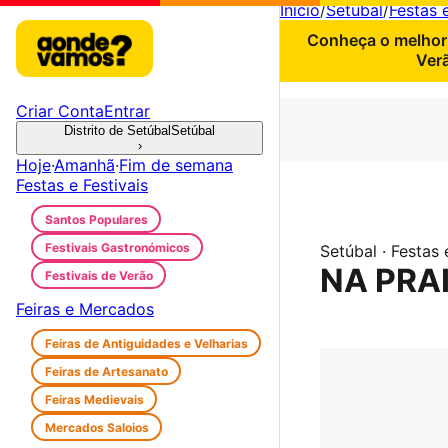
Início
/
Setúbal
/
Festas e
Conheça o melhor 
Ver
Criar Conta
Entrar
Distrito de Setúbal
Setúbal
›
Hoje
·
Amanhã
·
Fim de semana
Festas e Festivais
Santos Populares
Festivais Gastronómicos
Setúbal · Festas 
NA PRA
Festivais de Verão
Feiras e Mercados
Feiras de Antiguidades e Velharias
Feiras de Artesanato
Feiras Medievais
Mercados Saloios