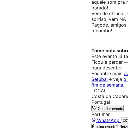
aquele som pra 
parado!
Vem de chinelo,
sorriso, vem NA 
Pagode, amigos e
o combo!
Tome nota sobr
Este evento já t
Ficou a perder 
para descobrir
Encontre mais
e
Setúbal
e veja
o 
fim de semana
.
LOCAL
Costa da Caparic
Portugal
Guardar evento
Partilhar
WhatsApp
C
É o teu evento? Reivi