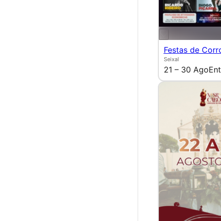
Festas de Corr
Seixal
21 – 30 Ago
Ent