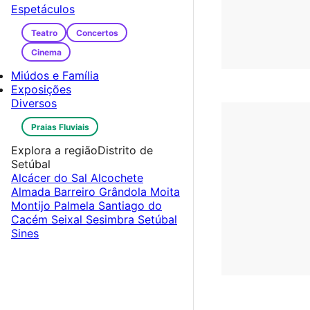
Espetáculos
Teatro
Concertos
Cinema
Miúdos e Família
Exposições
Diversos
Praias Fluviais
Explora a região
Distrito de
Setúbal
Alcácer do Sal
Alcochete
Almada
Barreiro
Grândola
Moita
Montijo
Palmela
Santiago do
Cacém
Seixal
Sesimbra
Setúbal
Sines