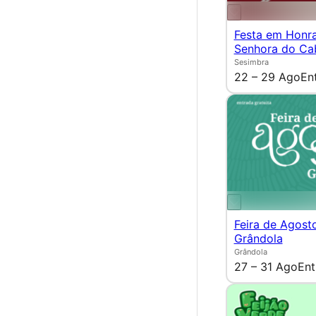
Festa em Honr
Senhora do Ca
Sesimbra
22 – 29 Ago
En
Feira de Agost
Grândola
Grândola
27 – 31 Ago
Ent