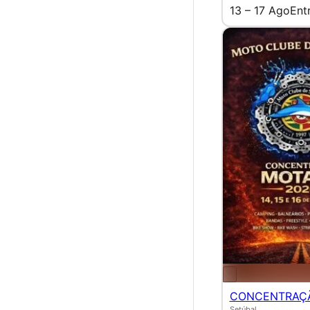
13 – 17 Ago
Ent
CONCENTRAÇ
Setúbal