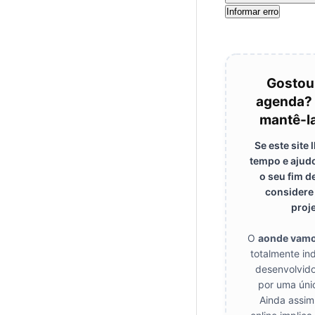
Informar erro
Gostou
agenda? 
mantê-la
Se este site
tempo e ajudo
o seu fim d
considere 
proje
O
aonde vam
totalmente in
desenvolvido
por uma úni
Ainda assim