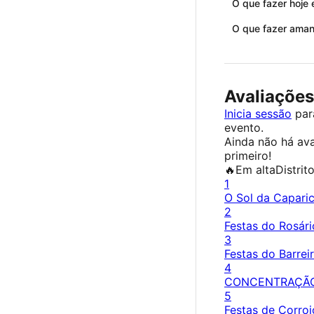
O que fazer hoje
O que fazer aman
Avaliações
Inicia sessão
para
evento.
Ainda não há ava
primeiro!
🔥
Em alta
Distrit
1
O Sol da Capari
2
Festas do Rosári
3
Festas do Barrei
4
CONCENTRAÇÃ
5
Festas de Corroi