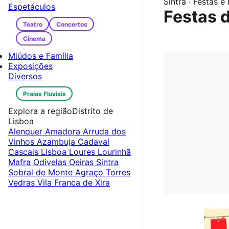
Sintra · Festas e 
Espetáculos
Festas 
Teatro
Concertos
Cinema
Miúdos e Família
Exposições
Diversos
Praias Fluviais
Explora a região
Distrito de
Lisboa
Alenquer
Amadora
Arruda dos
Vinhos
Azambuja
Cadaval
Cascais
Lisboa
Loures
Lourinhã
Mafra
Odivelas
Oeiras
Sintra
Sobral de Monte Agraço
Torres
Vedras
Vila Franca de Xira