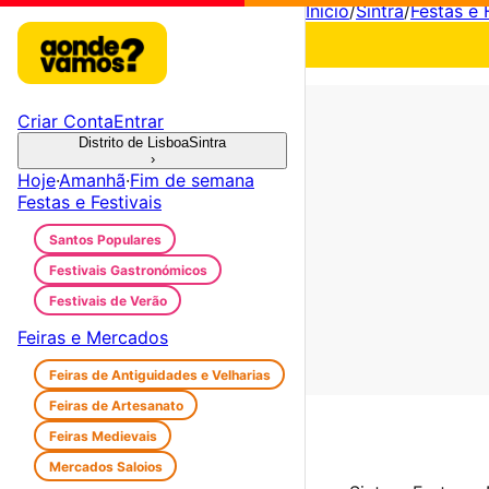
Início
/
Sintra
/
Festas e 
Criar Conta
Entrar
Distrito de Lisboa
Sintra
›
Hoje
·
Amanhã
·
Fim de semana
Festas e Festivais
Santos Populares
Festivais Gastronómicos
Festivais de Verão
Feiras e Mercados
Feiras de Antiguidades e Velharias
Feiras de Artesanato
Feiras Medievais
Mercados Saloios