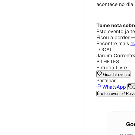
acontece no dia
Tome nota sobre
Este evento já t
Ficou a perder 
Encontre mais
e
LOCAL
Jardim Corrente
BILHETES
Entrada Livre
Guardar evento
Partilhar
WhatsApp
C
É o teu evento? Reivi
Gos