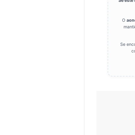
Se este
O
aon
manti
Se enco
c