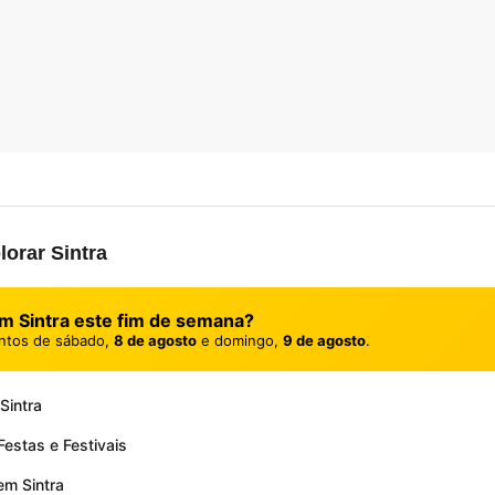
lorar Sintra
m Sintra este fim de semana?
ntos de sábado,
8 de agosto
e domingo,
9 de agosto
.
Sintra
estas e Festivais
em Sintra