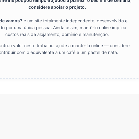
 site lhe poupou tempo e ajudou a planear o seu fim de semana,
considere apoiar o projeto.
de vamos?
é um site totalmente independente, desenvolvido e
do por uma única pessoa. Ainda assim, mantê-lo online implica
custos reais de alojamento, domínio e manutenção.
ntrou valor neste trabalho, ajude a mantê-lo online — considere
ontribuir com o equivalente a um café e um pastel de nata.