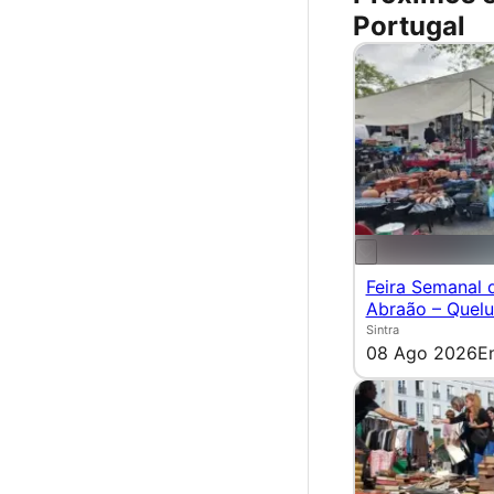
Portugal
Feira Semanal 
Abraão – Quel
Sintra
08 Ago 2026
E