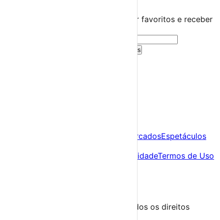
Guarda este evento
Cria uma conta gratuita para guardar favoritos e receber
sugestões personalizadas.
Criar Conta Grátis
Já tens conta?
Entra aqui
A tua agenda cultural de Portugal
Descobre
Agenda
Festas e Festivais
Feiras e Mercados
Espetáculos
Sobre
Sobre nós
Contacto
Política de Privacidade
Termos de Uso
Para Organizadores
Submeter Evento
Minha Conta
Segue-nos
© 2023-2026 aondevamos.pt — Todos os direitos
reservados