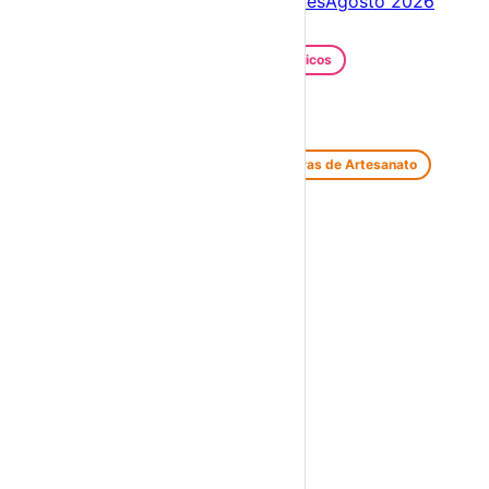
Próximos dias
06 – 13 Ago
Este mês
Agosto 2026
Festas e Festivais
Santos Populares
Festivais Gastronómicos
Festivais de Verão
Feiras e Mercados
Feiras de Antiguidades e Velharias
Feiras de Artesanato
Feiras Medievais
Mercados Saloios
Espetáculos
Teatro
Concertos
Cinema
Miúdos e Família
Exposições
Diversos
Praias Fluviais
Distrito
Abrantes
›
☀️
💻
🌙
🤍