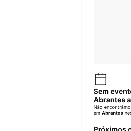
Sem event
Abrantes 
Não encontrámos
em
Abrantes
ne
Próximos 