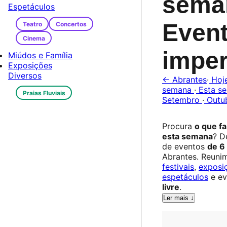
sema
Espetáculos
Even
Teatro
Concertos
Cinema
imper
Miúdos e Família
Exposições
Diversos
← Abrantes
·
Hoj
semana
·
Esta s
Praias Fluviais
Setembro
·
Outu
Procura
o que f
esta semana
? D
de eventos
de 6
Abrantes. Reun
festivais
,
exposi
espetáculos
e ev
livre
.
Ler mais ↓