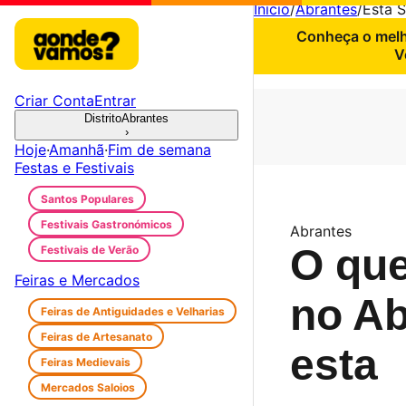
Início
/
Abrantes
/
Esta 
Conheça o melho
V
Criar Conta
Entrar
Distrito
Abrantes
›
Hoje
·
Amanhã
·
Fim de semana
Festas e Festivais
Santos Populares
Festivais Gastronómicos
Abrantes
O que
Festivais de Verão
Feiras e Mercados
no Ab
Feiras de Antiguidades e Velharias
Feiras de Artesanato
esta
Feiras Medievais
Mercados Saloios