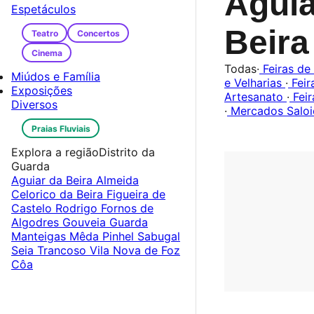
Aguia
Espetáculos
Beir
Teatro
Concertos
Cinema
Todas
·
Feiras de
Miúdos e Família
e Velharias
·
Feir
Exposições
Artesanato
·
Feir
Diversos
·
Mercados Saloi
Praias Fluviais
Explora a região
Distrito da
Guarda
Aguiar da Beira
Almeida
Celorico da Beira
Figueira de
Castelo Rodrigo
Fornos de
Algodres
Gouveia
Guarda
Manteigas
Mêda
Pinhel
Sabugal
Seia
Trancoso
Vila Nova de Foz
Côa