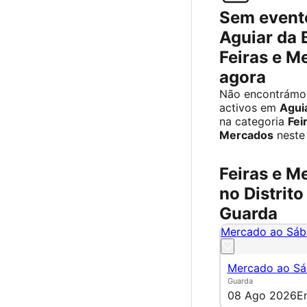
Sem event
Aguiar da B
Feiras e M
agora
Não encontrámo
activos em
Aguia
na categoria
Fei
Mercados
neste
Feiras e M
no Distrito
Guarda
Mercado ao Sá
Mercado ao S
Guarda
08 Ago 2026
E