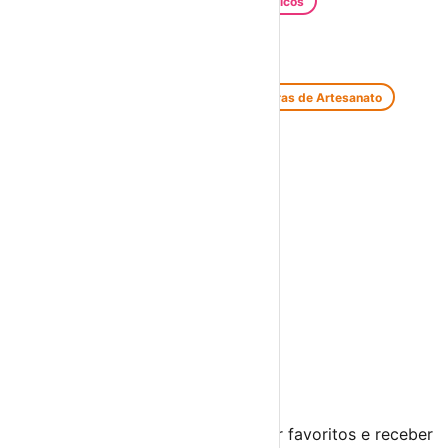
Santos Populares
Festivais Gastronómicos
Festivais de Verão
Feiras e Mercados
Feiras de Antiguidades e Velharias
Feiras de Artesanato
Feiras Medievais
Mercados Saloios
Espetáculos
Teatro
Concertos
Cinema
Miúdos e Família
Exposições
Diversos
Praias Fluviais
Distrito da Guarda
Aguiar da Beira
›
☀️
💻
🌙
🤍
Guarda este evento
Cria uma conta gratuita para guardar favoritos e receber