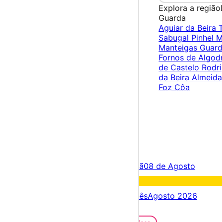
Explora a região
Guarda
Aguiar da Beira
Sabugal
Pinhel
M
Manteigas
Guar
Fornos de Algod
de Castelo Rodr
da Beira
Almeid
Foz Côa
×
Criar Conta
Entrar
Acontece hoje
07 de Agosto
Amanhã
08 de Agosto
Fim de semana
08 – 09 Ago
Próximos dias
07 – 14 Ago
Este mês
Agosto 2026
Festas e Festivais