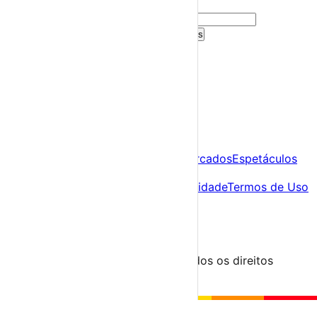
sugestões personalizadas.
Criar Conta Grátis
Já tens conta?
Entra aqui
A tua agenda cultural de Portugal
Descobre
Agenda
Festas e Festivais
Feiras e Mercados
Espetáculos
Sobre
Sobre nós
Contacto
Política de Privacidade
Termos de Uso
Para Organizadores
Submeter Evento
Minha Conta
Segue-nos
© 2023-2026 aondevamos.pt — Todos os direitos
reservados
↑ Topo