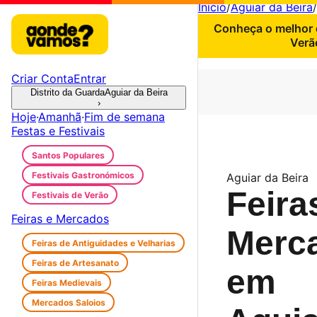
Início
/
Aguiar da Beira
/
Conheça o melhor d
Verã
Criar Conta
Entrar
Distrito da Guarda
Aguiar da Beira
›
Hoje
·
Amanhã
·
Fim de semana
Festas e Festivais
Santos Populares
Festivais Gastronómicos
Aguiar da Beira
Feira
Festivais de Verão
Feiras e Mercados
Merc
Feiras de Antiguidades e Velharias
Feiras de Artesanato
em
Feiras Medievais
Mercados Saloios