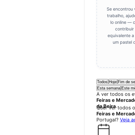
Se encontrou 
trabalho, aju
lo online — 
contribui
equivalente a
um pastel 
Todos
Hoje
Fim de s
Esta semana
Este m
A ver todos os 
Feiras e Mercad
da Beira
.
Quer ver todos 
Feiras e Mercad
Portugal?
Veja a