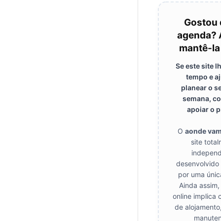
Gostou 
agenda? 
mantê-la
Se este site 
tempo e a
planear o s
semana, co
apoiar o p
O
aonde va
site tota
independ
desenvolvido
por uma únic
Ainda assim,
online implica 
de alojamento
manuten