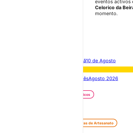
eventos activos
Celorico da Beir
momento.
×
Criar Conta
Entrar
Acontece hoje
09 de Agosto
Amanhã
10 de Agosto
Fim de semana
15 – 09 Ago
Próximos dias
09 – 16 Ago
Este mês
Agosto 2026
Festas e Festivais
Santos Populares
Festivais Gastronómicos
Festivais de Verão
Feiras e Mercados
Feiras de Antiguidades e Velharias
Feiras de Artesanato
Feiras Medievais
Mercados Saloios