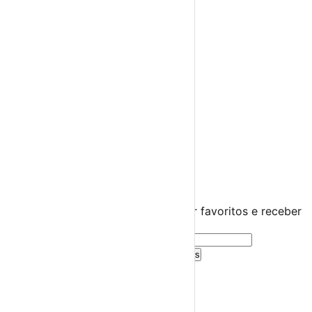
Espetáculos
Teatro
Concertos
Cinema
Miúdos e Família
Exposições
Diversos
Praias Fluviais
Distrito da Guarda
Celorico da Beira
›
☀️
💻
🌙
🤍
Guarda este evento
Cria uma conta gratuita para guardar favoritos e receber
sugestões personalizadas.
Criar Conta Grátis
Já tens conta?
Entra aqui