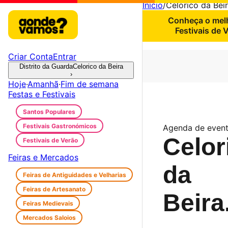
Início
/
Celorico da Bei
Conheça o mel
Festivais de 
Criar Conta
Entrar
Distrito da Guarda
Celorico da Beira
›
Hoje
·
Amanhã
·
Fim de semana
Festas e Festivais
Santos Populares
Festivais Gastronómicos
Agenda de even
Celor
Festivais de Verão
Feiras e Mercados
da
Feiras de Antiguidades e Velharias
Feiras de Artesanato
Beira
Feiras Medievais
Mercados Saloios