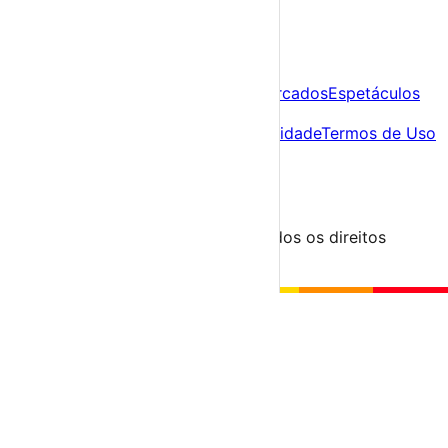
A tua agenda cultural de Portugal
Descobre
Agenda
Festas e Festivais
Feiras e Mercados
Espetáculos
Sobre
Sobre nós
Contacto
Política de Privacidade
Termos de Uso
Para Organizadores
Submeter Evento
Minha Conta
Segue-nos
© 2023-2026 aondevamos.pt — Todos os direitos
reservados
↑ Topo