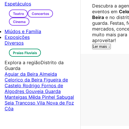
Espetáculos
Descubra a age
eventos em
Celo
Teatro
Concertos
Beira
e no distri
Cinema
guarda. Festas, f
mercados, conce
Miúdos e Família
muito mais para
Exposições
aproveitar!
Diversos
Ler mais ↓
Praias Fluviais
Explora a região
Distrito da
Guarda
Aguiar da Beira
Almeida
Celorico da Beira
Figueira de
Castelo Rodrigo
Fornos de
Algodres
Gouveia
Guarda
Manteigas
Mêda
Pinhel
Sabugal
Seia
Trancoso
Vila Nova de Foz
Côa