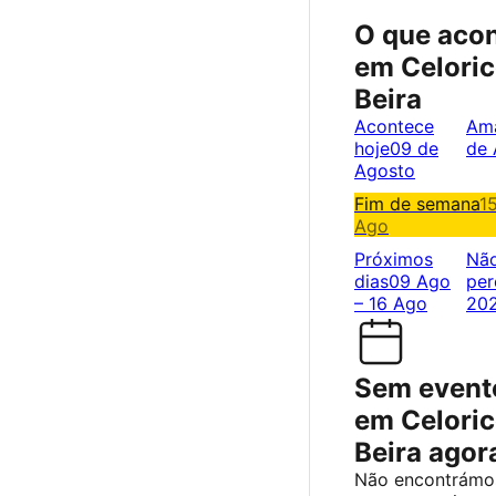
O que aco
em Celoric
Beira
Acontece
Am
hoje
09 de
de 
Agosto
Fim de semana
1
Ago
Próximos
Nã
dias
09 Ago
per
– 16 Ago
20
Sem event
em Celoric
Beira agor
Não encontrámo