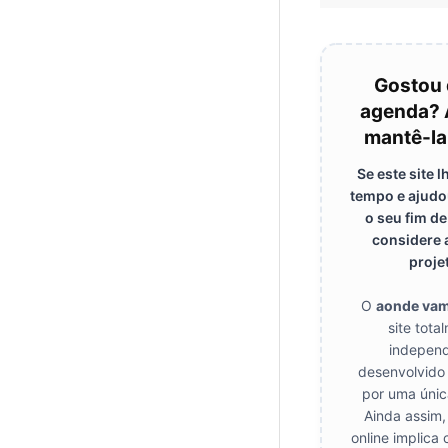
Gostou 
agenda? 
mantê-la
Se este site 
tempo e ajudo
o seu fim d
considere 
proje
O
aonde va
site tota
independ
desenvolvido
por uma únic
Ainda assim,
online implica 