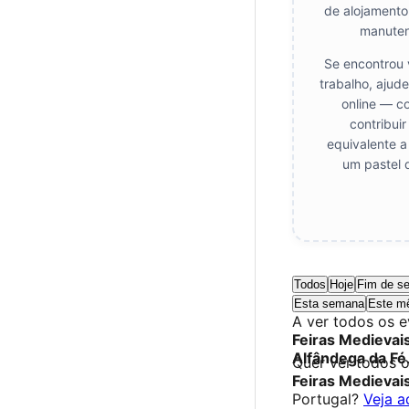
de alojamento
manuten
Se encontrou 
trabalho, ajud
online — c
contribui
equivalente a
um pastel 
Todos
Hoje
Fim de s
Esta semana
Este m
A ver todos os 
Feiras Medievai
Alfândega da Fé
Quer ver todos 
Feiras Medievai
Portugal?
Veja a