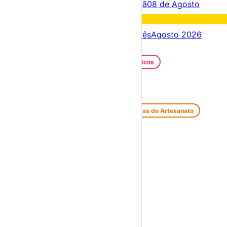
Acontece hoje
07 de Agosto
Amanhã
08 de Agosto
Fim de semana
08 – 09 Ago
Próximos dias
07 – 14 Ago
Este mês
Agosto 2026
Festas e Festivais
Santos Populares
Festivais Gastronómicos
Festivais de Verão
Feiras e Mercados
Feiras de Antiguidades e Velharias
Feiras de Artesanato
Feiras Medievais
Mercados Saloios
Espetáculos
Teatro
Concertos
Cinema
Miúdos e Família
Exposições
Diversos
Praias Fluviais
Distrito de Bragança
Alfândega da Fé