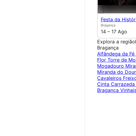
Festa da Histór
Bragança
14 – 17 Ago
Explora a região
Bragança
Alfândega da Fé
Flor
Torre de M
Mogadouro
Mira
Miranda do Dou
Cavaleiros
Freix
Cinta
Carrazeda 
Bragança
Vinhai
×
Criar Conta
Entrar