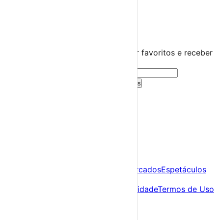
›
☀️
💻
🌙
🤍
Guarda este evento
Cria uma conta gratuita para guardar favoritos e receber
sugestões personalizadas.
Criar Conta Grátis
Já tens conta?
Entra aqui
A tua agenda cultural de Portugal
Descobre
Agenda
Festas e Festivais
Feiras e Mercados
Espetáculos
Sobre
Sobre nós
Contacto
Política de Privacidade
Termos de Uso
Para Organizadores
Submeter Evento
Minha Conta
Segue-nos