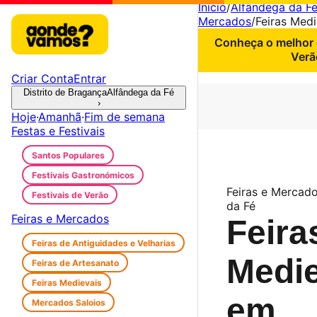
Início
/
Alfândega da F
Mercados
/
Feiras Medi
Conheça o melhor 
Verã
Criar Conta
Entrar
Distrito de Bragança
Alfândega da Fé
›
Hoje
·
Amanhã
·
Fim de semana
Festas e Festivais
Santos Populares
Festivais Gastronómicos
Feiras e Mercado
Festivais de Verão
da Fé
Feiras e Mercados
Feira
Feiras de Antiguidades e Velharias
Medie
Feiras de Artesanato
Feiras Medievais
em
Mercados Saloios