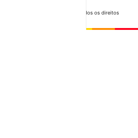
© 2023-2026 aondevamos.pt — Todos os direitos
reservados
↑ Topo