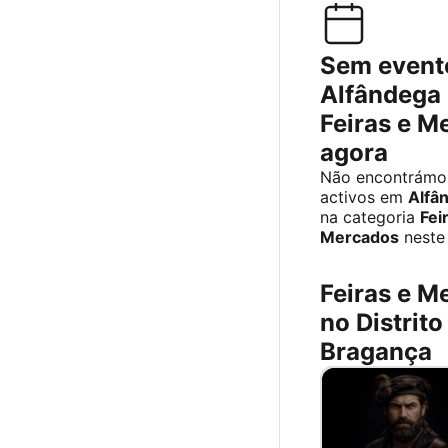
Sem event
Alfândega 
Feiras e M
agora
Não encontrámo
activos em
Alfâ
na categoria
Fei
Mercados
neste
Feiras e M
no Distrito
Bragança