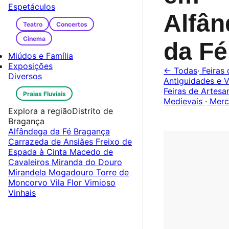
Espetáculos
Alfâ
Teatro
Concertos
Cinema
da F
Miúdos e Família
Exposições
← Todas
·
Feiras 
Diversos
Antiguidades e V
Feiras de Artes
Praias Fluviais
Medievais
·
Merc
Explora a região
Distrito de
Bragança
Alfândega da Fé
Bragança
Carrazeda de Ansiães
Freixo de
Espada à Cinta
Macedo de
Cavaleiros
Miranda do Douro
Mirandela
Mogadouro
Torre de
Moncorvo
Vila Flor
Vimioso
Vinhais