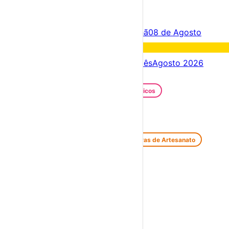
×
Criar Conta
Entrar
Acontece hoje
07 de Agosto
Amanhã
08 de Agosto
Fim de semana
08 – 09 Ago
Próximos dias
07 – 14 Ago
Este mês
Agosto 2026
Festas e Festivais
Santos Populares
Festivais Gastronómicos
Festivais de Verão
Feiras e Mercados
Feiras de Antiguidades e Velharias
Feiras de Artesanato
Feiras Medievais
Mercados Saloios
Espetáculos
Teatro
Concertos
Cinema
Miúdos e Família
Exposições
Diversos