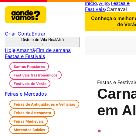
Início
/
Alijó
/
Festas e
Festivais
/
Carnaval
Conheça o melhor d
de Verã
Criar Conta
Entrar
Distrito de Vila Real
Alijó
›
Hoje
·
Amanhã
·
Fim de semana
Festas e Festivais
Santos Populares
Festivais Gastronómicos
Festas e Festivais
Festivais de Verão
Carna
Feiras e Mercados
Feiras de Antiguidades e Velharias
em Al
Feiras de Artesanato
Feiras Medievais
.
Mercados Saloios