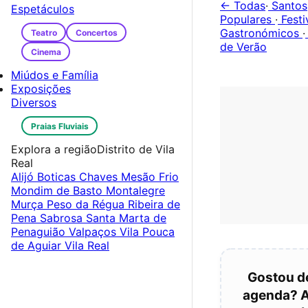
← Todas
·
Santos
Espetáculos
Populares
·
Festi
Gastronómicos
·
Teatro
Concertos
de Verão
Cinema
Miúdos e Família
Exposições
Diversos
Praias Fluviais
Explora a região
Distrito de Vila
Real
Alijó
Boticas
Chaves
Mesão Frio
Mondim de Basto
Montalegre
Murça
Peso da Régua
Ribeira de
Pena
Sabrosa
Santa Marta de
Penaguião
Valpaços
Vila Pouca
de Aguiar
Vila Real
Gostou d
agenda? 