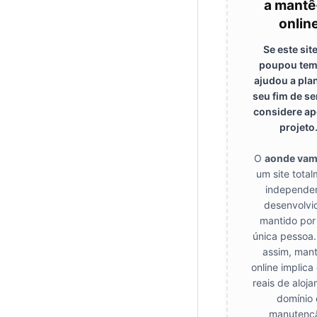
a mantê
onlin
Se este site
poupou tem
ajudou a pla
seu fim de s
considere ap
projeto
O
aonde va
um site tota
independen
desenvolvi
mantido por
única pessoa.
assim, mant
online implica
reais de aloj
domínio 
manutenç