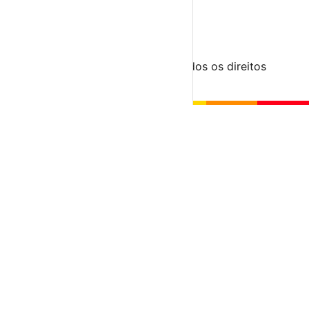
Para Organizadores
Submeter Evento
Minha Conta
Segue-nos
© 2023-2026 aondevamos.pt — Todos os direitos
reservados
↑ Topo