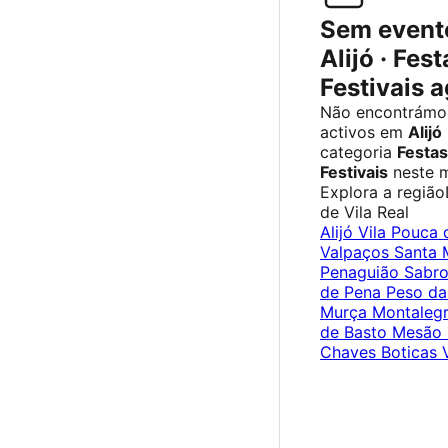
Sem event
Alijó · Fest
Festivais 
Não encontrámo
activos em
Alijó
categoria
Festas
Festivais
neste 
Explora a região
de Vila Real
Alijó
Vila Pouca 
Valpaços
Santa 
Penaguião
Sabr
de Pena
Peso da
Murça
Montaleg
de Basto
Mesão 
Chaves
Boticas