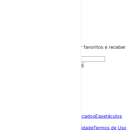
Praias Fluviais
Distrito de Vila Real
Alijó
›
☀️
💻
🌙
🤍
Guarda este evento
Cria uma conta gratuita para guardar favoritos e receber
sugestões personalizadas.
Criar Conta Grátis
Já tens conta?
Entra aqui
A tua agenda cultural de Portugal
Descobre
Agenda
Festas e Festivais
Feiras e Mercados
Espetáculos
Sobre
Sobre nós
Contacto
Política de Privacidade
Termos de Uso