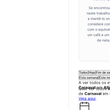
Se encontrou
neste trabalho
a mantê-lo on
considere cont
com o equival
um café e um 
de nata
Todos
Hoje
Fim de s
Esta semana
Este m
A ver todos os 
Carnaval
em
Ali
Quer ver todos 
de
Carnaval
em 
Veja aqui
.