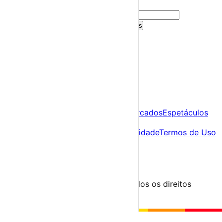
sugestões personalizadas.
Criar Conta Grátis
Já tens conta?
Entra aqui
A tua agenda cultural de Portugal
Descobre
Agenda
Festas e Festivais
Feiras e Mercados
Espetáculos
Sobre
Sobre nós
Contacto
Política de Privacidade
Termos de Uso
Para Organizadores
Submeter Evento
Minha Conta
Segue-nos
© 2023-2026 aondevamos.pt — Todos os direitos
reservados
↑ Topo