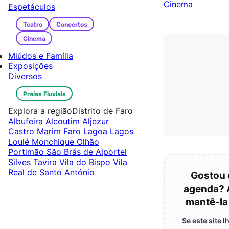
Cinema
Espetáculos
Teatro
Concertos
Cinema
Miúdos e Família
Exposições
Diversos
Praias Fluviais
Explora a região
Distrito de Faro
Albufeira
Alcoutim
Aljezur
Castro Marim
Faro
Lagoa
Lagos
Loulé
Monchique
Olhão
Portimão
São Brás de Alportel
Silves
Tavira
Vila do Bispo
Vila
Real de Santo António
Gostou 
agenda? 
mantê-la
Se este site 