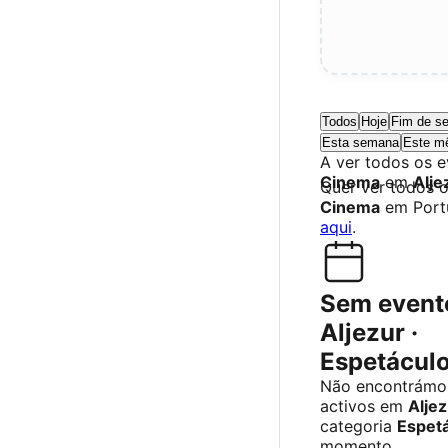
Todos
Hoje
Fim de s
Esta semana
Este m
A ver todos os 
Cinema
em
Alje
Quer ver todos 
Cinema
em Port
aqui
.
Sem event
Aljezur ·
Espetácul
Não encontrámo
activos em
Aljez
categoria
Espet
momento.