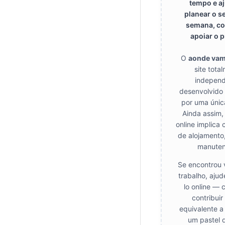
tempo e a
planear o s
semana, co
apoiar o p
O
aonde va
site tota
independ
desenvolvido
por uma únic
Ainda assim,
online implica 
de alojamento
manuten
Se encontrou 
trabalho, aju
lo online — 
contribui
equivalente a
um pastel 