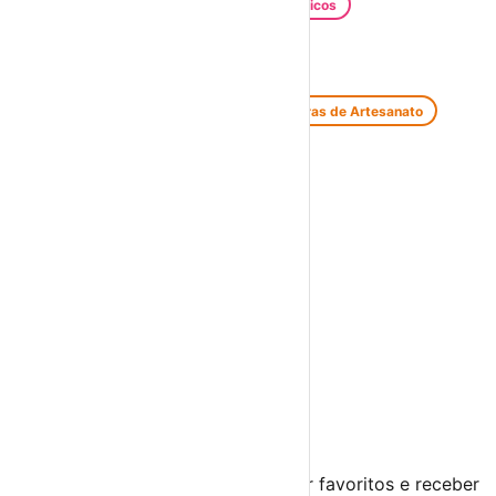
Santos Populares
Festivais Gastronómicos
Festivais de Verão
Feiras e Mercados
Feiras de Antiguidades e Velharias
Feiras de Artesanato
Feiras Medievais
Mercados Saloios
Espetáculos
Teatro
Concertos
Cinema
Miúdos e Família
Exposições
Diversos
Praias Fluviais
Distrito de Faro
Aljezur
›
☀️
💻
🌙
🤍
Guarda este evento
Cria uma conta gratuita para guardar favoritos e receber